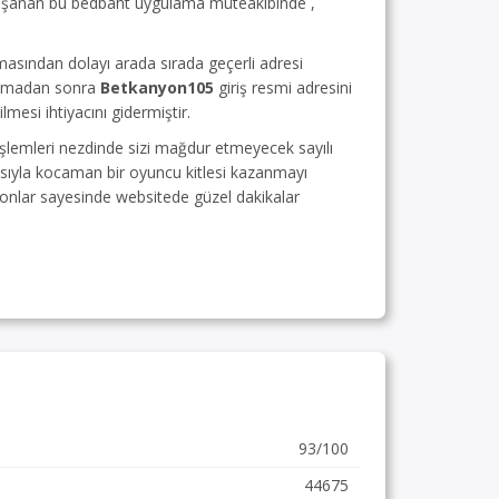
Yaşanan bu bedbaht uygulama müteakıbinde ,
masından dolayı arada sırada geçerli adresi
ulamadan sonra
Betkanyon105
giriş resmi adresini
mesi ihtiyacını gidermiştir.
işlemleri nezdinde sizi mağdur etmeyecek sayılı
masıyla kocaman bir oyuncu kitlesi kazanmayı
yonlar sayesinde websitede güzel dakikalar
93/100
44675