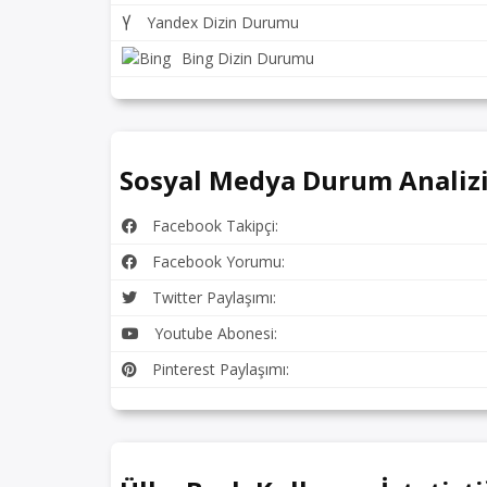
Yandex Dizin Durumu
Bing Dizin Durumu
Sosyal Medya Durum Analiz
Facebook Takipçi:
Facebook Yorumu:
Twitter Paylaşımı:
Youtube Abonesi:
Pinterest Paylaşımı: