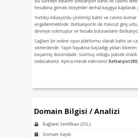
Bu süreden itibaren Betkanyon bahis ve casino website
hesabına girmek isteyenler derhal kaygıya kapılarak
Yurtdışı lokasyonlu çevirimiçi bahis ve casino kumar
engellenmektedir. Betkanyon’in de mevcut giriş url
devreye sokmuştur ve hesabı bulunanların Betkanyon’a b
Sağlam bir online oyun platformu olarak bahis ve ca
sitelerdendir. Yayın hayatına başladığı yıldan itibe
başarmış durumdadır. Sunmuş olduğu yüksek oranlı ba
tadacaksınız. Ayrıca merak ederseniz
Betkanyon388
Domain Bilgisi / Analizi
Bağlantı Sertifikası (SSL):
Domain Kaydı: