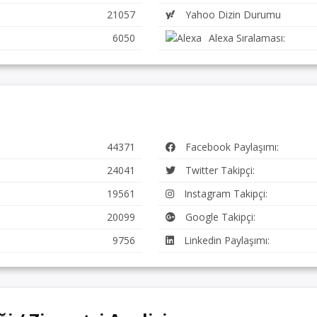
21057
Yahoo Dizin Durumu
6050
Alexa Sıralaması:
i
44371
Facebook Paylaşımı:
24041
Twitter Takipçi:
19561
Instagram Takipçi:
20099
Google Takipçi:
9756
Linkedin Paylaşımı: