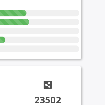
23502