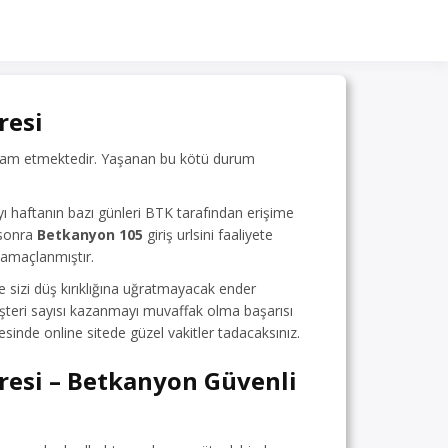
resi
evam etmektedir. Yaşanan bu kötü durum
yı haftanın bazı günleri BTK tarafından erişime
 sonra
Betkanyon 105
giriş urlsini faaliyete
i amaçlanmıştır.
 sizi düş kırıklığına uğratmayacak ender
üşteri sayısı kazanmayı muvaffak olma başarısı
sinde online sitede güzel vakitler tadacaksınız.
resi – Betkanyon Güvenli