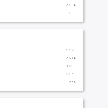
23804
9093
19670
23214
39789
10359
9554