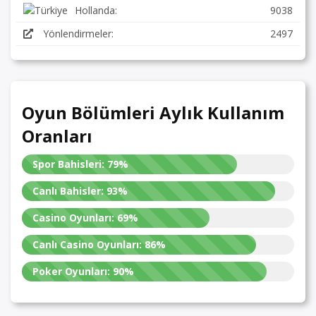
Hollanda:
9038
Yönlendirmeler:
2497
Oyun Bölümleri Aylık Kullanım
Oranları
Spor Bahisleri:
79%
Canlı Bahisler:
93%
Casino Oyunları:
69%
Canlı Casino Oyunları:
86%
Poker Oyunları:
90%