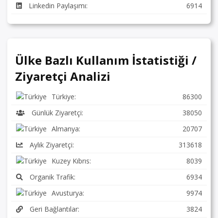
Linkedin Paylaşımı:
6914
Ülke Bazlı Kullanım İstatistiği /
Ziyaretçi Analizi
Türkiye:
86300
Günlük Ziyaretçi:
38050
Almanya:
20707
Aylık Ziyaretçi:
313618
Kuzey Kıbrıs:
8039
Organik Trafik:
6934
Avusturya:
9974
Geri Bağlantılar:
3824