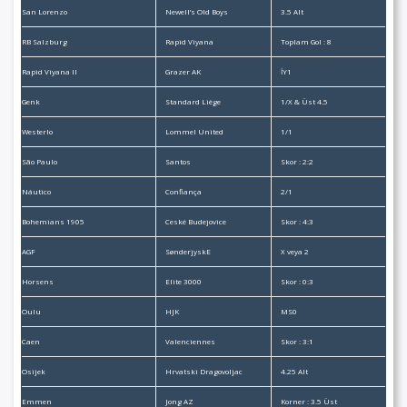
San Lorenzo
Newell’s Old Boys
3.5 Alt
RB Salzburg
Rapid Viyana
Toplam Gol : 8
Rapid Viyana II
Grazer AK
İY1
Genk
Standard Liège
1/X & Üst 4.5
Westerlo
Lommel United
1/1
São Paulo
Santos
Skor : 2:2
Náutico
Confiança
2/1
Bohemians 1905
Ceské Budejovice
Skor : 4:3
AGF
SønderjyskE
X veya 2
Horsens
Elite 3000
Skor : 0:3
Oulu
HJK
MS0
Caen
Valenciennes
Skor : 3:1
Osijek
Hrvatski Dragovoljac
4.25 Alt
Emmen
Jong AZ
Korner : 3.5 Üst