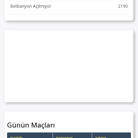
Betkanyon Açılmıyor
2190
Günün Maçları
Evsahibi
Deplasman
Tahmin