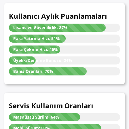
Kullanıcı Aylık Puanlamaları
Lisans ve Güvenilirlik:
87%
Para Yatırma Hızı:
51%
Para Çekme Hızı:
46%
Üyelik/Deneme Bonusu:
24%
Bahis Oranları:
70%
Servis Kullanım Oranları
Masaüstü Sürüm:
64%
Mobil Sürüm:
83%