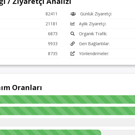
ği / Ziyaretçi Analizi
82411
Günlük Ziyaretçi:
21181
Aylık Ziyaretçi:
6873
Organik Trafik:
9933
Geri Bağlantılar:
8735
Yönlendirmeler:
nım Oranları