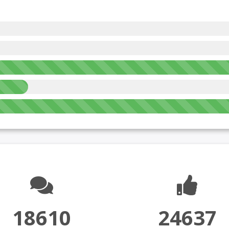
18610
24637