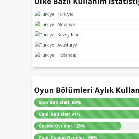
Ülke Bazlı Kullanım İstatisti
Türkiye:
Almanya:
Kuzey Kıbrıs:
Avusturya:
Hollanda:
Oyun Bölümleri Aylık Kulla
Spor Bahisleri:
88%
Canlı Bahisler:
91%
Casino Oyunları:
25%
Canlı Casino Oyunları:
60%