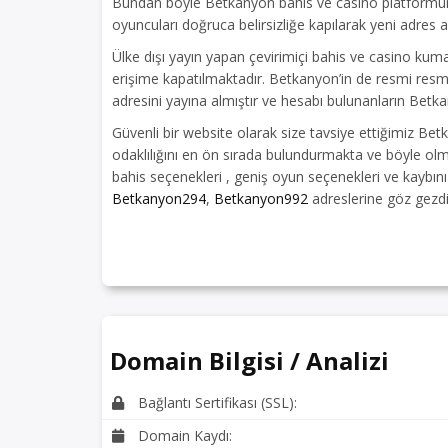
Bundan böyle Betkanyon bahis ve casino platformun
oyuncuları doğruca belirsizliğe kapılarak yeni adres
Ülke dışı yayın yapan çevirimiçi bahis ve casino kum
erişime kapatılmaktadır. Betkanyon’in de resmi resm
adresini yayına almıştır ve hesabı bulunanların Betka
Güvenli bir website olarak size tavsiye ettiğimiz Be
odaklılığını en ön sırada bulundurmakta ve böyle ol
bahis seçenekleri , geniş oyun seçenekleri ve kaybın
Betkanyon294
,
Betkanyon992
adreslerine göz gezdir
Domain Bilgisi / Analizi
Bağlantı Sertifikası (SSL):
Domain Kaydı: