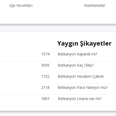
Üye Yorumları
Puanlamalar
Yaygın Şikayetler
1574
Betkanyon Kapandı mı?
3056
Betkanyon Kaç Oldu?
1732
Betkanyon Hesabım Çalındı
2118
Betkanyon Para Yatırıyor mu?
1867
Betkanyon Lisansı var mı?