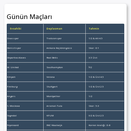
Günün Maçları
Evsahibi
Deplasman
Tahmin
Sivasspor
Trabzonspor
1/2 & Alt 4.5
Denizlispor
Ankara Keçiörengücü
Skor : 0:1
Deportivo Alaves
Real Betis
3.5 Üst
M. United
Southampton
İY2
Empoli
Verona
1/2 & Üst 4.5
Freiburg
Stuttgart
1/2 & Üst 2.5
Angers
Montpellier
1/2
S. Moskova
Arsenal-Tula
Skor : 5:3
Sogndal
KFUM
X/2 & Üst 2.5
Feyenoord
RKC Waalwijk
Korner Aralığı : 0-8