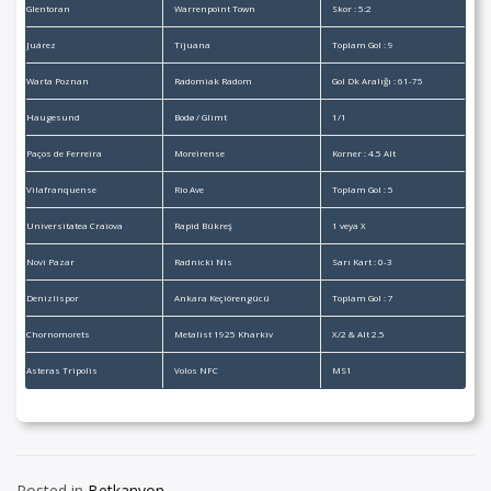
Glentoran
Warrenpoint Town
Skor : 5:2
Juárez
Tijuana
Toplam Gol : 9
Warta Poznan
Radomiak Radom
Gol Dk Aralığı : 61-75
Haugesund
Bodø / Glimt
1/1
Paços de Ferreira
Moreirense
Korner : 4.5 Alt
Vilafranquense
Rio Ave
Toplam Gol : 5
Universitatea Craiova
Rapid Bükreş
1 veya X
Novi Pazar
Radnicki Nis
Sarı Kart : 0-3
Denizlispor
Ankara Keçiörengücü
Toplam Gol : 7
Chornomorets
Metalist 1925 Kharkiv
X/2 & Alt 2.5
Asteras Tripolis
Volos NFC
MS1
Posted in
Betkanyon