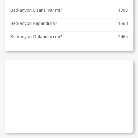
Betkanyon Lisansı var mı?
1706
Betkanyon Kapandı mı?
1664
Betkanyon Dolandırıcı mı?
2465