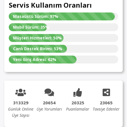
Servis Kullanım Oranları
Masaüstü Sürüm:
97%
Mobil Sürüm:
35%
Müşteri Hizmetleri:
50%
Canlı Destek Birimi:
53%
Yeni Giriş Adresi:
62%
313329
20654
20325
23065
Günlük Online
Üye Yorumları
Puanlamalar
Tavsiye Edenler
Üye Sayısı