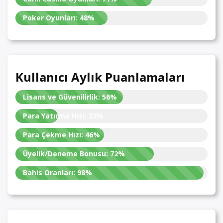
Poker Oyunları:
48%
Kullanıcı Aylık Puanlamaları
Lisans ve Güvenilirlik:
56%
Para Yatırma Hızı:
22%
Para Çekme Hızı:
46%
Üyelik/Deneme Bonusu:
72%
Bahis Oranları:
98%