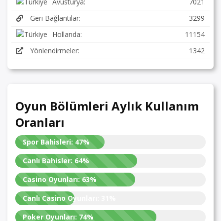
Avusturya:
7021
Geri Bağlantılar:
3299
Hollanda:
11154
Yönlendirmeler:
1342
Oyun Bölümleri Aylık Kullanım
Oranları
Spor Bahisleri:
47%
Canlı Bahisler:
64%
Casino Oyunları:
63%
Canlı Casino Oyunları:
31%
Poker Oyunları:
74%