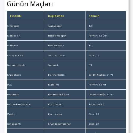
Günün Maçları
Evsahibi
Deplasman
Tahmin
Sivasspor
Alanyaspor
1/X
Manisa FK
Bandırmaspor
Korner : 3.5 Üst
Mallorca
Real Sociedad
1/2
Leicester City
Southampton
Skor : 5:2
Internazionale
Sassuolo
İY1
M’gladbach
Hertha Berlin
Gol Dk Aralığı : 61-75
PSG
Marsilya
Korner : 3.5 Alt
Petrotrest
Dinamo Moskova
Gol Dk Aralığı : 31-45
Hamarkameratene
Fredrikstad
1/2 & Üst 4.5
Zwolle
Heerenveen
Skor : 1:2
Qingdao FC
Shandong Taishan
Skor : 2:1