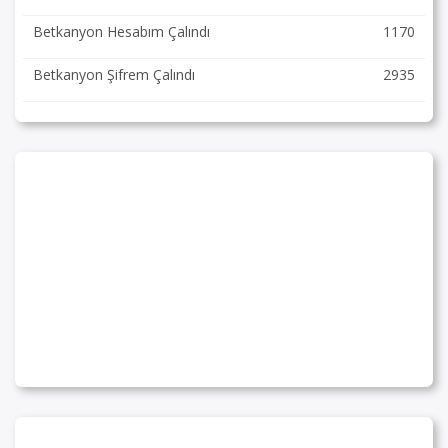
Betkanyon Hesabım Çalındı
1170
Betkanyon Şifrem Çalındı
2935