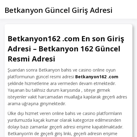
Skip
Betkanyon Güncel Giriş Adresi
to
content
Betkanyon162 .com En son Giriş
Adresi – Betkanyon 162 Güncel
Resmi Adresi
Şuandan sonra Betkanyon bahis ve casino online oyun
platformunun güncel resmi adresi
Betkanyon162 .com
şeklinde hizmetlerine ara vermeden devam etmektedir.
Yaşanan bu talihsiz durum karşısında , siteye girmek
isteyenler vakit harcamadan muallağa kapılarak geçerli adres
arama uğraşına girişmektedir.
Ülke dışı hizmet veren online bahis ve casino platformların
yurdumuzda kaçak kumar olarak kategorize edilmesinden
dolayı bazı zamanlar geçerli adresi erişime kapatılmaktadır.
Betkanyon’in de geçerli giriş linki, geçerli adresin erişime