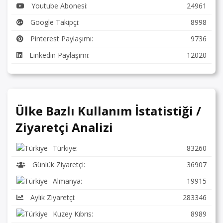
Youtube Abonesi:
24961
Google Takipçi:
8998
Pinterest Paylaşımı:
9736
Linkedin Paylaşımı:
12020
Ülke Bazlı Kullanım İstatistiği /
Ziyaretçi Analizi
Türkiye:
83260
Günlük Ziyaretçi:
36907
Almanya:
19915
Aylık Ziyaretçi:
283346
Kuzey Kıbrıs:
8989