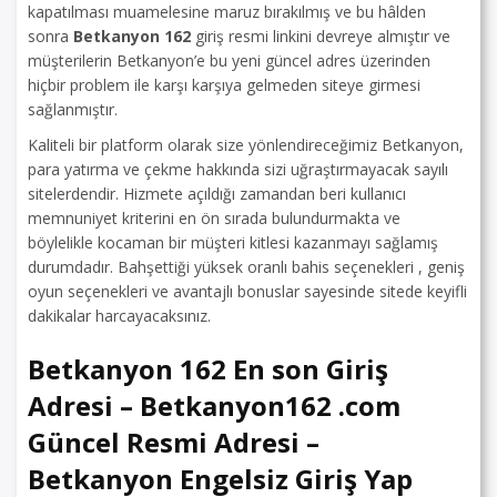
kapatılması muamelesine maruz bırakılmış ve bu hâlden
sonra
Betkanyon 162
giriş resmi linkini devreye almıştır ve
müşterilerin Betkanyon’e bu yeni güncel adres üzerinden
hiçbir problem ile karşı karşıya gelmeden siteye girmesi
sağlanmıştır.
Kaliteli bir platform olarak size yönlendireceğimiz Betkanyon,
para yatırma ve çekme hakkında sizi uğraştırmayacak sayılı
sitelerdendir. Hizmete açıldığı zamandan beri kullanıcı
memnuniyet kriterini en ön sırada bulundurmakta ve
böylelikle kocaman bir müşteri kitlesi kazanmayı sağlamış
durumdadır. Bahşettiği yüksek oranlı bahis seçenekleri , geniş
oyun seçenekleri ve avantajlı bonuslar sayesinde sitede keyifli
dakikalar harcayacaksınız.
Betkanyon 162 En son Giriş
Adresi – Betkanyon162 .com
Güncel Resmi Adresi –
Betkanyon Engelsiz Giriş Yap