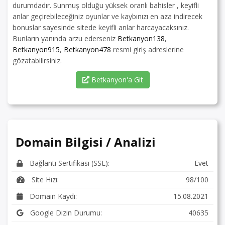
durumdadır. Sunmuş olduğu yüksek oranlı bahisler , keyifli
anlar geçirebileceğiniz oyunlar ve kaybınızı en aza indirecek
bonuslar sayesinde sitede keyifli anlar harcayacaksınız.
Bunların yanında arzu ederseniz
Betkanyon138
,
Betkanyon915
,
Betkanyon478
resmi giriş adreslerine
gözatabilirsiniz.
Betkanyon'a Git
Domain Bilgisi / Analizi
Bağlantı Sertifikası (SSL):
Evet
Site Hızı:
98/100
Domain Kaydı:
15.08.2021
Google Dizin Durumu:
40635