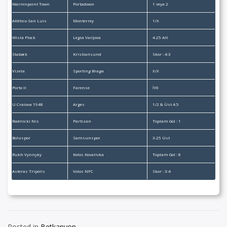
Warrenpoint Town
Portadown
1 veya 2
Atlético San Luis
Monterrey
1/X
Wisla Plock
Legia Varşova
4.25 Alt
Stabæk
Kristiansund
Skor : 4:3
Vizela
Sporting Braga
X/X
Porto II
Farense
İY0
U Craiova 1948
Arges
1/2 & Üst 4.5
Radnicki Nis
Partizan
Toplam Gol : 1
Boluspor
Samsunspor
3.25 Üst
Rukh Vynnyky
Kolos Kovalivka
Toplam Gol : 8
Asteras Tripolis
Volos NFC
Skor : 3:4
Posted in
Betkanyon