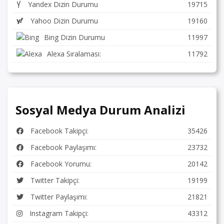
Yandex Dizin Durumu
19715
Yahoo Dizin Durumu
19160
Bing Dizin Durumu
11997
Alexa Sıralaması:
11792
Sosyal Medya Durum Analizi
Facebook Takipçi:
35426
Facebook Paylaşımı:
23732
Facebook Yorumu:
20142
Twitter Takipçi:
19199
Twitter Paylaşımı:
21821
Instagram Takipçi:
43312