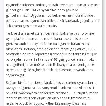
Bugünden itibaren Betkanyon bahis ve casino kumar sitesinin
güncel giriş linki
Betkanyon 162 .com
şeklinde
güncellenmiştir. Uygulanan bu beklenen hâl müteakıbinde ,
bahis ve casino oyuncuları acilen efkâr kapılarak geçerli resmi
link arama girişimine atılmaktadır.
Türkiye dışı hizmet sunan çevirimiçi bahis ve casino online
oyun platformların vatanımızda kanunsuz bahis olarak
görülmesinden dolayı haftanın bazı günleri kullanım dışı
olmaktadır. Betkanyon’in de en son resmi giriş adresi, BTK
tarafından erişime kapatılması prosedürüne tabi tutulmuş ve
bu olaydan sonra
Betkanyon162
giriş güncel adresini aktif
hale getirmiştir ve müşterilerin Betkanyon’a bu yeni güncel
adres aracılığı ile hiçbir sıkıntı ile rastlaşmadan varabilmesi
sağlanmıştır.
Sağlam bir kumar sitesi olarak bahis ve casino oyuncularına
tavsiye ettiğimiz Betkanyon, maddi anlamda nezdinde sizi
haksızlık yapmayacak ender sitelerdendir. Kurulduğu süreden
itiberen müşteri odaklılığını en ön planda tutmakta ve bu
nedenle büyük bir oyuncu kitlesi kazanmayı başarmış