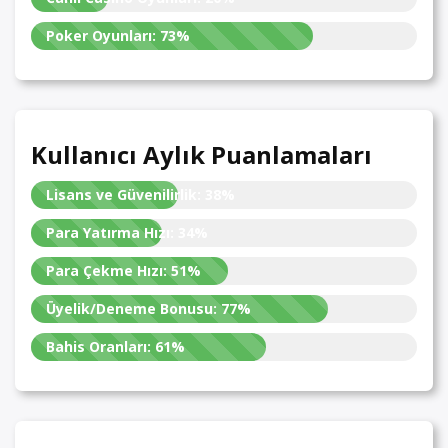
Poker Oyunları:
73%
Kullanıcı Aylık Puanlamaları
Lisans ve Güvenilirlik:
38%
Para Yatırma Hızı:
34%
Para Çekme Hızı:
51%
Üyelik/Deneme Bonusu:
77%
Bahis Oranları:
61%