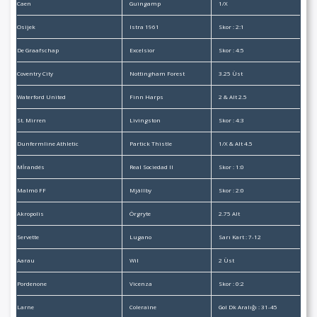
Caen
Guingamp
1/X
Osijek
Istra 1961
Skor : 2:1
De Graafschap
Excelsior
Skor : 4:5
Coventry City
Nottingham Forest
3.25 Üst
Waterford United
Finn Harps
2 & Alt 2.5
St. Mirren
Livingston
Skor : 4:3
Dunfermline Athletic
Partick Thistle
1/X & Alt 4.5
Mİrandés
Real Sociedad II
Skor : 1:0
Malmö FF
Mjällby
Skor : 2:0
Akropolis
Örgryte
2.75 Alt
Servette
Lugano
Sarı Kart : 7-12
Aarau
Wil
2 Üst
Pordenone
Vicenza
Skor : 0:2
Larne
Coleraine
Gol Dk Aralığı : 31-45