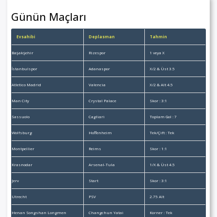
Günün Maçları
Evsahibi
Deplasman
Tahmin
Başakşehir
Rizespor
1 veya X
İstanbulspor
Adanaspor
X/2 & Üst 3.5
Atletico Madrid
Valencia
X/2 & Alt 4.5
Man City
Crystal Palace
Skor : 3:1
Sassuolo
Cagliari
Toplam Gol : 7
Wolfsburg
Hoffenheim
Tek/Çift : Tek
Montpellier
Reims
Skor : 1:1
Krasnodar
Arsenal-Tula
1/X & Üst 4.5
Jerv
Start
Skor : 3:1
Utrecht
PSV
2.75 Alt
Henan Songshan Longmen
Changchun Yatai
Korner : Tek