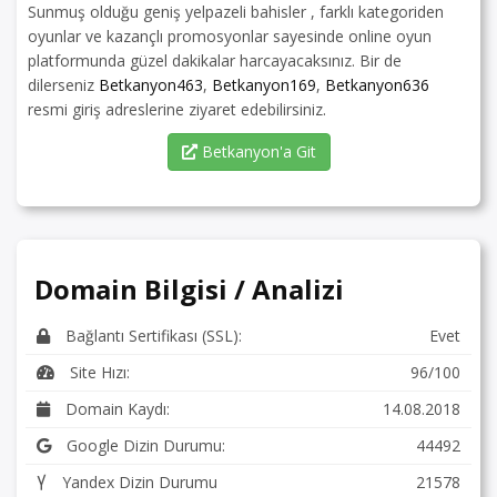
Sunmuş olduğu geniş yelpazeli bahisler , farklı kategoriden
oyunlar ve kazançlı promosyonlar sayesinde online oyun
platformunda güzel dakikalar harcayacaksınız. Bir de
dilerseniz
Betkanyon463
,
Betkanyon169
,
Betkanyon636
resmi giriş adreslerine ziyaret edebilirsiniz.
Betkanyon'a Git
Domain Bilgisi / Analizi
Bağlantı Sertifikası (SSL):
Evet
Site Hızı:
96/100
Domain Kaydı:
14.08.2018
Google Dizin Durumu:
44492
Yandex Dizin Durumu
21578