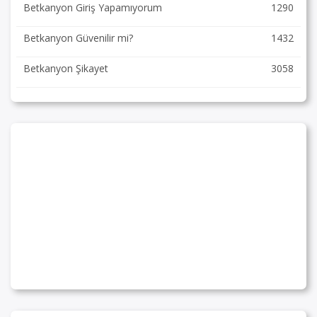
Betkanyon Giriş Yapamıyorum
1290
Betkanyon Güvenilir mi?
1432
Betkanyon Şikayet
3058