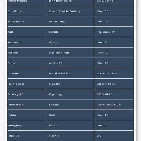
Werder Bremen
Jahn Regensburg
X/2 & Üst 4.5
Estudiantes
Central Córdoba Santiago
Skor : 5:3
Rapid Viyana
RB Salzburg
Skor : 5:4
Anif
Lafnitz
Toplam Gol : 9
Anderlecht
Wilrijk
Skor : 1:0
Westerlo
Excelsior Virton
Skor : 2:0
Bahia
Atlético PR
Skor : 2:5
Londrina
Brasil de Pelotas
Korner : 1.5 Üst
FK Pardubice
Slovácko
Korner : 1.5 Alt
SønderjyskE
Kopenhag
X/2 & Alt 4.5
Jammerbugt
Esbjerg
Korner Aralığı : 0-8
Honka
Oulu
Skor : 1:3
Guingamp
Bastia
Skor : 0:1
Istra 1961
Sibenik
2/2