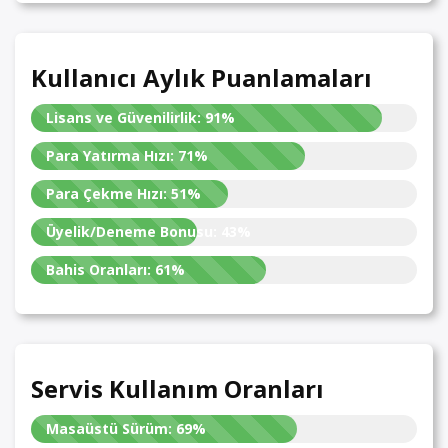
Kullanıcı Aylık Puanlamaları
Lisans ve Güvenilirlik:
91%
Para Yatırma Hızı:
71%
Para Çekme Hızı:
51%
Üyelik/Deneme Bonusu:
43%
Bahis Oranları:
61%
Servis Kullanım Oranları
Masaüstü Sürüm:
69%