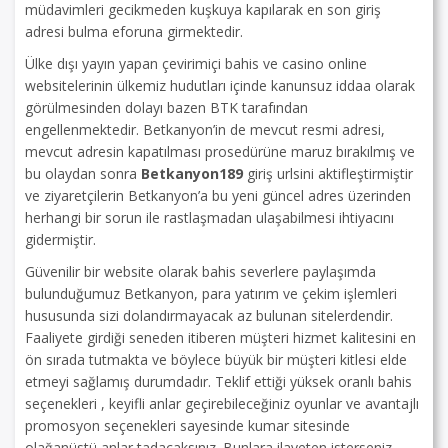
müdavimleri gecikmeden kuşkuya kapılarak en son giriş
adresi bulma eforuna girmektedir.
Ülke dışı yayın yapan çevirimiçi bahis ve casino online
websitelerinin ülkemiz hudutları içinde kanunsuz iddaa olarak
görülmesinden dolayı bazen BTK tarafından
engellenmektedir. Betkanyon’in de mevcut resmi adresi,
mevcut adresin kapatılması prosedürüne maruz bırakılmış ve
bu olaydan sonra
Betkanyon189
giriş urlsini aktifleştirmiştir
ve ziyaretçilerin Betkanyon’a bu yeni güncel adres üzerinden
herhangi bir sorun ile rastlaşmadan ulaşabilmesi ihtiyacını
gidermiştir.
Güvenilir bir website olarak bahis severlere paylaşımda
bulunduğumuz Betkanyon, para yatırım ve çekim işlemleri
hususunda sizi dolandırmayacak az bulunan sitelerdendir.
Faaliyete girdiği seneden itiberen müşteri hizmet kalitesini en
ön sırada tutmakta ve böylece büyük bir müşteri kitlesi elde
etmeyi sağlamış durumdadır. Teklif ettiği yüksek oranlı bahis
seçenekleri , keyifli anlar geçirebileceğiniz oyunlar ve avantajlı
promosyon seçenekleri sayesinde kumar sitesinde
olağanüstü anlar tadacaksınız. Bunlara ilaveten isterseniz