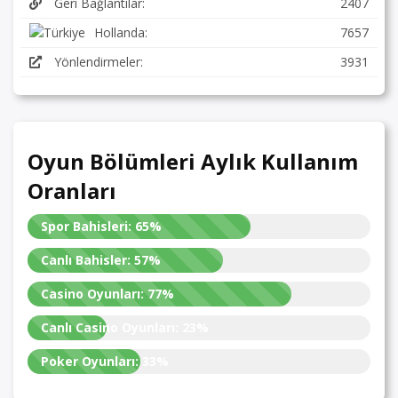
Geri Bağlantılar:
2407
Hollanda:
7657
Yönlendirmeler:
3931
Oyun Bölümleri Aylık Kullanım
Oranları
Spor Bahisleri:
65%
Canlı Bahisler:
57%
Casino Oyunları:
77%
Canlı Casino Oyunları:
23%
Poker Oyunları:
33%