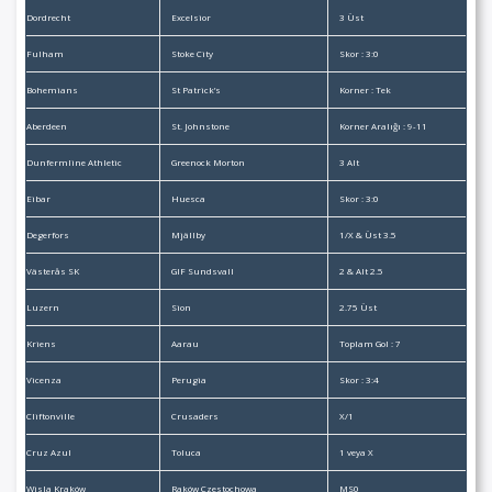
Dordrecht
Excelsior
3 Üst
Fulham
Stoke City
Skor : 3:0
Bohemians
St Patrick’s
Korner : Tek
Aberdeen
St. Johnstone
Korner Aralığı : 9-11
Dunfermline Athletic
Greenock Morton
3 Alt
Eibar
Huesca
Skor : 3:0
Degerfors
Mjällby
1/X & Üst 3.5
Västerås SK
GIF Sundsvall
2 & Alt 2.5
Luzern
Sion
2.75 Üst
Kriens
Aarau
Toplam Gol : 7
Vicenza
Perugia
Skor : 3:4
Cliftonville
Crusaders
X/1
Cruz Azul
Toluca
1 veya X
Wisla Kraków
Raków Czestochowa
MS0