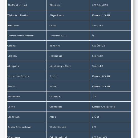
Sheffield United
Blackpool
X/2 & Üst 2.5
Waterford United
Sligo Rovers
Korner : 1.5 Alt
Aberdeen
Celtic
Skor : 4:4
Dunfermline Athletic
Inverness CT
İY1
Girona
Tenerife
X & Üst 2.5
Mjällby
Halmstad
Skor : 2:4
Akropolis
Jönköpings Södra
Skor : 4:5
Lausanne Sports
Zürih
Korner : 0.5 Alt
Kriens
Vaduz
Korner : 3.5 Alt
Frosinone
Cosenza
2/1
Larne
Glentoran
Korner Aralığı : 0-8
Mazatlán
Atlas
2 Üst
Raków Czestochowa
Wisla Kraków
2/2
Vålerenga
Odd Grenland
X/2 & Alt 4.5