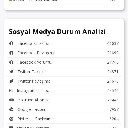
Sosyal Medya Durum Analizi
Facebook Takipçi:
41637
Facebook Paylaşımı:
21699
Facebook Yorumu:
21746
Twitter Takipçi:
24371
Twitter Paylaşımı:
21670
Instagram Takipçi:
44546
Youtube Abonesi:
21443
Google Takipçi:
7957
Pinterest Paylaşımı:
6204