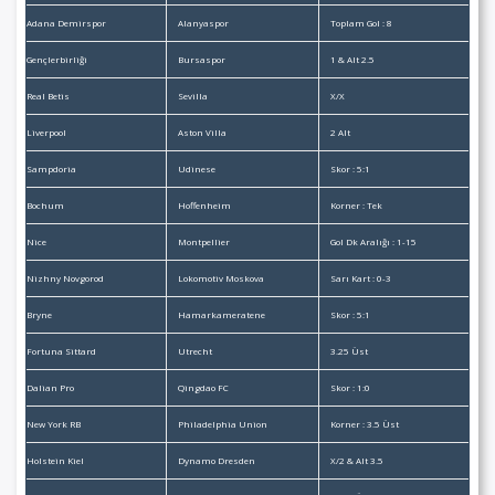
Adana Demirspor
Alanyaspor
Toplam Gol : 8
Gençlerbirliği
Bursaspor
1 & Alt 2.5
Real Betis
Sevilla
X/X
Liverpool
Aston Villa
2 Alt
Sampdoria
Udinese
Skor : 5:1
Bochum
Hoffenheim
Korner : Tek
Nice
Montpellier
Gol Dk Aralığı : 1-15
Nizhny Novgorod
Lokomotiv Moskova
Sarı Kart : 0-3
Bryne
Hamarkameratene
Skor : 5:1
Fortuna Sittard
Utrecht
3.25 Üst
Dalian Pro
Qingdao FC
Skor : 1:0
New York RB
Philadelphia Union
Korner : 3.5 Üst
Holstein Kiel
Dynamo Dresden
X/2 & Alt 3.5