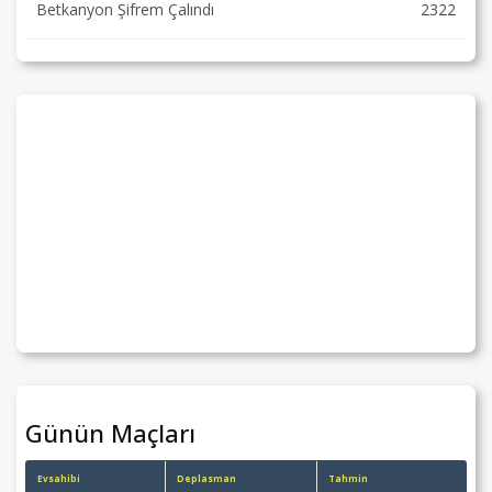
Betkanyon Şifrem Çalındı
2322
Günün Maçları
Evsahibi
Deplasman
Tahmin