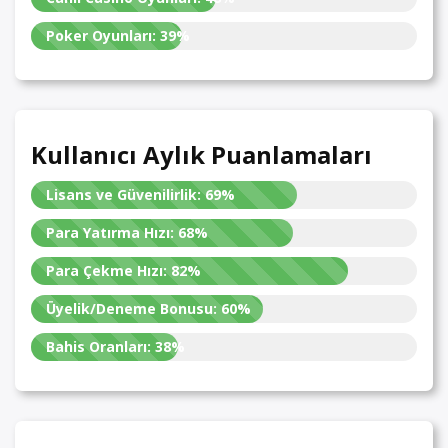
Poker Oyunları:
39%
Kullanıcı Aylık Puanlamaları
Lisans ve Güvenilirlik:
69%
Para Yatırma Hızı:
68%
Para Çekme Hızı:
82%
Üyelik/Deneme Bonusu:
60%
Bahis Oranları:
38%