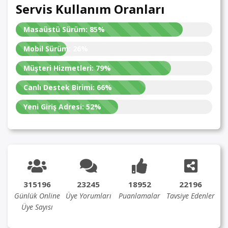
Servis Kullanım Oranları
Masaüstü Sürüm:
85%
Mobil Sürüm:
26%
Müşteri Hizmetleri:
79%
Canlı Destek Birimi:
66%
Yeni Giriş Adresi:
52%
315196
23245
18952
22196
Günlük Online
Üye Yorumları
Puanlamalar
Tavsiye Edenler
Üye Sayısı