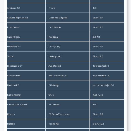
Amiens SC
Niort
1/X
Slaven Koprivnica
Dinamo Zagreb
Skor : 3:4
Eindhoven
Den Bosch
Skor : 3:5
Cardiff City
Reading
2.5 Alt
Bohemians
Derry City
Skor : 2:5
Celtic
Livingston
Skor : 4:5
Inverness CT
Ayr United
Toplam Gol : 8
Amorebieta
Real Sociedad II
Toplam Gol : 3
Malmö FF
Elfsborg
Korner Aralığı : 0-8
Falkenberg
GAIS
4.25 Üst
Lausanne Sports
St. Gallen
X/X
Kriens
FC Schaffhausen
Skor : 0:2
Parma
Ternana
2 & Alt 2.5