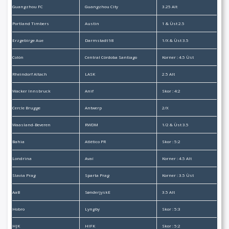
Guangzhou FC
Guangzhou City
3.25 Alt
Portland Timbers
Austin
1 & Üst 2.5
Erzgebirge Aue
Darmstadt 98
1/X & Üst 3.5
Colón
Central Córdoba Santiago
Korner : 4.5 Üst
Rheindorf Altach
LASK
2.5 Alt
Wacker Innsbruck
Anif
Skor : 4:2
Cercle Brugge
Antwerp
2/X
Waasland-Beveren
RWDM
1/2 & Üst 3.5
Bahia
Atlético PR
Skor : 5:2
Londrina
Avaí
Korner : 4.5 Alt
Slavia Prag
Sparta Prag
Korner : 3.5 Üst
AaB
SønderjyskE
3.5 Alt
Hobro
Lyngby
Skor : 5:3
HJK
HIFK
Skor : 5:2