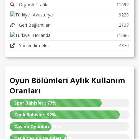
Organik Trafik:
11692
Avusturya:
9220
Geri Bağlantılar:
2137
Hollanda:
11386
Yönlendirmeler:
4370
Oyun Bölümleri Aylık Kullanım
Oranları
Spor Bahisleri:
77%
Canlı Bahisler:
92%
Casino Oyunları:
35%
Canlı Casino Oyunları:
48%