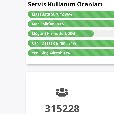
Servis Kullanım Oranları
Masaüstü Sürüm:
36%
Mobil Sürüm:
80%
Müşteri Hizmetleri:
23%
Canlı Destek Birimi:
51%
Yeni Giriş Adresi:
37%
315228