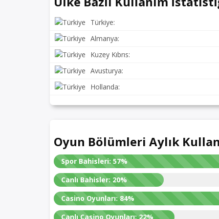
Ülke Bazlı Kullanım İstatisti
Türkiye:
Almanya:
Kuzey Kıbrıs:
Avusturya:
Hollanda:
Oyun Bölümleri Aylık Kulla
Spor Bahisleri:
57%
Canlı Bahisler:
20%
Casino Oyunları:
84%
Canlı Casino Oyunları:
22%