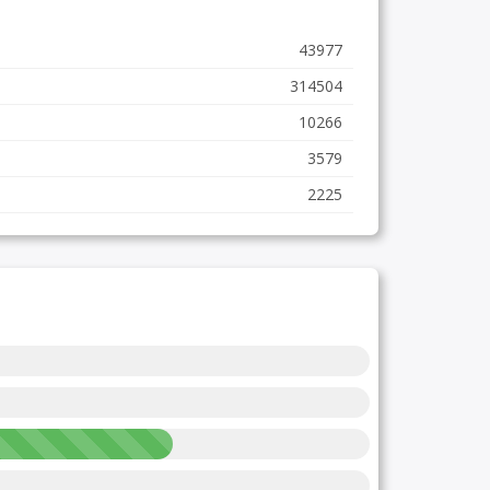
43977
314504
10266
3579
2225