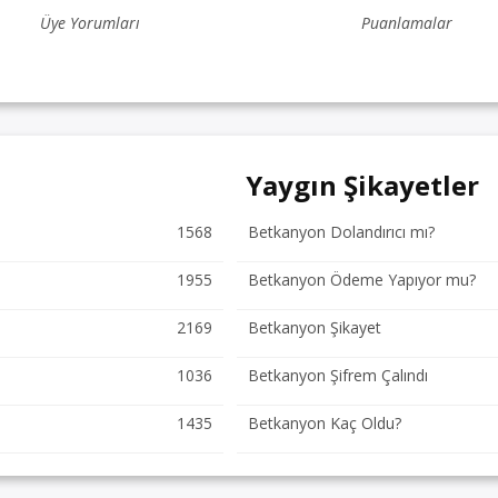
Üye Yorumları
Puanlamalar
Yaygın Şikayetler
1568
Betkanyon Dolandırıcı mı?
1955
Betkanyon Ödeme Yapıyor mu?
2169
Betkanyon Şikayet
1036
Betkanyon Şifrem Çalındı
1435
Betkanyon Kaç Oldu?