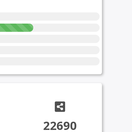
22690