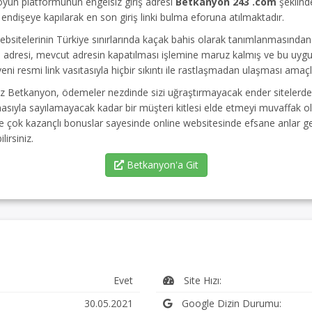
yun platformunun engelsiz giriş adresi
Betkanyon 243 .com
şeklind
ndişeye kapılarak en son giriş linki bulma eforuna atılmaktadır.
 websitelerinin Türkiye sınırlarında kaçak bahis olarak tanımlanmasından
smi adresi, mevcut adresin kapatılması işlemine maruz kalmış ve bu u
i resmi link vasıtasıyla hiçbir sıkıntı ile rastlaşmadan ulaşması amaçl
ız Betkanyon, ödemeler nezdinde sizi uğraştırmayacak ender sitelerden
masıyla sayılamayacak kadar bir müşteri kitlesi elde etmeyi muvaffak 
ve çok kazançlı bonuslar sayesinde online websitesinde efsane anlar g
irsiniz.
Betkanyon'a Git
Evet
Site Hızı:
30.05.2021
Google Dizin Durumu: