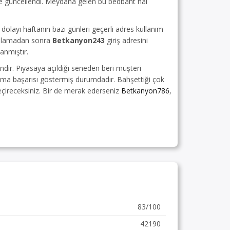
e güncellendi. Meydana gelen bu bedbaht hâl
 dolayı haftanın bazı günleri geçerli adres kullanım
ygulamadan sonra
Betkanyon243
giriş adresini
anmıştır.
dir. Piyasaya açıldığı seneden beri müşteri
olma başarısı göstermiş durumdadır. Bahşettiği çok
eçireceksiniz. Bir de merak ederseniz
Betkanyon786
,
83/100
42190