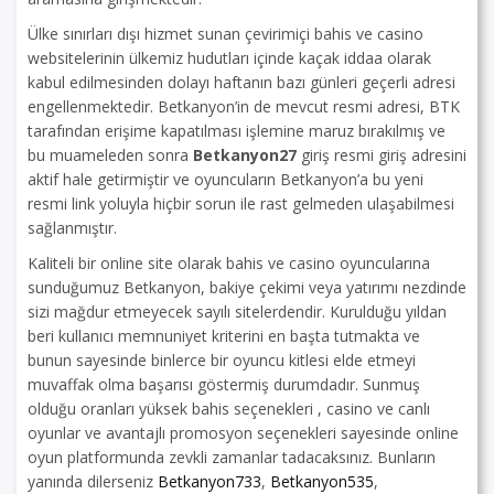
Ülke sınırları dışı hizmet sunan çevirimiçi bahis ve casino
websitelerinin ülkemiz hudutları içinde kaçak iddaa olarak
kabul edilmesinden dolayı haftanın bazı günleri geçerli adresi
engellenmektedir. Betkanyon’in de mevcut resmi adresi, BTK
tarafından erişime kapatılması işlemine maruz bırakılmış ve
bu muameleden sonra
Betkanyon27
giriş resmi giriş adresini
aktif hale getirmiştir ve oyuncuların Betkanyon’a bu yeni
resmi link yoluyla hiçbir sorun ile rast gelmeden ulaşabilmesi
sağlanmıştır.
Kaliteli bir online site olarak bahis ve casino oyuncularına
sunduğumuz Betkanyon, bakiye çekimi veya yatırımı nezdinde
sizi mağdur etmeyecek sayılı sitelerdendir. Kurulduğu yıldan
beri kullanıcı memnuniyet kriterini en başta tutmakta ve
bunun sayesinde binlerce bir oyuncu kitlesi elde etmeyi
muvaffak olma başarısı göstermiş durumdadır. Sunmuş
olduğu oranları yüksek bahis seçenekleri , casino ve canlı
oyunlar ve avantajlı promosyon seçenekleri sayesinde online
oyun platformunda zevkli zamanlar tadacaksınız. Bunların
yanında dilerseniz
Betkanyon733
,
Betkanyon535
,