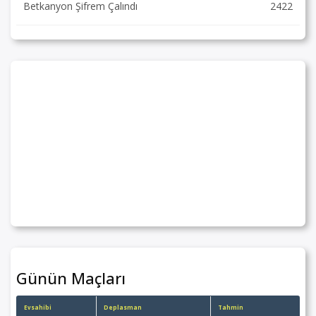
Betkanyon Şifrem Çalındı
2422
Günün Maçları
Evsahibi
Deplasman
Tahmin