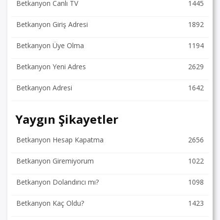
Betkanyon Canlı TV
1445
Betkanyon Giriş Adresi
1892
Betkanyon Üye Olma
1194
Betkanyon Yeni Adres
2629
Betkanyon Adresi
1642
Yaygın Şikayetler
Betkanyon Hesap Kapatma
2656
Betkanyon Giremiyorum
1022
Betkanyon Dolandırıcı mı?
1098
Betkanyon Kaç Oldu?
1423