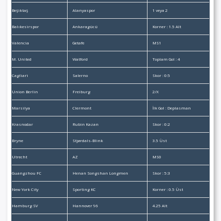
Beşiktaş
Alanyaspor
1 veya 2
Balıkesirspor
Ankaragücü
Korner : 1.5 Alt
Valencia
Getafe
MS1
M. United
Watford
Toplam Gol : 4
Cagliari
Salerno
Skor : 0:5
Union Berlin
Freiburg
2/X
Marsilya
Clermont
İlk Gol : Deplasman
Krasnodar
Rubin Kazan
Skor : 0:2
Bryne
Stjørdals-Blink
3.5 Üst
Utrecht
AZ
MS0
Guangzhou FC
Henan Songshan Longmen
Skor : 5:3
New York City
Sporting KC
Korner : 0.5 Üst
Hamburg SV
Hannover 96
4.25 Alt