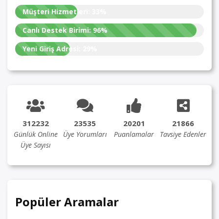
Müşteri Hizmetleri:
33%
Canlı Destek Birimi:
96%
Yeni Giriş Adresi:
29%
312232
23535
20201
21866
Günlük Online
Üye Yorumları
Puanlamalar
Tavsiye Edenler
Üye Sayısı
Popüler Aramalar