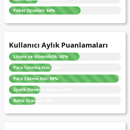
Poker Oyunları:
64%
Kullanıcı Aylık Puanlamaları
Lisans ve Güvenilirlik:
63%
Para Yatırma Hızı:
38%
Para Çekme Hızı:
98%
Üyelik/Deneme Bonusu:
28%
Bahis Oranları:
24%