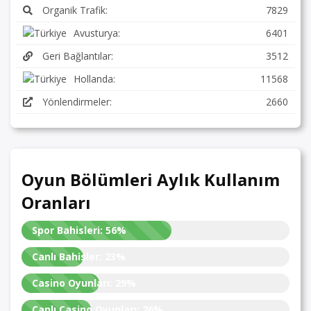
Organik Trafik:
7829
Avusturya:
6401
Geri Bağlantılar:
3512
Hollanda:
11568
Yönlendirmeler:
2660
Oyun Bölümleri Aylık Kullanım
Oranları
Spor Bahisleri:
56%
Canlı Bahisler:
23%
Casino Oyunları:
29%
Canlı Casino Oyunları:
26%