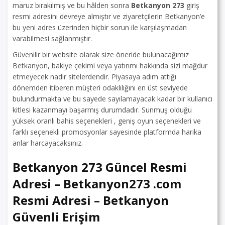
maruz bırakılmış ve bu hâlden sonra
Betkanyon 273
giriş
resmi adresini devreye almıştır ve ziyaretçilerin Betkanyon’e
bu yeni adres üzerinden hiçbir sorun ile karşılaşmadan
varabilmesi sağlanmıştır.
Güvenilir bir website olarak size öneride bulunacağımız
Betkanyon, bakiye çekimi veya yatırımı hakkında sizi mağdur
etmeyecek nadir sitelerdendir. Piyasaya adım attığı
dönemden itiberen müşteri odaklılığını en üst seviyede
bulundurmakta ve bu sayede sayılamayacak kadar bir kullanıcı
kitlesi kazanmayı başarmış durumdadır. Sunmuş olduğu
yüksek oranlı bahis seçenekleri , geniş oyun seçenekleri ve
farklı seçenekli promosyonlar sayesinde platformda harika
anlar harcayacaksınız.
Betkanyon 273 Güncel Resmi
Adresi – Betkanyon273 .com
Resmi Adresi – Betkanyon
Güvenli Erişim