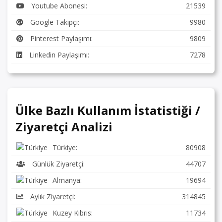
Youtube Abonesi:
21539
Google Takipçi:
9980
Pinterest Paylaşımı:
9809
Linkedin Paylaşımı:
7278
Ülke Bazlı Kullanım İstatistiği /
Ziyaretçi Analizi
Türkiye:
80908
Günlük Ziyaretçi:
44707
Almanya:
19694
Aylık Ziyaretçi:
314845
Kuzey Kıbrıs:
11734