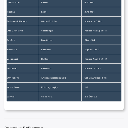
Cliftonville
Larne
4.25 Üst
Puebla
León
3.75 Üst
Radomiak Radom
Wisla Kraków
Korner : 4.5 Üst
Odd Grenland
Vålerenga
Korner Aralığı : 9-11
Benfica
Marítimo
Skor : 3:4
Trofense
Farense
Toplam Gol : 1
Voluntari
Buftea
Korner Aralığı : 9-11
Vozdovac
Partizan
Korner : 4.5 Alt
Ümraniye
Ankara Keçiörengücü
Gol Dk Aralığı : 1-15
Veres Rivne
Rukh Vynnyky
1/2
Lamia
Volos NFC
2 & Üst 2.5
Posted in
Betkanyon