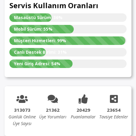
Servis Kullanım Oranları
Masaüstü Sürüm:
36%
Mobil Sürüm:
55%
Müşteri Hizmetleri:
99%
Canlı Destek Birimi:
31%
Yeni Giriş Adresi:
54%
313073
21362
20429
23654
Günlük Online
Üye Yorumları
Puanlamalar
Tavsiye Edenler
Üye Sayısı