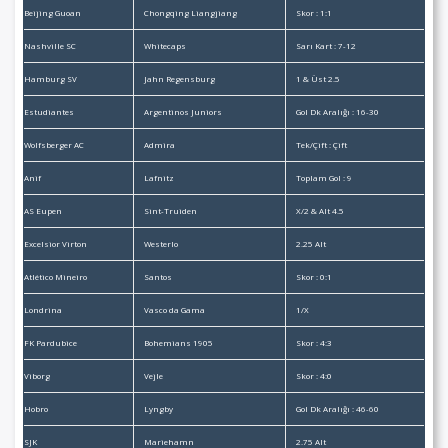
Beijing Guoan
Chongqing Liangjiang
Skor : 1:1
Nashville SC
Whitecaps
Sarı Kart : 7-12
Hamburg SV
Jahn Regensburg
1 & Üst 2.5
Estudiantes
Argentinos Juniors
Gol Dk Aralığı : 16-30
Wolfsberger AC
Admira
Tek/Çift : Çift
Anif
Lafnitz
Toplam Gol : 9
AS Eupen
Sint-Truiden
X/2 & Alt 4.5
Excelsior Virton
Westerlo
2.25 Alt
Atlético Mineiro
Santos
Skor : 0:1
Londrina
Vasco da Gama
1/X
FK Pardubice
Bohemians 1905
Skor : 4:3
Viborg
Vejle
Skor : 4:0
Hobro
Lyngby
Gol Dk Aralığı : 46-60
SJK
Mariehamn
2.75 Alt