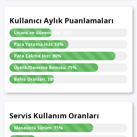
Kullanıcı Aylık Puanlamaları
Lisans ve Güvenilirlik:
36%
Para Yatırma Hızı:
50%
Para Çekme Hızı:
90%
Üyelik/Deneme Bonusu:
75%
Bahis Oranları:
38%
Servis Kullanım Oranları
Masaüstü Sürüm:
71%