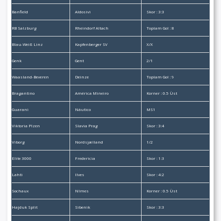
Banfield
Aldosivi
Skor : 3:3
RB Salzburg
Rheindorf Altach
Toplam Gol : 8
Blau-Weiß Linz
Kapfenberger SV
X/X
Genk
Gent
2/1
Waasland-Beveren
Deinze
Toplam Gol : 9
Bragantino
América Mineiro
Korner : 0.5 Üst
Guarani
Náutico
MS1
Viktoria Plzen
Slavia Prag
Skor : 3:4
Viborg
Nordsjælland
1/2
Elite 3000
Fredericia
Skor : 1:3
Lahti
Ilves
Skor : 4:2
Sochaux
Nîmes
Korner : 0.5 Üst
Hajduk Split
Sibenik
Skor : 3:3