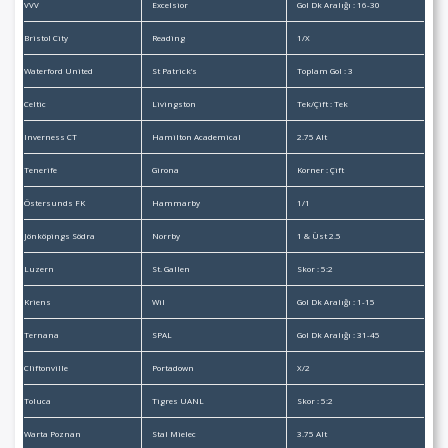
VVV
Excelsior
Gol Dk Aralığı : 16-30
Bristol City
Reading
1/X
Waterford United
St Patrick’s
Toplam Gol : 3
Celtic
Livingston
Tek/Çift : Tek
Inverness CT
Hamilton Academical
2.75 Alt
Tenerife
Girona
Korner : Çift
Östersunds FK
Hammarby
1/1
Jönköpings Södra
Norrby
1 & Üst 2.5
Luzern
St. Gallen
Skor : 5:2
Kriens
Wil
Gol Dk Aralığı : 1-15
Ternana
SPAL
Gol Dk Aralığı : 31-45
Cliftonville
Portadown
X/2
Toluca
Tigres UANL
Skor : 5:2
Warta Poznan
Stal Mielec
3.75 Alt