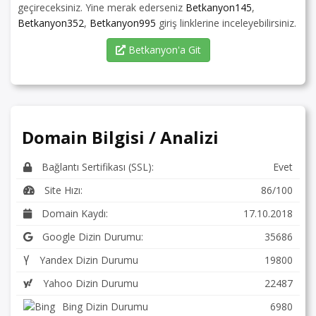
geçireceksiniz. Yine merak ederseniz
Betkanyon145
,
Betkanyon352
,
Betkanyon995
giriş linklerine inceleyebilirsiniz.
Betkanyon'a Git
Domain Bilgisi / Analizi
Bağlantı Sertifikası (SSL):
Evet
Site Hızı:
86/100
Domain Kaydı:
17.10.2018
Google Dizin Durumu:
35686
Yandex Dizin Durumu
19800
Yahoo Dizin Durumu
22487
Bing Dizin Durumu
6980