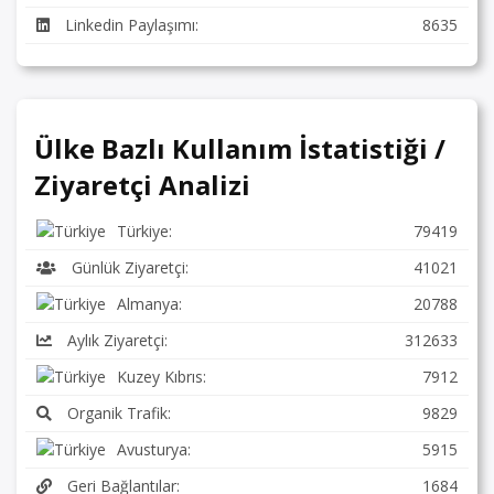
Linkedin Paylaşımı:
8635
Ülke Bazlı Kullanım İstatistiği /
Ziyaretçi Analizi
Türkiye:
79419
Günlük Ziyaretçi:
41021
Almanya:
20788
Aylık Ziyaretçi:
312633
Kuzey Kıbrıs:
7912
Organik Trafik:
9829
Avusturya:
5915
Geri Bağlantılar:
1684