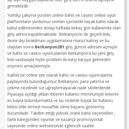
girmektedir.
Yurtdışı çalışma yürüten online bahis ve casino online oyun
platformların yurdumuz sınırları içerisinde kaçak bahis olarak
kabul edilmesinden dolayı haftada birkaç gün kullanımda olan
giriş adresi kapatılmaktadır. Betkanyon’in de geçerli linki,
devre dışı bırakılması uygulamasına maruz kalmış ve bu
olaydan sonra
Betkanyon281
giriş güncel adresini açmıştır
ve bahis ve casino oyuncularının Betkanyon’a bu yeni giriş
linki vasıtasıyla hiçbir problem ile karşı karşıya gelmeden
erişmesi amaçlanmıştır.
Kaliteli bir online site olarak bahis ve casino oyuncularına
paylaşımda bulunduğumuz Betkanyon, para yatırma ve
çekme nezdinde sizi uğraştırmayacak nadir sitelerdendir.
Piyasaya açıldığı yıldan itiberen kullanıcı memnuniyet kriterini
en başta bulundurmakta ve bu nedenle büyük bir kullanıcı
kitlesi elde etmeyi muvaffak olma başarısı göstermiş
durumdadır. Takdim ettiği yüksek oranlı bahis seçenekleri ,
farklı kategoriden oyunlar ve kazançlı promosyonlar
sayesinde online websitesinde eğlenceli saatler