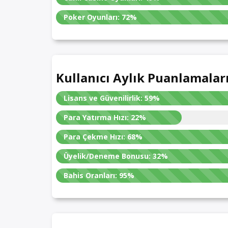
Poker Oyunları:
72%
Kullanıcı Aylık Puanlamalar
Lisans ve Güvenilirlik:
59%
Para Yatırma Hızı:
22%
Para Çekme Hızı:
68%
Üyelik/Deneme Bonusu:
32%
Bahis Oranları:
95%