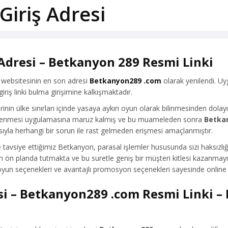
iriş Adresi
dresi – Betkanyon 289 Resmi Linki
 websitesinin en son adresi
Betkanyon289 .com
olarak yenilendi. Uy
riş linki bulma girişimine kalkışmaktadır.
rinin ülke sınırları içinde yasaya aykırı oyun olarak bilinmesinden dola
gellenmesi uygulamasına maruz kalmış ve bu muameleden sonra
Betka
sıyla herhangi bir sorun ile rast gelmeden erişmesi amaçlanmıştır.
e tavsiye ettiğimiz Betkanyon, parasal işlemler hususunda sizi haksızl
 en ön planda tutmakta ve bu suretle geniş bir müşteri kitlesi kazanma
ş oyun seçenekleri ve avantajlı promosyon seçenekleri sayesinde online
i – Betkanyon289 .com Resmi Linki – 