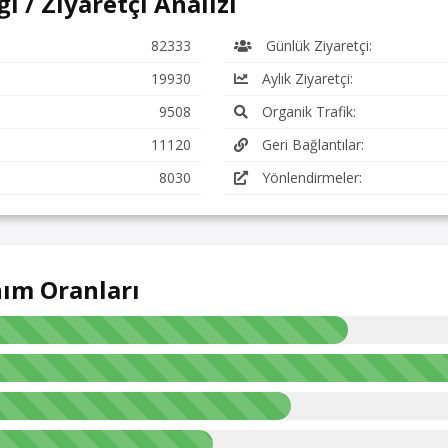
ği / Ziyaretçi Analizi
82333
Günlük Ziyaretçi:
19930
Aylık Ziyaretçi:
9508
Organik Trafik:
11120
Geri Bağlantılar:
8030
Yönlendirmeler:
nım Oranları