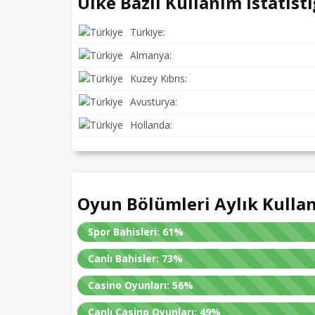
Ülke Bazlı Kullanım İstatisti
Türkiye:
Almanya:
Kuzey Kıbrıs:
Avusturya:
Hollanda:
Oyun Bölümleri Aylık Kulla
Spor Bahisleri:
61%
Canlı Bahisler:
73%
Casino Oyunları:
56%
Canlı Casino Oyunları:
49%