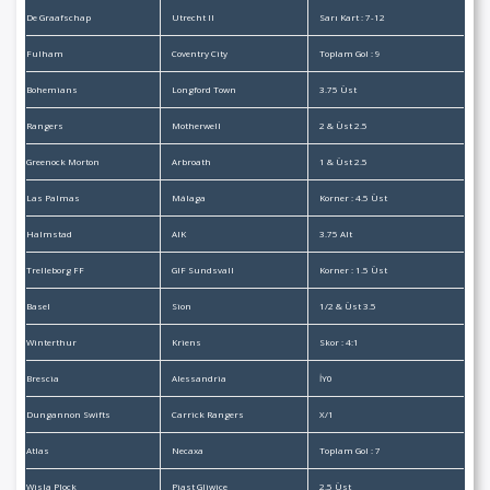
De Graafschap
Utrecht II
Sarı Kart : 7-12
Fulham
Coventry City
Toplam Gol : 9
Bohemians
Longford Town
3.75 Üst
Rangers
Motherwell
2 & Üst 2.5
Greenock Morton
Arbroath
1 & Üst 2.5
Las Palmas
Málaga
Korner : 4.5 Üst
Halmstad
AIK
3.75 Alt
Trelleborg FF
GIF Sundsvall
Korner : 1.5 Üst
Basel
Sion
1/2 & Üst 3.5
Winterthur
Kriens
Skor : 4:1
Brescia
Alessandria
İY0
Dungannon Swifts
Carrick Rangers
X/1
Atlas
Necaxa
Toplam Gol : 7
Wisla Plock
Piast Gliwice
2.5 Üst