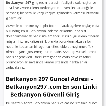
Betkanyon 297
giriş resmi adresini faaliyete sokmuştur ve
kayıtlı ve ziyaretçilerin Betkanyon’e bu yeni link aracılığı ile
herhangi bir hata ile karşı karşıya gelmeden varması ihtiyacını
gidermiştir.
Güvenilir bir online oyun platformu olarak üyelere paylaşımda
bulunduğumuz Betkanyon, ödemeler konusunda sizi
dolandırmayacak nadir sitelerdendir. Kurulduğu yıldan itiberen
müşteri hizmet kalitesini ilk planda bulundurmakta ve bu
nedenle kocaman bir oyuncu kitlesi elde etmeyi muvaffak
olma başarısı göstermiş durumdadır. Arzettiği yüksek oranlı
bahis seçenekleri , farklı kategoriden oyunlar ve kazançlı
promosyonlar sayesinde kumar sitesinde harika anlar
tadacaksınız.
Betkanyon 297 Güncel Adresi –
Betkanyon297 .com En son Linki
– Betkanyon Güvenli Giriş
Bu saatten sonra Betkanyon bahis ve casino sitesinin güncel