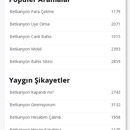
Betkanyon Para Çekme
1179
Betkanyon Üye Olma
2071
Betkanyon Canlı Bahis
1015
Betkanyon Mobil
2393
Betkanyon Bahis Sitesi
2859
Yaygın Şikayetler
Betkanyon Kapandı mı?
2743
Betkanyon Giremiyorum
3132
Betkanyon Hesabım Çalındı
1958
Betkanyon Hesap Kapatma
1175