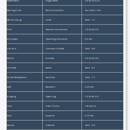
Paderborn
Ingolstadt
1/X & Üst 2.5
Racing Club
Rosario Central
Sarı Kart : 4-6
RB Salzburg
LASK
Skor : 1:1
Anif
Wacker Innsbruck
1/2 & Alt 3.5
AS Eupen
Sporting Charleroi
3.5 Alt
Lierse K
Lommel United
Skor : 0:0
Bahia
Cuiabá
X/2 & Alt 4.5
Coritiba
Goiás
Skor : 0:1
Ceské Budejovice
Karviná
Skor : 1:1
AGF
Randers
3.25 Alt
Esbjerg
Hjørring
1/2 & Alt 2.5
Ilves
Inter Turku
1 & Alt 2.5
Pau
Auxerre
2.75 Alt
Gorica
Sibenik
Skor : 3:3