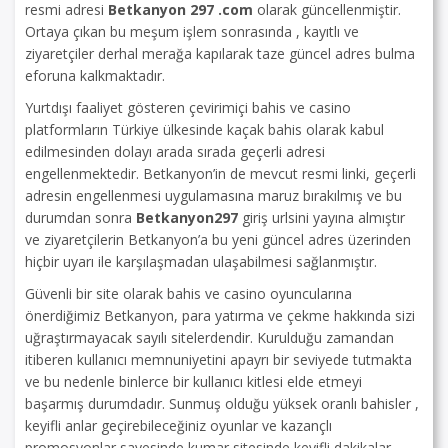
resmi adresi
Betkanyon 297 .com
olarak güncellenmiştir.
Ortaya çıkan bu meşum işlem sonrasında , kayıtlı ve
ziyaretçiler derhal merağa kapılarak taze güncel adres bulma
eforuna kalkmaktadır.
Yurtdışı faaliyet gösteren çevirimiçi bahis ve casino
platformların Türkiye ülkesinde kaçak bahis olarak kabul
edilmesinden dolayı arada sırada geçerli adresi
engellenmektedir. Betkanyon’in de mevcut resmi linki, geçerli
adresin engellenmesi uygulamasına maruz bırakılmış ve bu
durumdan sonra
Betkanyon297
giriş urlsini yayına almıştır
ve ziyaretçilerin Betkanyon’a bu yeni güncel adres üzerinden
hiçbir uyarı ile karşılaşmadan ulaşabilmesi sağlanmıştır.
Güvenli bir site olarak bahis ve casino oyuncularına
önerdiğimiz Betkanyon, para yatırma ve çekme hakkında sizi
uğraştırmayacak sayılı sitelerdendir. Kurulduğu zamandan
itiberen kullanıcı memnuniyetini apayrı bir seviyede tutmakta
ve bu nedenle binlerce bir kullanıcı kitlesi elde etmeyi
başarmış durumdadır. Sunmuş olduğu yüksek oranlı bahisler ,
keyifli anlar geçirebileceğiniz oyunlar ve kazançlı
promosyonlar sayesinde kumar sitesinde keyifli dakikalar