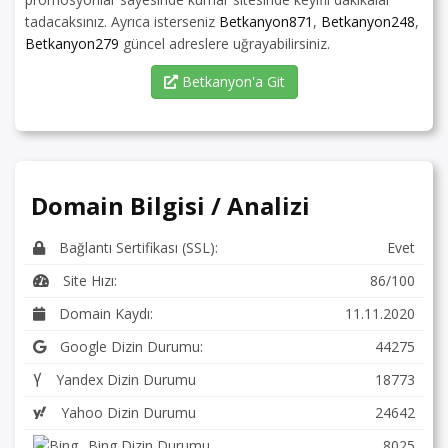
tadacaksınız. Ayrıca isterseniz
Betkanyon871
,
Betkanyon248
,
Betkanyon279
güncel adreslere uğrayabilirsiniz.
Betkanyon'a Git
Domain Bilgisi / Analizi
Bağlantı Sertifikası (SSL):
Evet
Site Hızı:
86/100
Domain Kaydı:
11.11.2020
Google Dizin Durumu:
44275
Yandex Dizin Durumu
18773
Yahoo Dizin Durumu
24642
Bing Dizin Durumu
8025