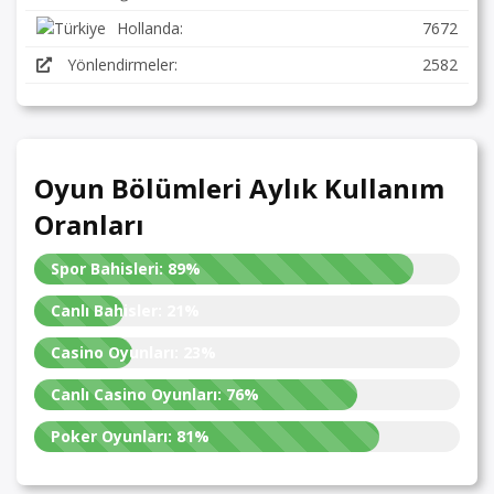
Hollanda:
7672
Yönlendirmeler:
2582
Oyun Bölümleri Aylık Kullanım
Oranları
Spor Bahisleri:
89%
Canlı Bahisler:
21%
Casino Oyunları:
23%
Canlı Casino Oyunları:
76%
Poker Oyunları:
81%