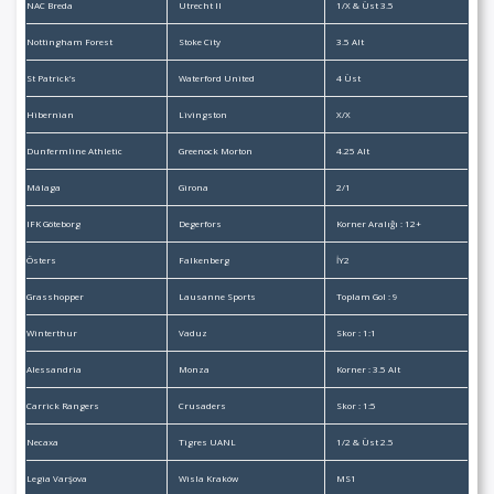
NAC Breda
Utrecht II
1/X & Üst 3.5
Nottingham Forest
Stoke City
3.5 Alt
St Patrick’s
Waterford United
4 Üst
Hibernian
Livingston
X/X
Dunfermline Athletic
Greenock Morton
4.25 Alt
Málaga
Girona
2/1
IFK Göteborg
Degerfors
Korner Aralığı : 12+
Östers
Falkenberg
İY2
Grasshopper
Lausanne Sports
Toplam Gol : 9
Winterthur
Vaduz
Skor : 1:1
Alessandria
Monza
Korner : 3.5 Alt
Carrick Rangers
Crusaders
Skor : 1:5
Necaxa
Tigres UANL
1/2 & Üst 2.5
Legia Varşova
Wisla Kraków
MS1