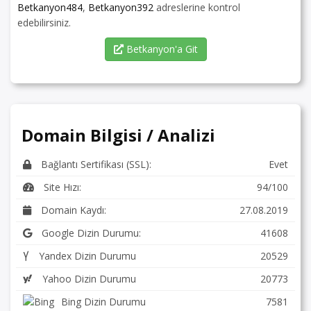
Betkanyon484
,
Betkanyon392
adreslerine kontrol
edebilirsiniz.
Betkanyon'a Git
Domain Bilgisi / Analizi
Bağlantı Sertifikası (SSL):
Evet
Site Hızı:
94/100
Domain Kaydı:
27.08.2019
Google Dizin Durumu:
41608
Yandex Dizin Durumu
20529
Yahoo Dizin Durumu
20773
Bing Dizin Durumu
7581