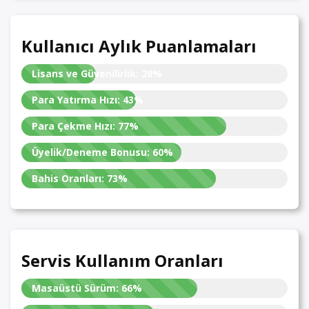
Kullanıcı Aylık Puanlamaları
Lisans ve Güvenilirlik:
28%
Para Yatırma Hızı:
43%
Para Çekme Hızı:
77%
Üyelik/Deneme Bonusu:
60%
Bahis Oranları:
73%
Servis Kullanım Oranları
Masaüstü Sürüm:
66%