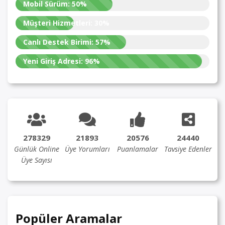
Mobil Sürüm:
50%
Müşteri Hizmetleri:
30%
Canlı Destek Birimi:
57%
Yeni Giriş Adresi:
96%
278329
21893
20576
24440
Günlük Online
Üye Yorumları
Puanlamalar
Tavsiye Edenler
Üye Sayısı
Popüler Aramalar