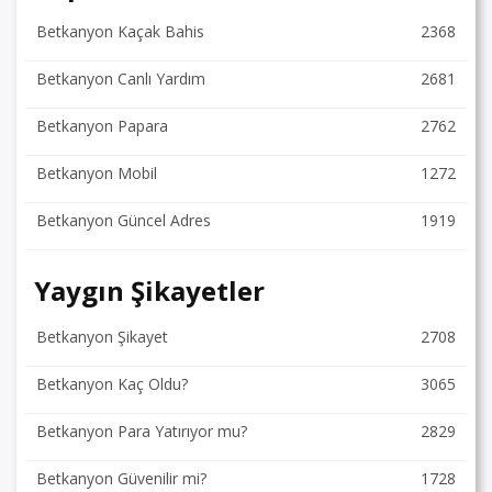
Betkanyon Kaçak Bahis
2368
Betkanyon Canlı Yardım
2681
Betkanyon Papara
2762
Betkanyon Mobil
1272
Betkanyon Güncel Adres
1919
Yaygın Şikayetler
Betkanyon Şikayet
2708
Betkanyon Kaç Oldu?
3065
Betkanyon Para Yatırıyor mu?
2829
Betkanyon Güvenilir mi?
1728