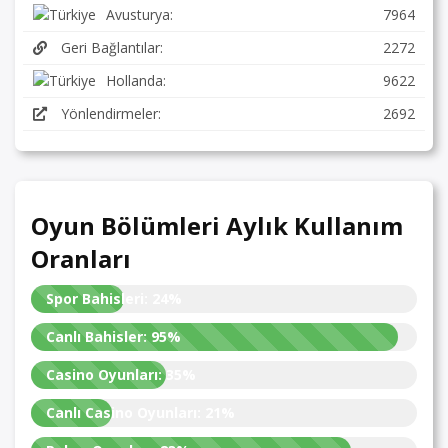
Avusturya:
7964
Geri Bağlantılar:
2272
Hollanda:
9622
Yönlendirmeler:
2692
Oyun Bölümleri Aylık Kullanım
Oranları
Spor Bahisleri:
24%
Canlı Bahisler:
95%
Casino Oyunları:
35%
Canlı Casino Oyunları:
21%