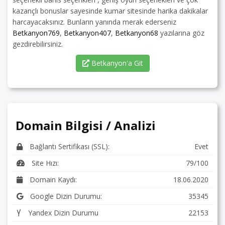
kazançlı bonuslar sayesinde kumar sitesinde harika dakikalar
harcayacaksınız. Bunların yanında merak ederseniz
Betkanyon769
,
Betkanyon407
,
Betkanyon68
yazılarına göz
gezdirebilirsiniz.
Betkanyon'a Git
Domain Bilgisi / Analizi
Bağlantı Sertifikası (SSL):
Evet
Site Hızı:
79/100
Domain Kaydı:
18.06.2020
Google Dizin Durumu:
35345
Yandex Dizin Durumu
22153