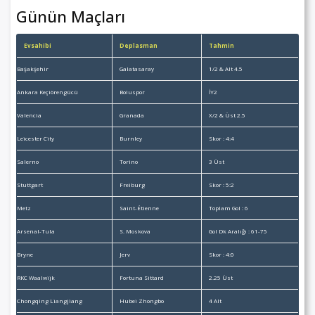
Günün Maçları
Evsahibi
Deplasman
Tahmin
Başakşehir
Galatasaray
1/2 & Alt 4.5
Ankara Keçiörengücü
Boluspor
İY2
Valencia
Granada
X/2 & Üst 2.5
Leicester City
Burnley
Skor : 4:4
Salerno
Torino
3 Üst
Stuttgart
Freiburg
Skor : 5:2
Metz
Saint-Étienne
Toplam Gol : 6
Arsenal-Tula
S. Moskova
Gol Dk Aralığı : 61-75
Bryne
Jerv
Skor : 4:0
RKC Waalwijk
Fortuna Sittard
2.25 Üst
Chongqing Liangjiang
Hubei Zhongbo
4 Alt