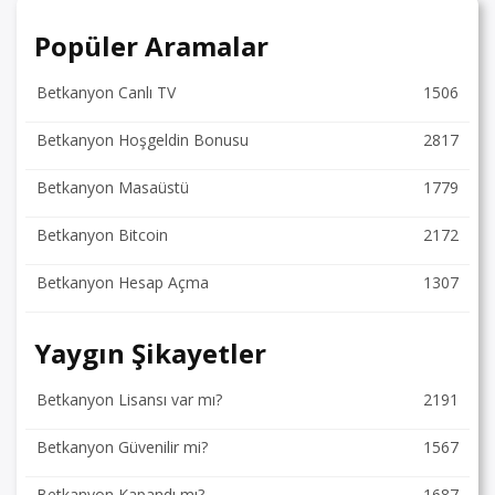
Popüler Aramalar
Betkanyon Canlı TV
1506
Betkanyon Hoşgeldin Bonusu
2817
Betkanyon Masaüstü
1779
Betkanyon Bitcoin
2172
Betkanyon Hesap Açma
1307
Yaygın Şikayetler
Betkanyon Lisansı var mı?
2191
Betkanyon Güvenilir mi?
1567
Betkanyon Kapandı mı?
1687