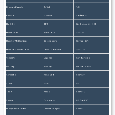
Dinamo Zagreb
Osijek
1/X
Excelsior
TOP Oss
X & Üst 2.5
Hull City
QPR
Gol Dk Aralığı : 1-15
Bohemians
St Patrick’s
Skor : 4:1
Heart of Midlothian
St. Johnstone
Korner : Çift
Hamilton Academical
Queen of the South
Skor : 3:3
Tenerife
Leganés
Sarı Kart : 0-3
Varberg
Mjällby
Korner : 1.5 Üst
Akropolis
Vasalund
Skor : 3:1
Zürih
Basel
2/2
Thun
Aarau
Skor : 1:3
Crotone
Cremonese
X/2 & Alt 3.5
Dungannon Swifts
Carrick Rangers
Skor : 1:2