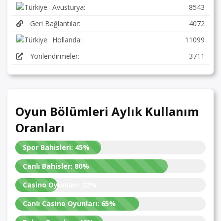
Avusturya:
8543
Geri Bağlantılar:
4072
Hollanda:
11099
Yönlendirmeler:
3711
Oyun Bölümleri Aylık Kullanım
Oranları
Spor Bahisleri:
45%
Canlı Bahisler:
80%
Casino Oyunları:
22%
Canlı Casino Oyunları:
65%