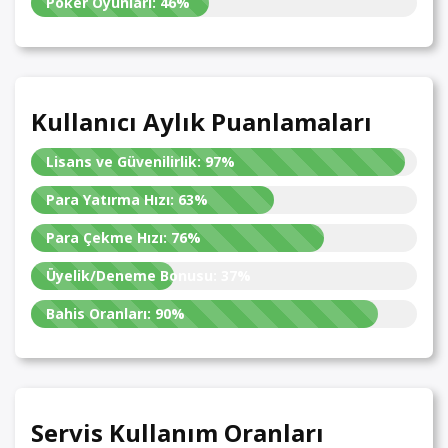
Poker Oyunları:
46%
Kullanıcı Aylık Puanlamaları
Lisans ve Güvenilirlik:
97%
Para Yatırma Hızı:
63%
Para Çekme Hızı:
76%
Üyelik/Deneme Bonusu:
37%
Bahis Oranları:
90%
Servis Kullanım Oranları