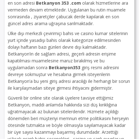
en son adresi
Betkanyon 353 .com
olarak hizmetlerine ara
vermeden devam etmektedir. Uygulanan bu rutin muamele
sonrasında , ziyaretçiler çabucak derde kapılarak en son
güncel adres arama uğraşına sarılmaktadır.
Ülke dışı merkezli çevirimiçi bahis ve casino kumar sitelerinin
yurt içinde yasadışı bahis olarak kategorize edilmesinden
dolayı haftanın bazı günleri devre dışı kalmaktadır.
Betkanyon’in de sağlam adresi, geçerli adresin erişime
kapatılması muamelesine maruz bırakılmış ve bu
uygulamadan sonra
Betkanyon353
giriş resmi adresini
devreye sokmuştur ve hesabına girmek isteyenlerin
Betkanyon’a bu yeni giriş adresi aracılığı ile herhangi bir sorun
ile karşılaşmadan siteye girmesi ihtiyacını gidermiştir.
Güvenli bir online site olarak üyelere tavsiye ettiğimiz
Betkanyon, maddi anlamda hakkında sizi düş kırıklığına
uğratmayacak az bulunan sitelerdendir. Hizmete açıldığı
dönemden beri müşteriyi memnun etme politikasını herşeyin
ötesinde tutmakta ve böyle olmasıyla sayılamayacak kadar
bir üye sayısı kazanmayı başarmış durumdadır. Arzettiği
yüksek oranlı bahis seçenekleri , casino ve canlı oyunlar ve