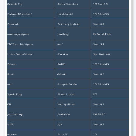
Orlando City
Seattle Sounders
1/2 & Alt 3.5
Fortuna Düsseldorf
Holstein Kiel
1/X & Üst 3.5
Patronato
Defensa y Justicia
Skor : 0:5
Avusturya Viyana
Hartberg
İlk Gol : Gol Yok
FAC Team für Viyana
Anif
Skor : 3:4
Union Saint-Gilloise
Sérésien
Sarı Kart : 4-6
Deinze
RWDM
1/2 & Üst 4.5
Bahia
Grêmio
Skor : 0:2
Avaí
Sampaio Corrêa
1/X & Üst 4.5
Sparta Prag
Slovan Liberec
X/2
OB
Nordsjælland
Skor : 0:1
Jammerbugt
Fredericia
X & Alt 2.5
HIFK
HJK
Skor : 0:1
Auxerre
Paris FC
1/X