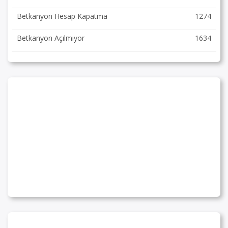
Betkanyon Hesap Kapatma
1274
Betkanyon Açılmıyor
1634