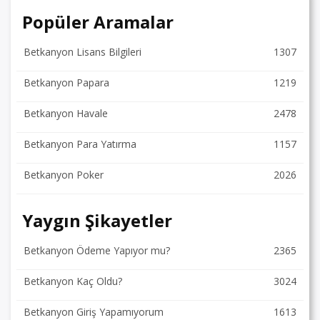
Popüler Aramalar
Betkanyon Lisans Bilgileri
1307
Betkanyon Papara
1219
Betkanyon Havale
2478
Betkanyon Para Yatırma
1157
Betkanyon Poker
2026
Yaygın Şikayetler
Betkanyon Ödeme Yapıyor mu?
2365
Betkanyon Kaç Oldu?
3024
Betkanyon Giriş Yapamıyorum
1613