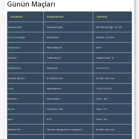
Günün Maçları
Evsahibi
Deplasman
Tahmin
Alanyaspor
Malatyaspor
Gol Dk Aralığı : 31-45
Erzurumspor
Altınordu
Korner : 0.5 Alt
Villarreal
Real Madrid
MS1
Everton
Tottenham
Toplam Gol : 4
Fiorentina
Atalanta
2 & Üst 2.5
Hertha Berlin
B. Dortmund
İlk Gol : Gol Yok
Lille
Montpellier
1/X & Üst 2.5
Khimki
Krasnodar
Skor : 4:0
Bryne
Sandnes Ulf
Skor : 0:2
Ajax
PSV
Skor : 4:2
Dalian Pro
Henan Songshan Longmen
İlk Gol : Gol Yok