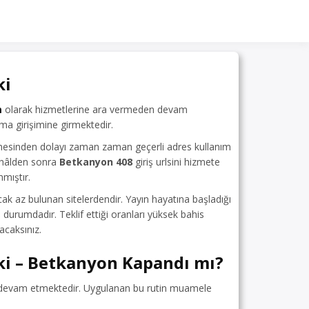
ki
m
olarak hizmetlerine ara vermeden devam
ama girişimine girmektedir.
irilmesinden dolayı zaman zaman geçerli adres kullanım
u hâlden sonra
Betkanyon 408
giriş urlsini hizmete
mıştır.
az bulunan sitelerdendir. Yayın hayatına başladığı
durumdadır. Teklif ettiği oranları yüksek bahis
acaksınız.
ki – Betkanyon Kapandı mı?
 devam etmektedir. Uygulanan bu rutin muamele