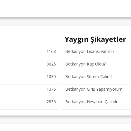
Yaygın Şikayetler
1168
Betkanyon Lisansı var mı?
3025
Betkanyon Kaç Oldu?
1030
Betkanyon Şifrem Çalındı
1375
Betkanyon Giriş Yapamıyorum
2836
Betkanyon Hesabım Çalındı