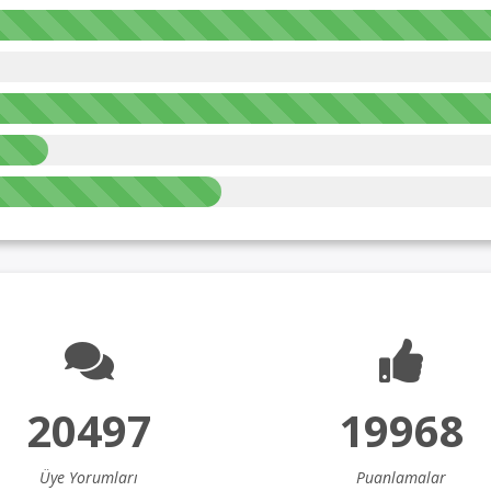
20497
19968
Üye Yorumları
Puanlamalar