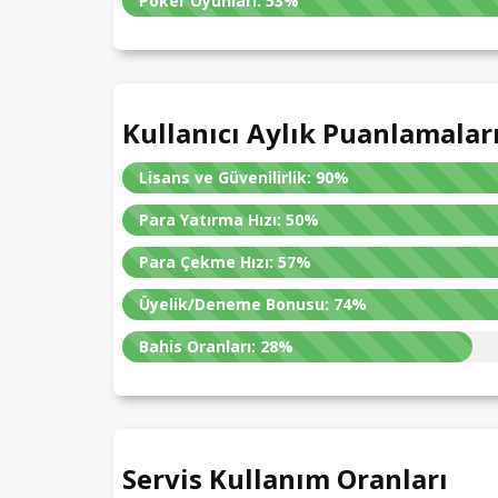
Poker Oyunları:
53%
Kullanıcı Aylık Puanlamalar
Lisans ve Güvenilirlik:
90%
Para Yatırma Hızı:
50%
Para Çekme Hızı:
57%
Üyelik/Deneme Bonusu:
74%
Bahis Oranları:
28%
Servis Kullanım Oranları