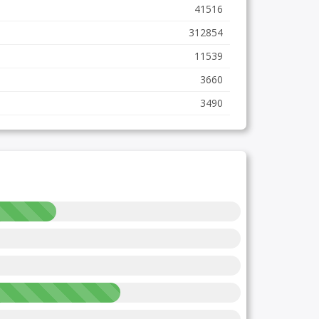
41516
312854
11539
3660
3490