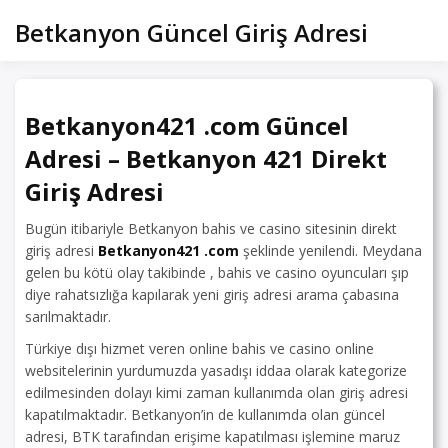
Skip
Betkanyon Güncel Giriş Adresi
to
content
Betkanyon421 .com Güncel
Adresi – Betkanyon 421 Direkt
Giriş Adresi
Bugün itibariyle Betkanyon bahis ve casino sitesinin direkt
giriş adresi
Betkanyon421 .com
şeklinde yenilendi. Meydana
gelen bu kötü olay takibinde , bahis ve casino oyuncuları şıp
diye rahatsızlığa kapılarak yeni giriş adresi arama çabasına
sarılmaktadır.
Türkiye dışı hizmet veren online bahis ve casino online
websitelerinin yurdumuzda yasadışı iddaa olarak kategorize
edilmesinden dolayı kimi zaman kullanımda olan giriş adresi
kapatılmaktadır. Betkanyon’in de kullanımda olan güncel
adresi, BTK tarafından erişime kapatılması işlemine maruz