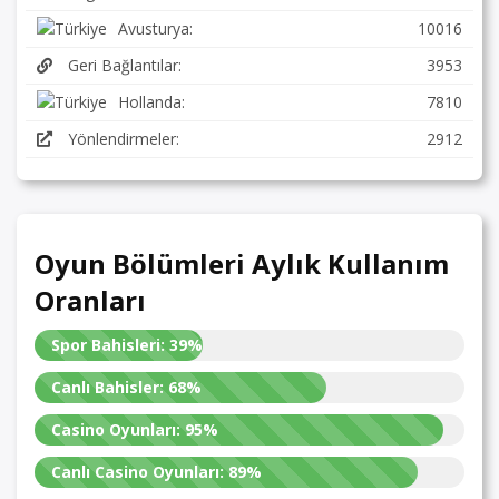
Avusturya:
10016
Geri Bağlantılar:
3953
Hollanda:
7810
Yönlendirmeler:
2912
Oyun Bölümleri Aylık Kullanım
Oranları
Spor Bahisleri:
39%
Canlı Bahisler:
68%
Casino Oyunları:
95%
Canlı Casino Oyunları:
89%