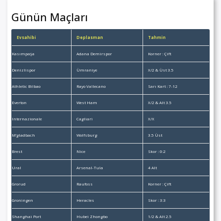
Günün Maçları
Evsahibi
Deplasman
Tahmin
Kasımpaşa
Adana Demirspor
Korner : Çift
Denizlispor
Ümraniye
X/2 & Üst 3.5
Athletic Bilbao
Rayo Vallecano
Sarı Kart : 7-12
Everton
West Ham
X/2 & Alt 3.5
Internazionale
Cagliari
X/X
M’gladbach
Wolfsburg
3.5 Üst
Brest
Nice
Skor : 0:2
Ural
Arsenal-Tula
4 Alt
Grorud
Raufoss
Korner : Çift
Groningen
Heracles
Skor : 3:3
Shanghai Port
Hubei Zhongbo
1/2 & Alt 2.5