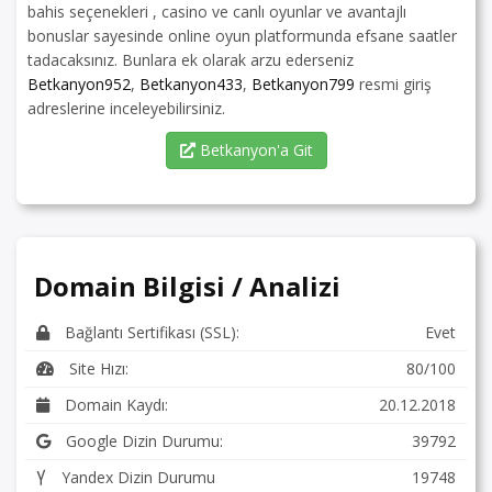
bahis seçenekleri , casino ve canlı oyunlar ve avantajlı
bonuslar sayesinde online oyun platformunda efsane saatler
tadacaksınız. Bunlara ek olarak arzu ederseniz
Betkanyon952
,
Betkanyon433
,
Betkanyon799
resmi giriş
adreslerine inceleyebilirsiniz.
Betkanyon'a Git
Domain Bilgisi / Analizi
Bağlantı Sertifikası (SSL):
Evet
Site Hızı:
80/100
Domain Kaydı:
20.12.2018
Google Dizin Durumu:
39792
Yandex Dizin Durumu
19748