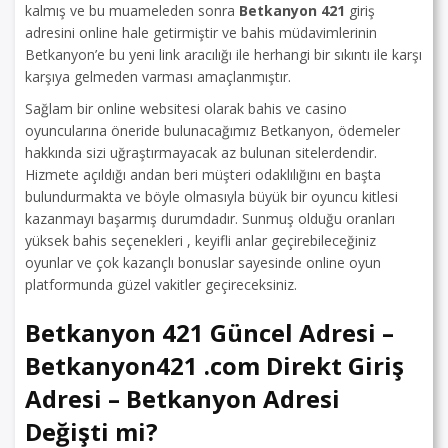
kalmış ve bu muameleden sonra
Betkanyon 421
giriş
adresini online hale getirmiştir ve bahis müdavimlerinin
Betkanyon’e bu yeni link aracılığı ile herhangi bir sıkıntı ile karşı
karşıya gelmeden varması amaçlanmıştır.
Sağlam bir online websitesi olarak bahis ve casino
oyuncularına öneride bulunacağımız Betkanyon, ödemeler
hakkında sizi uğraştırmayacak az bulunan sitelerdendir.
Hizmete açıldığı andan beri müşteri odaklılığını en başta
bulundurmakta ve böyle olmasıyla büyük bir oyuncu kitlesi
kazanmayı başarmış durumdadır. Sunmuş olduğu oranları
yüksek bahis seçenekleri , keyifli anlar geçirebileceğiniz
oyunlar ve çok kazançlı bonuslar sayesinde online oyun
platformunda güzel vakitler geçireceksiniz.
Betkanyon 421 Güncel Adresi –
Betkanyon421 .com Direkt Giriş
Adresi – Betkanyon Adresi
Değişti mi?