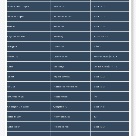
Adana Demirspor
Sivasspor
Skor : 4:2
Balıkesirspor
Bandırmaspor
Skor : 1:2
Getafe
Villarreal
Skor : 2:5
Crystal Palace
Burnley
X/2 & Alt 4.5
Bologna
Juventus
2 Üst
Freiburg
Leverkusen
Korner Aralığı : 12+
Lens
Marsilya
Gol Dk Aralığı : 1-15
Zenit
Krylya Sovetov
Skor : 2:2
KFUM
Hamarkameratene
Skor : 3:3
RKC Waalwijk
Heerenveen
İY1
Changchun Yatai
Qingdao FC
Skor : 4:5
Inter Miami
New York City
1/1
Schalke 04
Holstein Kiel
Skor : 3:3