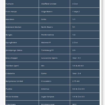
Fulham
Sheffield United
3 Üst
Finn Harps
Sligo Rovers
1 veya 2
Aberdeen
Celtic
1/1
Greenock Morton
Raith Rovers
İY1
Burgos
Ponferradina
1/2
Djurgården
Malmö FF
2 Üst
Jönköpings Södra
Trelleborg FF
2/X
Grasshopper
Lausanne Sports
Skor : 5:1
Yverdon Sport
Wil
1/X & Alt 4.5
Cittadella
Como
Skor : 5:4
Ballymena United
Crusaders
2.75 Alt
Puebla
América
X/2 & Üst 3.5
Wisla Kraków
Legia Varşova
1/X & Üst 3.5
Lillestrøm
Kristiansund
MS1