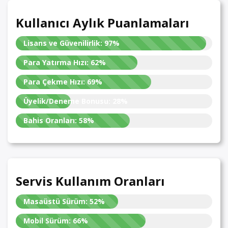
Kullanıcı Aylık Puanlamaları
Lisans ve Güvenilirlik:
97%
Para Yatırma Hızı:
62%
Para Çekme Hızı:
69%
Üyelik/Deneme Bonusu:
28%
Bahis Oranları:
58%
Servis Kullanım Oranları
Masaüstü Sürüm:
52%
Mobil Sürüm:
66%