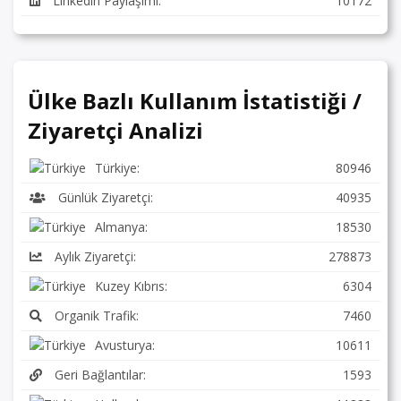
Linkedin Paylaşımı:
10172
Ülke Bazlı Kullanım İstatistiği /
Ziyaretçi Analizi
Türkiye:
80946
Günlük Ziyaretçi:
40935
Almanya:
18530
Aylık Ziyaretçi:
278873
Kuzey Kıbrıs:
6304
Organik Trafik:
7460
Avusturya:
10611
Geri Bağlantılar:
1593