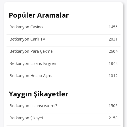
Popüler Aramalar
Betkanyon Casino
1456
Betkanyon Canlı TV
2031
Betkanyon Para Çekme
2604
Betkanyon Lisans Bilgileri
1842
Betkanyon Hesap Açma
1012
Yaygın Şikayetler
Betkanyon Lisansı var mı?
1506
Betkanyon Şikayet
2158