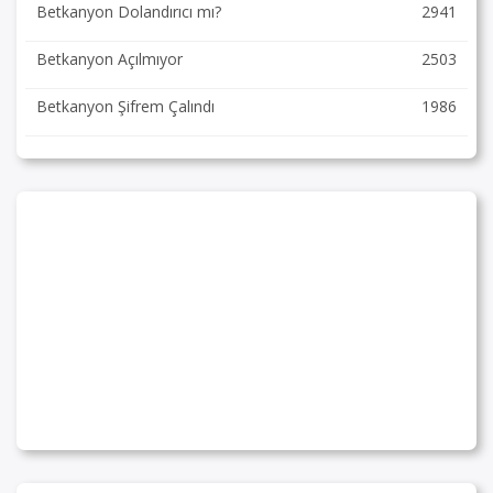
Betkanyon Dolandırıcı mı?
2941
Betkanyon Açılmıyor
2503
Betkanyon Şifrem Çalındı
1986