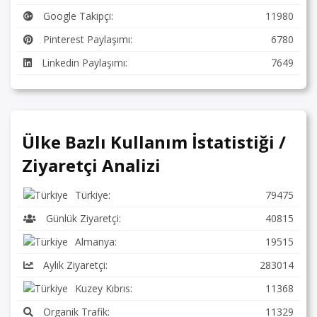
Google Takipçi:
11980
Pinterest Paylaşımı:
6780
Linkedin Paylaşımı:
7649
Ülke Bazlı Kullanım İstatistiği /
Ziyaretçi Analizi
Türkiye:
79475
Günlük Ziyaretçi:
40815
Almanya:
19515
Aylık Ziyaretçi:
283014
Kuzey Kıbrıs:
11368
Organik Trafik:
11329