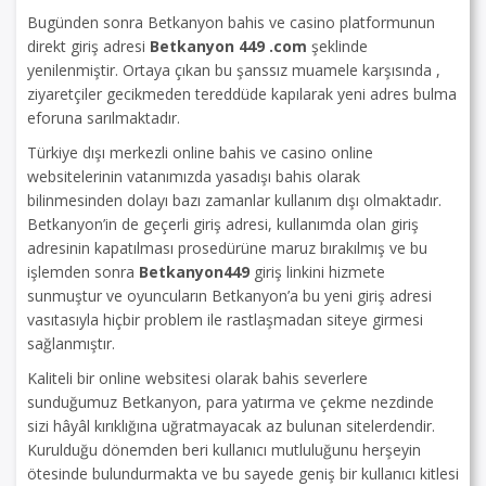
Bugünden sonra Betkanyon bahis ve casino platformunun
direkt giriş adresi
Betkanyon 449 .com
şeklinde
yenilenmiştir. Ortaya çıkan bu şanssız muamele karşısında ,
ziyaretçiler gecikmeden tereddüde kapılarak yeni adres bulma
eforuna sarılmaktadır.
Türkiye dışı merkezli online bahis ve casino online
websitelerinin vatanımızda yasadışı bahis olarak
bilinmesinden dolayı bazı zamanlar kullanım dışı olmaktadır.
Betkanyon’in de geçerli giriş adresi, kullanımda olan giriş
adresinin kapatılması prosedürüne maruz bırakılmış ve bu
işlemden sonra
Betkanyon449
giriş linkini hizmete
sunmuştur ve oyuncuların Betkanyon’a bu yeni giriş adresi
vasıtasıyla hiçbir problem ile rastlaşmadan siteye girmesi
sağlanmıştır.
Kaliteli bir online websitesi olarak bahis severlere
sunduğumuz Betkanyon, para yatırma ve çekme nezdinde
sizi hâyâl kırıklığına uğratmayacak az bulunan sitelerdendir.
Kurulduğu dönemden beri kullanıcı mutluluğunu herşeyin
ötesinde bulundurmakta ve bu sayede geniş bir kullanıcı kitlesi