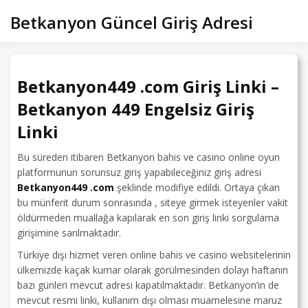
Skip
Betkanyon Güncel Giriş Adresi
to
content
Betkanyon449 .com Giriş Linki –
Betkanyon 449 Engelsiz Giriş
Linki
Bu süreden itibaren Betkanyon bahis ve casino online oyun
platformunun sorunsuz giriş yapabileceğiniz giriş adresi
Betkanyon449 .com
şeklinde modifiye edildi. Ortaya çıkan
bu münferit durum sonrasında , siteye girmek isteyenler vakit
öldürmeden muallağa kapılarak en son giriş linki sorgulama
girişimine sarılmaktadır.
Türkiye dışı hizmet veren online bahis ve casino websitelerinin
ülkemizde kaçak kumar olarak görülmesinden dolayı haftanın
bazı günleri mevcut adresi kapatılmaktadır. Betkanyon’in de
mevcut resmi linki, kullanım dışı olması muamelesine maruz