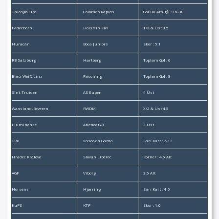
Chicago Fire
Colorado Rapids
Gol Dk Aralığı : 16-30
Paderborn
Holstein Kiel
1/X & Üst 3.5
Huracán
Boca Juniors
Skor : 5:1
RB Salzburg
Hartberg
Toplam Gol : 6
Blau-Weiß Linz
Pasching
Toplam Gol : 8
Sint-Truiden
AS Eupen
4 Üst
Waasland-Beveren
RWDM
X/2 & Üst 4.5
Fluminense
Atlético GO
3 Üst
CRB
Vasco da Gama
Sarı Kart : 7-12
Hradec Králové
Slovan Liberec
Korner : 4.5 Alt
AGF
Viborg
3.5 Alt
Horsens
Hjørring
Sarı Kart : 4-6
KuPS
KTP
Skor : 1:0