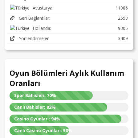
Avusturya:
11086
Geri Bağlantılar:
2553
Hollanda:
9305
Yönlendirmeler:
3409
Oyun Bölümleri Aylık Kullanım
Oranları
Spor Bahisleri:
70%
Canlı Bahisler:
82%
Casino Oyunları:
94%
Canlı Casino Oyunları:
50%