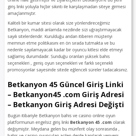
giriş linki yoluyla hiçbir sıkıntı ile karşılaşmadan siteye girmesi
amaçlanmıştır.
Kaliteli bir kumar sitesi olarak size yönlendireceğimiz
Betkanyon, maddi anlamda nezdinde sizi uğraştırmayacak
sayılı sitelerdendir. Kurulduğu andan itiberen müşteriyi
memnun etme politikasını en ön sırada tutmakta ve bu
nedenle sayılamayacak kadar bir oyuncu kitlesi elde etmeyi
sağlamış durumdadır. Sunduğu oranları yüksek bahis
seçenekleri , geniş oyun seçenekleri ve farklı seçenekli
promosyonlar sayesinde sitede eğlenceli süreler tadacaksınız.
Betkanyon 45 Güncel Giriş Linki
– Betkanyon45 .com Giriş Adresi
– Betkanyon Giriş Adresi Değişti
Bugün itibariyle Betkanyon bahis ve casino online oyun
platformunun engelsiz giriş linki
Betkanyon 45 .com
olarak
değişmiştir. Meydana gelen bu münferit olay sonrasında ,
bahis ve casino oyuncuları acilen derde kapılarak yepyeni