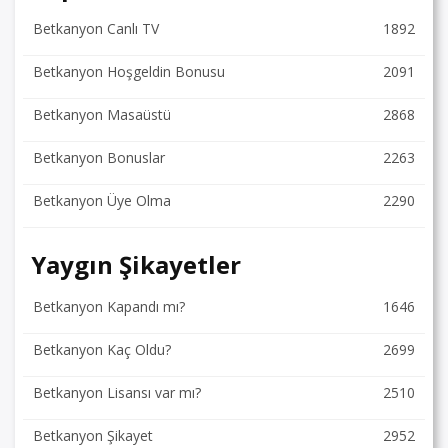
Betkanyon Canlı TV
1892
Betkanyon Hoşgeldin Bonusu
2091
Betkanyon Masaüstü
2868
Betkanyon Bonuslar
2263
Betkanyon Üye Olma
2290
Yaygın Şikayetler
Betkanyon Kapandı mı?
1646
Betkanyon Kaç Oldu?
2699
Betkanyon Lisansı var mı?
2510
Betkanyon Şikayet
2952