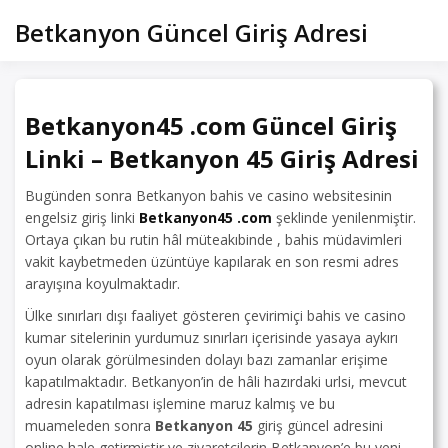
Skip
Betkanyon Güncel Giriş Adresi
to
content
Betkanyon45 .com Güncel Giriş
Linki – Betkanyon 45 Giriş Adresi
Bugünden sonra Betkanyon bahis ve casino websitesinin
engelsiz giriş linki
Betkanyon45 .com
şeklinde yenilenmiştir.
Ortaya çıkan bu rutin hâl müteakıbinde , bahis müdavimleri
vakit kaybetmeden üzüntüye kapılarak en son resmi adres
arayışına koyulmaktadır.
Ülke sınırları dışı faaliyet gösteren çevirimiçi bahis ve casino
kumar sitelerinin yurdumuz sınırları içerisinde yasaya aykırı
oyun olarak görülmesinden dolayı bazı zamanlar erişime
kapatılmaktadır. Betkanyon’in de hâli hazırdaki urlsi, mevcut
adresin kapatılması işlemine maruz kalmış ve bu
muameleden sonra
Betkanyon 45
giriş güncel adresini
online hale getirmiştir ve ziyaretçilerin Betkanyon’e bu yeni