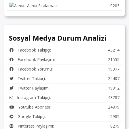
Alexa Sıralaması:
9203
Sosyal Medya Durum Analizi
Facebook Takipçi:
43214
Facebook Paylaşımı:
21555
Facebook Yorumu:
19377
Twitter Takipçi:
24407
Twitter Paylaşımı:
19912
Instagram Takipçi:
43787
Youtube Abonesi:
24879
Google Takipçi:
5985
Pinterest Paylaşımı:
8279