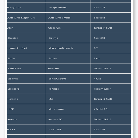
Godoy Cruz
Independiente
Skor : 1:4
Avusturya Klagenfurt
Avusturya Viyana
Skor : 5:4
Anif
Grazer AK
Korner : 1.5 Alt
Sérésien
Kortrijk
Skor : 2:3
Lommel United
Mouscron-Péruwelz
1/2
Bahia
Santos
3 Alt
Ponte Preta
Guarani
Toplam Gol : 9
Jablonec
Baník Ostrava
4 Üst
Silkeborg
Randers
Toplam Gol : 7
Horsens
LFA
Korner : 2.5 Alt
HIFK
Mariehamn
X & Üst 2.5
Auxerre
Amiens SC
Toplam Gol : 5
Gorica
Istra 1961
Skor : 3:0