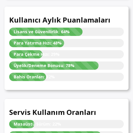
Kullanıcı Aylık Puanlamaları
Lisans ve Güvenilirlik:
64%
Para Yatırma Hızı:
48%
Para Çekme Hızı:
29%
Üyelik/Deneme Bonusu:
78%
Bahis Oranları:
32%
Servis Kullanım Oranları
Masaüstü Sürüm:
22%