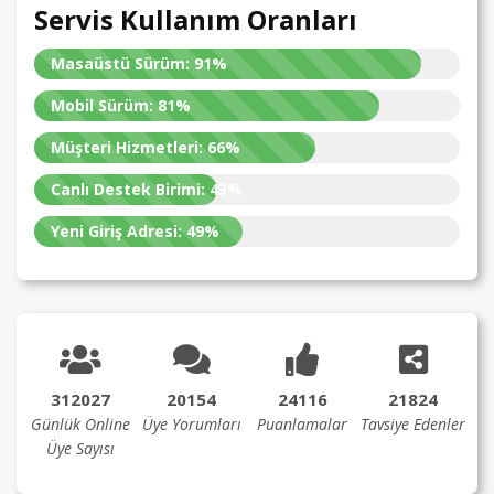
Servis Kullanım Oranları
Masaüstü Sürüm:
91%
Mobil Sürüm:
81%
Müşteri Hizmetleri:
66%
Canlı Destek Birimi:
43%
Yeni Giriş Adresi:
49%
312027
20154
24116
21824
Günlük Online
Üye Yorumları
Puanlamalar
Tavsiye Edenler
Üye Sayısı