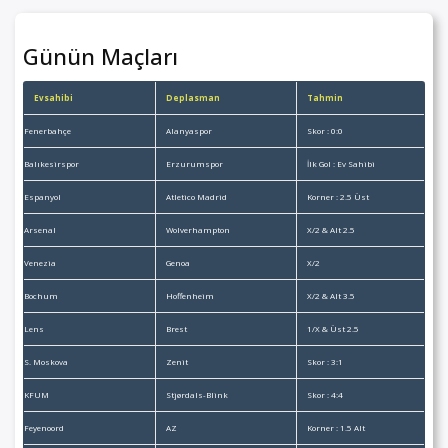
Günün Maçları
Evsahibi
Deplasman
Tahmin
Fenerbahçe
Alanyaspor
Skor : 0:0
Balıkesirspor
Erzurumspor
İlk Gol : Ev Sahibi
Espanyol
Atletico Madrid
Korner : 2.5 Üst
Arsenal
Wolverhampton
X/2 & Alt 2.5
Venezia
Genoa
X/2
Bochum
Hoffenheim
X/2 & Alt 3.5
Lens
Brest
1/X & Üst 2.5
S. Moskova
Zenit
Skor : 3:1
KFUM
Stjørdals-Blink
Skor : 4:4
Feyenoord
AZ
Korner : 1.5 Alt