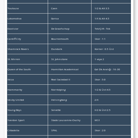
Toulouse
Caen
1/2 & Alt 3.5
Lokomotiva
Gorica
1/X & Alt 4.5
Excelsior
De Graafschap
Tek/Çift : Tek
Cardiff City
Bournemouth
Skor : 1:1
Shamrock Rovers
Dundalk
Korner : 0.5 Üst
St. Mirren
St. Johnstone
1 veya 2
Queen of the South
Hamilton Academical
Gol Dk Aralığı : 16-30
Ibiza
Real Sociedad II
Skor : 5:0
Hammarby
Norrköping
1/2 & Üst 4.5
Väsby United
Helsingborg
2/X
Young Boys
Servette
X/2 & Üst 2.5
Yverdon Sport
Stade Lausanne-Ouchy
MS1
Cittadella
SPAL
Skor : 2:0