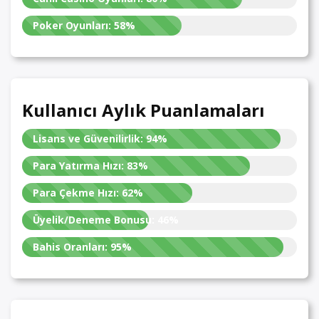
Poker Oyunları:
58%
Kullanıcı Aylık Puanlamaları
Lisans ve Güvenilirlik:
94%
Para Yatırma Hızı:
83%
Para Çekme Hızı:
62%
Üyelik/Deneme Bonusu:
46%
Bahis Oranları:
95%