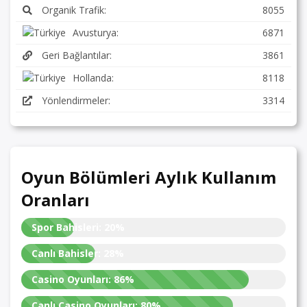
Organik Trafik:
8055
Avusturya:
6871
Geri Bağlantılar:
3861
Hollanda:
8118
Yönlendirmeler:
3314
Oyun Bölümleri Aylık Kullanım
Oranları
Spor Bahisleri:
20%
Canlı Bahisler:
28%
Casino Oyunları:
86%
Canlı Casino Oyunları:
80%