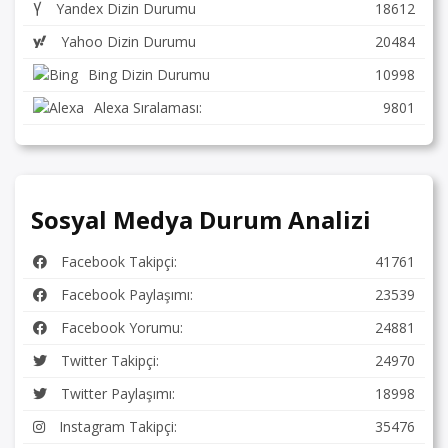
Yandex Dizin Durumu
18612
Yahoo Dizin Durumu
20484
Bing Dizin Durumu
10998
Alexa Sıralaması:
9801
Sosyal Medya Durum Analizi
Facebook Takipçi:
41761
Facebook Paylaşımı:
23539
Facebook Yorumu:
24881
Twitter Takipçi:
24970
Twitter Paylaşımı:
18998
Instagram Takipçi:
35476