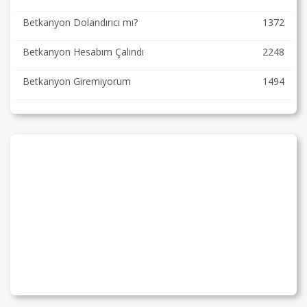
Betkanyon Dolandırıcı mı?
1372
Betkanyon Hesabım Çalındı
2248
Betkanyon Giremiyorum
1494