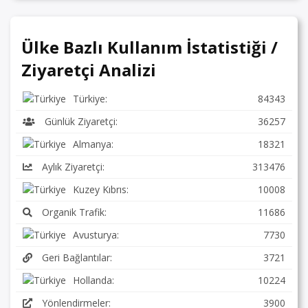
Ülke Bazlı Kullanım İstatistiği /
Ziyaretçi Analizi
Türkiye:
84343
Günlük Ziyaretçi:
36257
Almanya:
18321
Aylık Ziyaretçi:
313476
Kuzey Kıbrıs:
10008
Organik Trafik:
11686
Avusturya:
7730
Geri Bağlantılar:
3721
Hollanda:
10224
Yönlendirmeler:
3900