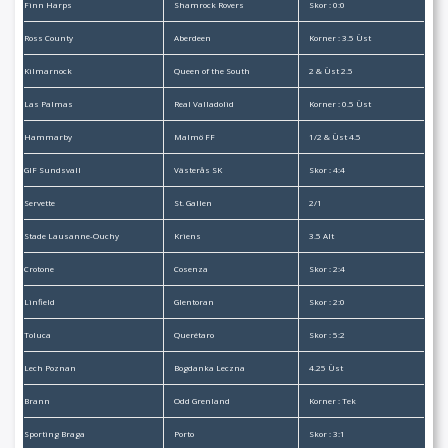
Finn Harps
Shamrock Rovers
Skor : 0:0
Ross County
Aberdeen
Korner : 3.5 Üst
Kilmarnock
Queen of the South
2 & Üst 2.5
Las Palmas
Real Valladolid
Korner : 0.5 Üst
Hammarby
Malmö FF
1/2 & Üst 4.5
GIF Sundsvall
Västerås SK
Skor : 4:4
Servette
St. Gallen
2/1
Stade Lausanne-Ouchy
Kriens
3.5 Alt
Crotone
Cosenza
Skor : 2:4
Linfield
Glentoran
Skor : 2:0
Toluca
Querétaro
Skor : 5:2
Lech Poznan
Bogdanka Leczna
4.25 Üst
Brann
Odd Grenland
Korner : Tek
Sporting Braga
Porto
Skor : 3:1