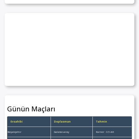
Günün Maçları
Evsahibi
Deplasman
Tahmin
Başakşehir
Galatasaray
Korner : 3.5 Alt