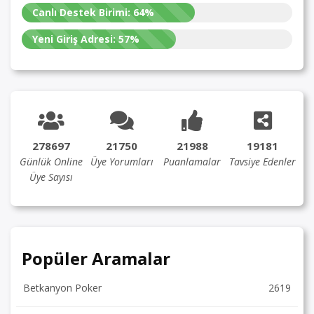
Canlı Destek Birimi:
64%
Yeni Giriş Adresi:
57%
278697
21750
21988
19181
Günlük Online
Üye Yorumları
Puanlamalar
Tavsiye Edenler
Üye Sayısı
Popüler Aramalar
Betkanyon Poker
2619