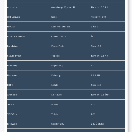
Amstetten
Avusturya Viyana II
Korner : 3.5 Alt
OH Leuven
Genk
Tek/Çift : Çift
RWDM
Lommel United
3 Üst
América Mineiro
Corinthians
İY1
Londrina
Ponte Preta
Skor : 3:0
Slavia Prag
Teplice
Korner : 0.5 Alt
Brøndby
Kopenhag
X/1
Horsens
Esbjerg
2.25 Alt
HIFK
Lahti
Skor : 4:3
Grenoble
Le Havre
Korner : 2.5 Üst
Gorica
Rijeka
X/X
TOP Oss
Telstar
2/2
Millwall
Cardiff City
2 & Üst 2.5