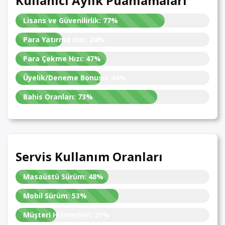
Kullanıcı Aylık Puanlamaları
Lisans ve Güvenilirlik:
77%
Para Yatırma Hızı:
24%
Para Çekme Hızı:
47%
Üyelik/Deneme Bonusu:
44%
Bahis Oranları:
73%
Servis Kullanım Oranları
Masaüstü Sürüm:
48%
Mobil Sürüm:
53%
Müşteri Hizmetleri:
21%