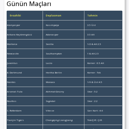
Günün Maçları
Evsahibi
Deplasman
Tahmin
Alanyaspor
Kasımpaşa
3.5 Üst
Ankara Keçiörengücü
Adanaspor
3.5 Alt
Mallorca
Sevilla
1/2 & Alt 2.5
Newcastle
Southampton
1 & Alt 2.5
Juventus
Lazio
Korner : 0.5 Alt
B. Dortmund
Hertha Berlin
Korner : Tek
Nantes
Monaco
1/X & Üst 4.5
Arsenal-Tula
Akhmat Grozny
Skor : 5:2
Raufoss
Sogndal
Skor : 2:2
S. Rotterdam
Vitesse
Sarı Kart : 4-6
Tianjin Tigers
Chongqing Liangjiang
Tek/Çift : Çift