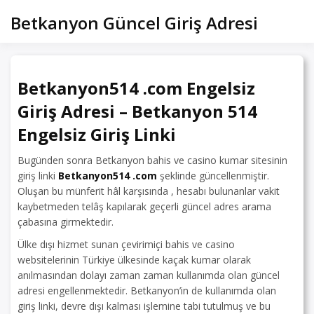
Skip
Betkanyon Güncel Giriş Adresi
to
content
Betkanyon514 .com Engelsiz
Giriş Adresi – Betkanyon 514
Engelsiz Giriş Linki
Bugünden sonra Betkanyon bahis ve casino kumar sitesinin
giriş linki
Betkanyon514 .com
şeklinde güncellenmiştir.
Oluşan bu münferit hâl karşısında , hesabı bulunanlar vakit
kaybetmeden telâş kapılarak geçerli güncel adres arama
çabasına girmektedir.
Ülke dışı hizmet sunan çevirimiçi bahis ve casino
websitelerinin Türkiye ülkesinde kaçak kumar olarak
anılmasından dolayı zaman zaman kullanımda olan güncel
adresi engellenmektedir. Betkanyon’in de kullanımda olan
giriş linki, devre dışı kalması işlemine tabi tutulmuş ve bu