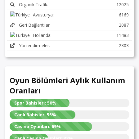
Organik Trafik:
12025
Avusturya:
6169
Geri Bağlantılar:
2087
Hollanda:
11483
Yönlendirmeler:
2303
Oyun Bölümleri Aylık Kullanım
Oranları
Spor Bahisleri:
50%
Canlı Bahisler:
55%
Casino Oyunları:
69%
Canlı Casino Oyunları:
32%