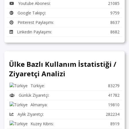
Youtube Abonesi:
21085
Google Takipçi:
9759
Pinterest Paylaşımı:
8637
Linkedin Paylaşımı:
8682
Ülke Bazlı Kullanım İstatistiği /
Ziyaretçi Analizi
Türkiye:
83279
Günlük Ziyaretçi:
41782
Almanya:
19810
Aylık Ziyaretçi:
282234
Kuzey Kıbrıs:
8919