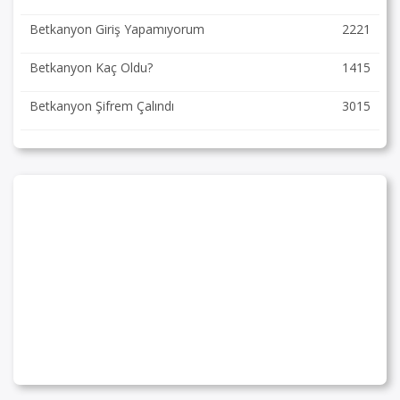
Betkanyon Giriş Yapamıyorum
2221
Betkanyon Kaç Oldu?
1415
Betkanyon Şifrem Çalındı
3015