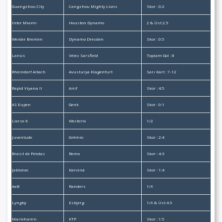
Guangzhou City
Cangzhou Mighty Lions
Skor : 0:2
Inter Miami
Houston Dynamo
2 & Üst 2.5
Werder Bremen
Dynamo Dresden
Skor : 0:5
Lanús
Vélez Sarsfield
Toplam Gol : 8
Rheindorf Altach
Avusturya Klagenfurt
Sarı Kart : 7-12
Rapid Viyana II
Anif
Skor : 4:5
AS Eupen
Genk
Skor : 0:1
Lierse K
Westerlo
1/2
Juventude
Grêmio
Skor : 2:4
Brasil de Pelotas
Remo
Skor : 4:3
Jablonec
Karviná
Skor : 1:4
AaB
Randers
1/X
Lyngby
Esbjerg
1/X & Üst 4.5
Mariehamn
KTP
Skor : 1:5