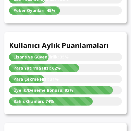
Poker Oyunları:
45%
Kullanıcı Aylık Puanlamaları
Lisans ve Güvenilirlik:
35%
Para Yatırma Hızı:
62%
Para Çekme Hızı:
31%
Üyelik/Deneme Bonusu:
92%
Bahis Oranları:
74%