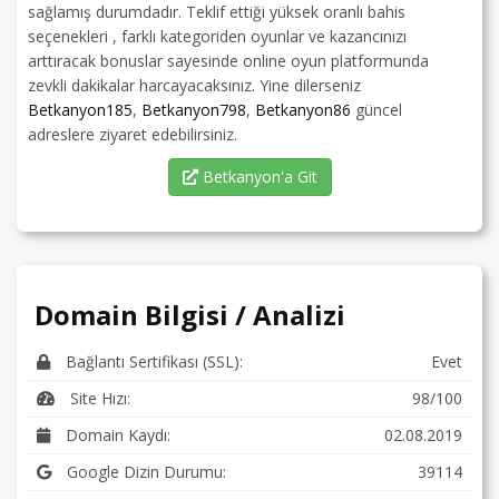
sağlamış durumdadır. Teklif ettiği yüksek oranlı bahis
seçenekleri , farklı kategoriden oyunlar ve kazancınızı
arttıracak bonuslar sayesinde online oyun platformunda
zevkli dakikalar harcayacaksınız. Yine dilerseniz
Betkanyon185
,
Betkanyon798
,
Betkanyon86
güncel
adreslere ziyaret edebilirsiniz.
Betkanyon'a Git
Domain Bilgisi / Analizi
Bağlantı Sertifikası (SSL):
Evet
Site Hızı:
98/100
Domain Kaydı:
02.08.2019
Google Dizin Durumu:
39114