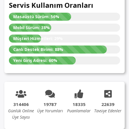
Servis Kullanım Oranları
Masaüstü Sürüm:
56%
Mobil Sürüm:
38%
Müşteri Hizmetleri:
29%
Canlı Destek Birimi:
88%
Yeni Giriş Adresi:
60%
314406
19787
18335
22639
Günlük Online
Üye Yorumları
Puanlamalar
Tavsiye Edenler
Üye Sayısı