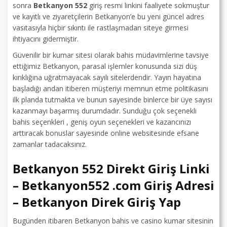
sonra
Betkanyon 552
giriş resmi linkini faaliyete sokmuştur
ve kayıtlı ve ziyaretçilerin Betkanyon’e bu yeni güncel adres
vasıtasıyla hiçbir sıkıntı ile rastlaşmadan siteye girmesi
ihtiyacını gidermiştir.
Güvenilir bir kumar sitesi olarak bahis müdavimlerine tavsiye
ettiğimiz Betkanyon, parasal işlemler konusunda sizi düş
kırıklığına uğratmayacak sayılı sitelerdendir. Yayın hayatına
başladığı andan itiberen müşteriyi memnun etme politikasını
ilk planda tutmakta ve bunun sayesinde binlerce bir üye sayısı
kazanmayı başarmış durumdadır. Sunduğu çok seçenekli
bahis seçenkleri , geniş oyun seçenekleri ve kazancınızı
arttıracak bonuslar sayesinde online websitesinde efsane
zamanlar tadacaksınız.
Betkanyon 552 Direkt Giriş Linki
– Betkanyon552 .com Giriş Adresi
– Betkanyon Direk Giriş Yap
Bugünden itibaren Betkanyon bahis ve casino kumar sitesinin