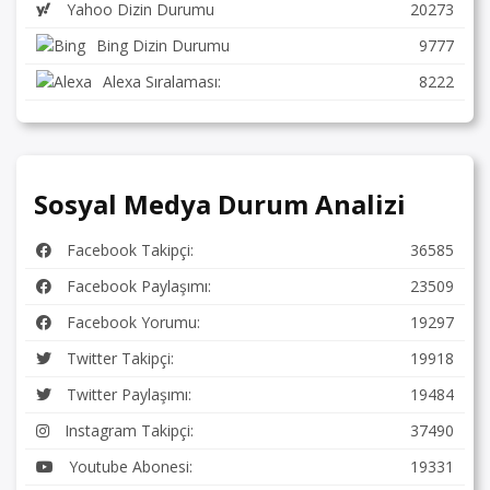
Yahoo Dizin Durumu
20273
Bing Dizin Durumu
9777
Alexa Sıralaması:
8222
Sosyal Medya Durum Analizi
Facebook Takipçi:
36585
Facebook Paylaşımı:
23509
Facebook Yorumu:
19297
Twitter Takipçi:
19918
Twitter Paylaşımı:
19484
Instagram Takipçi:
37490
Youtube Abonesi:
19331