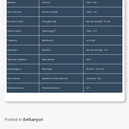
Necaxa
Toluca
Skor : 3:0
Lech Poznan
Wisla Kraków
Skor : 1:0
Kristiansund
Haugesund
Gol Dk Aralığı : 31-45
Santa Clara
Sporting CP
Skor : 3:3
Trofense
Benfica-B
4.25 Alt
Voluntari
Mioveni
Korner Aralığı : 12+
Spartak Subotica
Novi Pazar
MS1
Ankaragücü
Boluspor
Korner : 3.5 Üst
Veres Rivne
Metalist 1925 Kharkiv
Tek/Çift : Tek
PAS Giannina
Panathinaikos
2/1
Posted in
Betkanyon