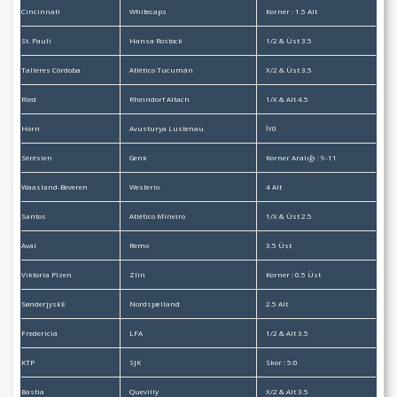
Cincinnati
Whitecaps
Korner : 1.5 Alt
St. Pauli
Hansa Rostock
1/2 & Üst 3.5
Talleres Córdoba
Atlético Tucumán
X/2 & Üst 3.5
Ried
Rheindorf Altach
1/X & Alt 4.5
Horn
Avusturya Lustenau
İY0
Sérésien
Genk
Korner Aralığı : 9-11
Waasland-Beveren
Westerlo
4 Alt
Santos
Atlético Mineiro
1/X & Üst 2.5
Avaí
Remo
3.5 Üst
Viktoria Plzen
Zlín
Korner : 0.5 Üst
SønderjyskE
Nordsjælland
2.5 Alt
Fredericia
LFA
1/2 & Alt 3.5
KTP
SJK
Skor : 5:0
Bastia
Quevilly
X/2 & Alt 3.5