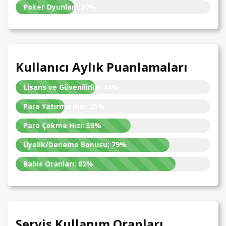
Poker Oyunları:
30%
Kullanıcı Aylık Puanlamaları
Lisans ve Güvenilirlik:
41%
Para Yatırma Hızı:
25%
Para Çekme Hızı:
59%
Üyelik/Deneme Bonusu:
79%
Bahis Oranları:
82%
Servis Kullanım Oranları