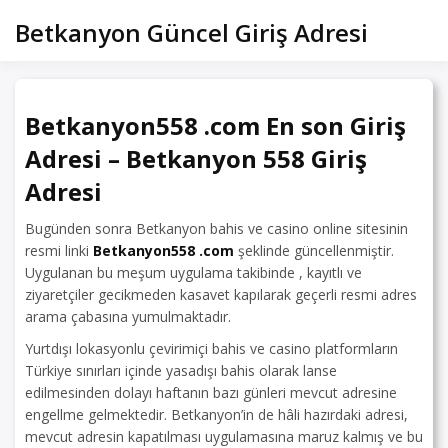
Skip
Betkanyon Güncel Giriş Adresi
to
content
Betkanyon558 .com En son Giriş
Adresi – Betkanyon 558 Giriş
Adresi
Bugünden sonra Betkanyon bahis ve casino online sitesinin
resmi linki
Betkanyon558 .com
şeklinde güncellenmiştir.
Uygulanan bu meşum uygulama takibinde , kayıtlı ve
ziyaretçiler gecikmeden kasavet kapılarak geçerli resmi adres
arama çabasına yumulmaktadır.
Yurtdışı lokasyonlu çevirimiçi bahis ve casino platformların
Türkiye sınırları içinde yasadışı bahis olarak lanse
edilmesinden dolayı haftanın bazı günleri mevcut adresine
engellme gelmektedir. Betkanyon’in de hâli hazırdaki adresi,
mevcut adresin kapatılması uygulamasına maruz kalmış ve bu