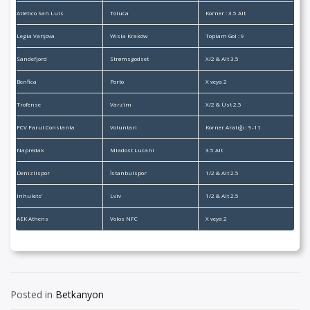
Atlético San Luis
Toluca
Korner : 3.5 Alt
Legia Varşova
Wisla Kraków
Toplam Gol : 9
Sandefjord
Strømsgodset
X/2 & Alt 3.5
Benfica
Porto
X veya 2
Trofense
Varzim
X/2 & Üst 2.5
FCV Farul Constanta
Voluntari
Korner Aralığı : 9-11
Napredak
Mladost Lucani
3.5 Alt
Denizlispor
İstanbulspor
1/2 & Alt 2.5
Inhulets’
Lviv
1/2 & Alt 2.5
AEK Athens
Volos NFC
X veya 2
Posted in
Betkanyon