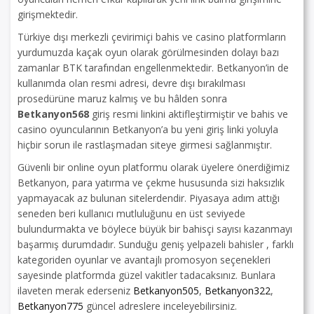
girişmektedir.
Türkiye dışı merkezli çevirimiçi bahis ve casino platformların
yurdumuzda kaçak oyun olarak görülmesinden dolayı bazı
zamanlar BTK tarafından engellenmektedir. Betkanyon’in de
kullanımda olan resmi adresi, devre dışı bırakılması
prosedürüne maruz kalmış ve bu hâlden sonra
Betkanyon568
giriş resmi linkini aktifleştirmiştir ve bahis ve
casino oyuncularının Betkanyon’a bu yeni giriş linki yoluyla
hiçbir sorun ile rastlaşmadan siteye girmesi sağlanmıştır.
Güvenli bir online oyun platformu olarak üyelere önerdiğimiz
Betkanyon, para yatırma ve çekme hususunda sizi haksızlık
yapmayacak az bulunan sitelerdendir. Piyasaya adım attığı
seneden beri kullanıcı mutluluğunu en üst seviyede
bulundurmakta ve böylece büyük bir bahisçi sayısı kazanmayı
başarmış durumdadır. Sunduğu geniş yelpazeli bahisler , farklı
kategoriden oyunlar ve avantajlı promosyon seçenekleri
sayesinde platformda güzel vakitler tadacaksınız. Bunlara
ilaveten merak ederseniz
Betkanyon505
,
Betkanyon322
,
Betkanyon775
güncel adreslere inceleyebilirsiniz.