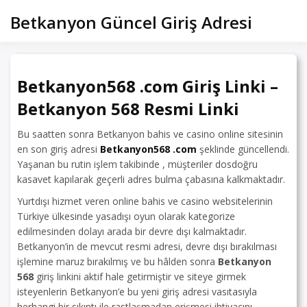
Skip
Betkanyon Güncel Giriş Adresi
to
content
Betkanyon568 .com Giriş Linki –
Betkanyon 568 Resmi Linki
Bu saatten sonra Betkanyon bahis ve casino online sitesinin
en son giriş adresi
Betkanyon568 .com
şeklinde güncellendi.
Yaşanan bu rutin işlem takibinde , müşteriler dosdoğru
kasavet kapılarak geçerli adres bulma çabasına kalkmaktadır.
Yurtdışı hizmet veren online bahis ve casino websitelerinin
Türkiye ülkesinde yasadışı oyun olarak kategorize
edilmesinden dolayı arada bir devre dışı kalmaktadır.
Betkanyon’in de mevcut resmi adresi, devre dışı bırakılması
işlemine maruz bırakılmış ve bu hâlden sonra
Betkanyon
568
giriş linkini aktif hale getirmiştir ve siteye girmek
isteyenlerin Betkanyon’e bu yeni giriş adresi vasıtasıyla
herhangi bir sıkıntı ile rastlaşmadan erişmesi ihtiyacını