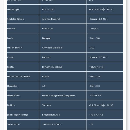
Adanaspor
Bursaspor
Gol Dk Aralığı : 16-30
Athletic Bilbao
Atletico Madrid
Korner : 2.5 Üst
Everton
Man City
X veya 2
Lazio
Bologna
Skor : 3:0
Union Berlin
Arminia Bielefeld
MS2
Brest
Lorient
Korner : 3.5 Üst
Rostov
Dinamo Moskova
Tek/Çift : Tek
Hamarkameratene
Bryne
Skor : 1:4
Heracles
AZ
Skor : 3:3
Dalian Pro
Henan Songshan Longmen
2 & Alt 2.5
Dallas
Toronto
Gol Dk Aralığı : 76-90
Jahn Regensburg
Erzgebirge Aue
1/2 & Alt 4.5
Sarmiento
Talleres Córdoba
1/2