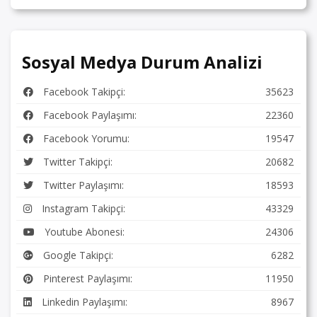
Sosyal Medya Durum Analizi
Facebook Takipçi:
35623
Facebook Paylaşımı:
22360
Facebook Yorumu:
19547
Twitter Takipçi:
20682
Twitter Paylaşımı:
18593
Instagram Takipçi:
43329
Youtube Abonesi:
24306
Google Takipçi:
6282
Pinterest Paylaşımı:
11950
Linkedin Paylaşımı:
8967