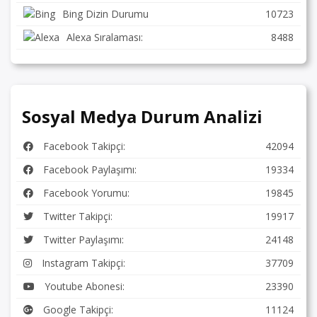
Bing Dizin Durumu
10723
Alexa Sıralaması:
8488
Sosyal Medya Durum Analizi
Facebook Takipçi:
42094
Facebook Paylaşımı:
19334
Facebook Yorumu:
19845
Twitter Takipçi:
19917
Twitter Paylaşımı:
24148
Instagram Takipçi:
37709
Youtube Abonesi:
23390
Google Takipçi:
11124