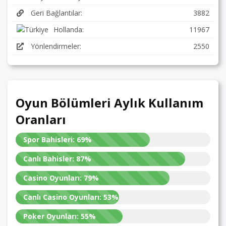
Geri Bağlantılar:
3882
Hollanda:
11967
Yönlendirmeler:
2550
Oyun Bölümleri Aylık Kullanım
Oranları
Spor Bahisleri:
69%
Canlı Bahisler:
87%
Casino Oyunları:
79%
Canlı Casino Oyunları:
53%
Poker Oyunları:
55%