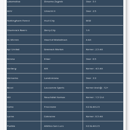
Lokomotiva
Dinamo Zagreb
Skor : 5:1
MVV
Utrecht II
Skor : 2:5
Nottingham Forest
Hull City
MS0
Shamrock Rovers
Derry City
1/X
St. Mirren
Heart of Midlothian
4 Alt
Ayr United
Greenock Morton
Korner : 2.5 Alt
Girona
Eibar
Skor : 0:5
Varberg
AIK
Korner : 4.5 Alt
Värnamo
Landskrona
Skor : 3:3
Basel
Lausanne Sports
Korner Aralığı : 12+
Wil
Neuchâtel Xamax
Korner : 1.5 Üst
Como
Frosinone
X/2 & Alt 2.5
Larne
Coleraine
Korner : 0.5 Alt
Puebla
Atlético San Luis
X/2 & Alt 2.5