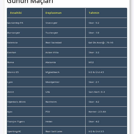
Günün Maçları
Evsahibi
Deplasman
Tahmin
Gaziantep FK
Sivasspor
Skor : 5:2
Bursaspor
Tuzlaspor
Skor : 1:0
Valencia
Real Sociedad
Gol Dk Aralığı : 76-90
Everton
Aston Villa
Skor : 3:2
Roma
Atalanta
MS2
Mainz 05
M’gladbach
X/2 & Üst 4.5
Lyon
Montpellier
Skor : 2:1
Zenit
Ufa
Sarı Kart : 0-3
Stjørdals-Blink
Ranheim
Skor : 4:2
Ajax
PSV
Korner : 2.5 Alt
Tianjin Tigers
Hebei
Skor : 4:2
Sporting KC
Real Salt Lake
X/2 & Üst 3.5