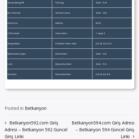
Sarpsborg 08
Viking
Skor : 5:4
Gil Vicente
Santa Clara
Skor : 4:0
Farense
Mafra
MS2
UTA Arad
Voluntari
1 veya 2
Napredak
Proleter Novi Sad
X/2 & Üst 3.5
Menemenspor
Altınordu
Skor : 4:3
Lviv
Dynamo Kiev
Skor : 5:3
Ionikos
Panaitolikos
X/2 & Alt 4.5
Posted in
Betkanyon
Yazı
Betkanyon592.com Giriş
Betkanyon594.com Giriş Adresi
Adresi – Betkanyon 592 Güncel
– Betkanyon 594 Güncel Giriş
gezinmesi
Giriş Linki
Linki