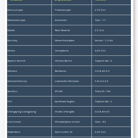
Giresunspor
Trabzonspor
2.75 Üst
Menemenspor
Altınordu
Skor : 1:1
Getafe
Real Madrid
2.5 Üst
Burnley
Wolverhampton
Korner : 1.5 Alt
Milan
Sampdoria
4.25 Üst
Bayern Munih
Hertha Berlin
Toplam Gol : 2
Monaco
Bordeaux
X/2 & Alt 2.5
Akhmat Grozny
Lokomotiv Moskova
X & Üst 2.5
Raufoss
KFUM
Tek/Çift : Tek
PSV
Go Ahead Eagles
Toplam Gol : 2
Chongqing Liangjiang
Hubei Zhongbo
X/2 & Alt 4.5
Cincinnati
Philadelphia Union
Skor : 4:3
Paderborn
Karlsruher SC
2.25 Üst