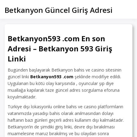
Skip
Betkanyon Güncel Giriş Adresi
to
content
Betkanyon593 .com En son
Adresi – Betkanyon 593 Giriş
Linki
Bugünden başlayarak Betkanyon bahis ve casino sitesinin
güncel linki
Betkanyon593 .com
şeklinde modifiye edildi.
Uygulanan bu kötü olay karşısında , oyuncular şıp diye
muallağa kapılarak taze güncel adres sorgulama eforuna
koyulmaktadır.
Türkiye dışı lokasyonlu online bahis ve casino platformların
vatanımızda yasadışı bahis olarak anılmasından dolayı
haftanın bazı günleri geçerli adres kullanım dışı kalmaktadır.
Betkanyon’in de şimdiki giriş linki, devre dışı bırakılması
muamelesine maruz bırakılmış ve bu olaydan sonra