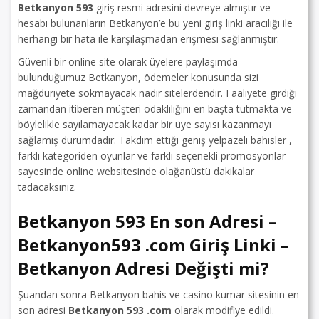
Betkanyon 593
giriş resmi adresini devreye almıştır ve
hesabı bulunanların Betkanyon’e bu yeni giriş linki aracılığı ile
herhangi bir hata ile karşılaşmadan erişmesi sağlanmıştır.
Güvenli bir online site olarak üyelere paylaşımda
bulunduğumuz Betkanyon, ödemeler konusunda sizi
mağduriyete sokmayacak nadir sitelerdendir. Faaliyete girdiği
zamandan itiberen müşteri odaklılığını en başta tutmakta ve
böylelikle sayılamayacak kadar bir üye sayısı kazanmayı
sağlamış durumdadır. Takdim ettiği geniş yelpazeli bahisler ,
farklı kategoriden oyunlar ve farklı seçenekli promosyonlar
sayesinde online websitesinde olağanüstü dakikalar
tadacaksınız.
Betkanyon 593 En son Adresi –
Betkanyon593 .com Giriş Linki –
Betkanyon Adresi Değişti mi?
Şuandan sonra Betkanyon bahis ve casino kumar sitesinin en
son adresi
Betkanyon 593 .com
olarak modifiye edildi.