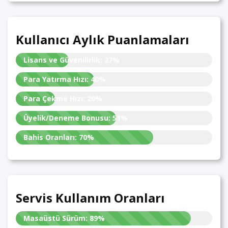
Kullanıcı Aylık Puanlamaları
Lisans ve Güvenilirlik:
27%
Para Yatırma Hızı:
40%
Para Çekme Hızı:
20%
Üyelik/Deneme Bonusu:
51%
Bahis Oranları:
70%
Servis Kullanım Oranları
Masaüstü Sürüm:
89%