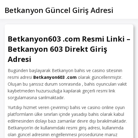
Skip
Betkanyon Güncel Giriş Adresi
to
content
Betkanyon603 .com Resmi Linki –
Betkanyon 603 Direkt Giriş
Adresi
Bugünden başlayarak Betkanyon bahis ve casino sitesinin
resmi adresi
Betkanyon603 .com
olarak güncellenmiştir.
Oluşan bu şanssız durum sonrasında , bahis oyuncuları vakit
kaybetmeden huzursuzluğa kapılarak geçerli resmi link
sorgulamasına sarılmaktadır.
Yurtdışı hizmet veren çevirimiçi bahis ve casino online oyun
platformların ülke sınırları içinde yasadışı bahis olarak kabul
edilmesinden dolayı bazı zamanlar devre dışı bırakılmaktadır.
Betkanyon’in de kullanımdaki resmi giriş adresi, kullanımda
olan güncel adresinin engellenmesi prosedürüne maruz