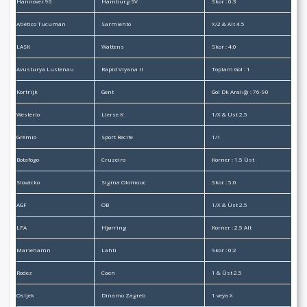
Hannover 96
Hamburg SV
Skor : 0:3
Atlético Tucumán
Sarmiento
X/2 & Alt 4.5
LASK
Wattens
Skor : 4:0
Avusturya Lustenau
Rapid Viyana II
Toplam Gol : 1
Kortrijk
Gent
Gol Dk Aralığı : 76-90
Westerlo
Lierse K
1/X & Üst 2.5
Grêmio
Sport Recife
1/1
Botafogo
Cruzeiro
Korner : 1.5 Üst
Slovácko
Sigma Olomouc
Skor : 5:0
AGF
OB
1/X & Üst 2.5
LFA
Hjørring
Korner : 2.5 Alt
Mariehamn
Lahti
Skor : 0:2
Rodez
Caen
1 & Üst 2.5
Osijek
Dinamo Zagreb
1 veya X