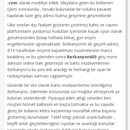
.com
olarak modifiye edildi. Meydana gelen bu beklenen
işlem sonrasında , hesabı bulunanlar bir solukta kasavet
kapılarak taze giriş adresi bulma girişimine girişmektedir.
Ülke sınırları dışı faaliyet gösteren çevirimiçi bahis ve casino
platformların yurdumuz hudutları içerisinde kaçak oyun olarak
görülmesinden dolayı haftada birkaç gün erişim
engellemesine uğramaktadır. Betkanyon’in de geçerli adresi,
BTK tarafından erişime kapatılması muamelesine maruz
bırakılmış ve bu işlemden sonra
Betkanyon603
giriş resmi
adresini online hale getirmiştir ve bahis müdavimlerinin
Betkanyon’a bu yeni link aracılığı ile herhangi bir uyarı ile
rastlaşmadan varması sağlanmıştır.
Güvenilir bir site olarak bahis müdavimlerine önerdiğimiz
Betkanyon, ödemeler konusunda sizi mağdur etmeyecek az
bulunan sitelerdendir. Piyasaya adım attığı seneden beri
müşteri hizmet kalitesini en başta tutmakta ve bu sayede
geniş bir kullanıcı kitlesi kazanmayı muvaffak olma başarısı
göstermiş durumdadır. Teklif ettiği yüksek oranlı bahisler ,
keyifli anlar geçirebileceğiniz oyunlar ve avantajlı bonuslar
sayesinde sitede olağanüstü dakikalar harcayacaksınız.