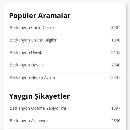
Popüler Aramalar
Betkanyon Canlı Destek
3004
Betkanyon Lisans Bilgileri
1808
Betkanyon Üyelik
2155
Betkanyon Havale
2748
Betkanyon Hesap Açma
2337
Yaygın Şikayetler
Betkanyon Ödeme Yapıyor mu?
1897
Betkanyon Açılmıyor
2336