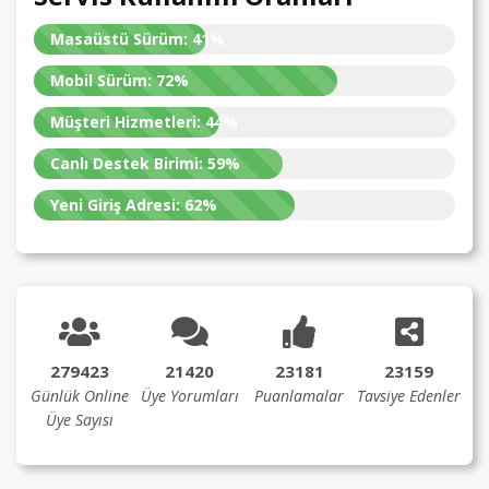
Masaüstü Sürüm:
41%
Mobil Sürüm:
72%
Müşteri Hizmetleri:
44%
Canlı Destek Birimi:
59%
Yeni Giriş Adresi:
62%
279423
21420
23181
23159
Günlük Online
Üye Yorumları
Puanlamalar
Tavsiye Edenler
Üye Sayısı