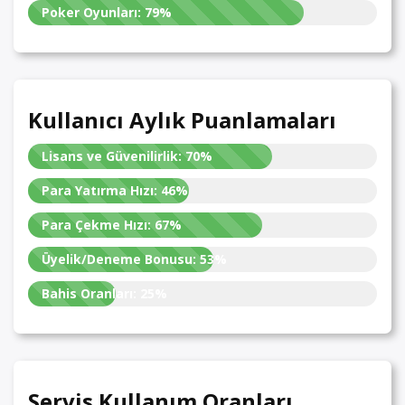
Poker Oyunları:
79%
Kullanıcı Aylık Puanlamaları
Lisans ve Güvenilirlik:
70%
Para Yatırma Hızı:
46%
Para Çekme Hızı:
67%
Üyelik/Deneme Bonusu:
53%
Bahis Oranları:
25%
Servis Kullanım Oranları