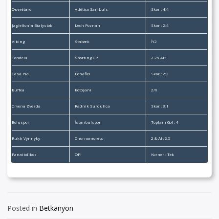
Querétaro
Atlético San Luis
Skor : 4:4
Jagiellonia Bialystok
Lech Poznan
Skor : 2:4
Viking
Stabæk
İY2
Tondela
Sporting CP
2.25 Alt
Casa Pia
Penafiel
Skor : 2:2
Buftea
Botoşani
2/X
Crvena Zvezda
Radnik Surdulica
Skor : 3:1
Boluspor
İstanbulspor
Toplam Gol : 4
Rukh Vynnyky
Chornomorets
2 & Alt 2.5
Panaitolikos
OFI
Korner : Tek
Posted in
Betkanyon