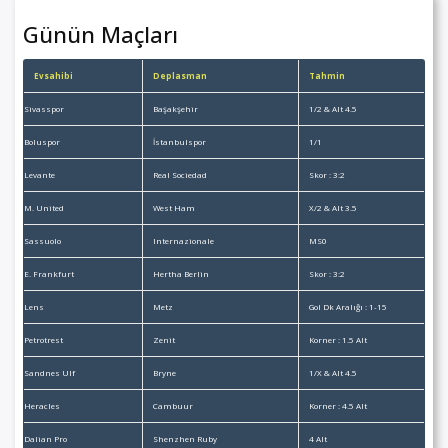
Günün Maçları
Evsahibi
Deplasman
Tahmin
Sivasspor
Başakşehir
1/2 & Alt 4.5
Boluspor
İstanbulspor
1/1
Levante
Real Sociedad
Skor : 3:2
M. United
West Ham
X/2 & Alt 3.5
Sassuolo
Internazionale
MS0
E. Frankfurt
Hertha Berlin
Skor : 3:2
Lens
Metz
Gol Dk Aralığı : 1-15
Petrotrest
Zenit
Korner : 1.5 Alt
Sandnes Ulf
Bryne
1/X & Alt 4.5
Heracles
Cambuur
Korner : 4.5 Alt
Dalian Pro
Shenzhen Ruby
4 Alt