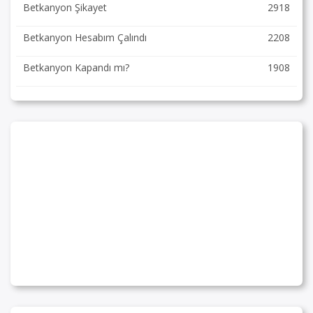
Betkanyon Şikayet
2918
Betkanyon Hesabım Çalındı
2208
Betkanyon Kapandı mı?
1908