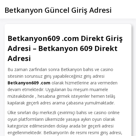
Skip
Betkanyon Güncel Giriş Adresi
to
content
Betkanyon609 .com Direkt Giriş
Adresi – Betkanyon 609 Direkt
Adresi
Bu zaman zarfından sonra Betkanyon bahis ve casino
sitesinin sorunsuz giriş yapabileceğiniz giriş adresi
Betkanyon609 .com
olarak hizmetlerine ara vermeden
devam etmektedir. Uygulanan bu meşum muamele
müteakıbinde , hesabına girmek isteyenler hemen telâş
kapılarak geçerli adres arama çabasına yumulmaktadır.
Ülke sınırları dışı merkezli çevirimiçi bahis ve casino online
oyun platformların ülkemizde yasaya aykırı oyun olarak
kategorize edilmesinden dolayı arada bir geçerli adresi
engellenmektedir. Betkanyon’in de resmi resmi giriş adresi,