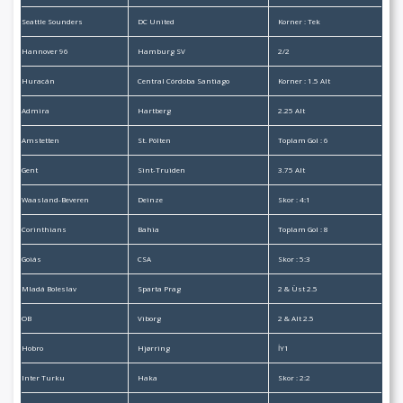
Seattle Sounders
DC United
Korner : Tek
Hannover 96
Hamburg SV
2/2
Huracán
Central Córdoba Santiago
Korner : 1.5 Alt
Admira
Hartberg
2.25 Alt
Amstetten
St. Pölten
Toplam Gol : 6
Gent
Sint-Truiden
3.75 Alt
Waasland-Beveren
Deinze
Skor : 4:1
Corinthians
Bahia
Toplam Gol : 8
Goiás
CSA
Skor : 5:3
Mladá Boleslav
Sparta Prag
2 & Üst 2.5
OB
Viborg
2 & Alt 2.5
Hobro
Hjørring
İY1
Inter Turku
Haka
Skor : 2:2