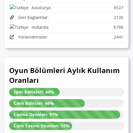
Avusturya:
6527
Geri Bağlantılar:
2130
Hollanda:
6798
Yönlendirmeler:
2441
Oyun Bölümleri Aylık Kullanım
Oranları
Spor Bahisleri:
44%
Canlı Bahisler:
66%
Casino Oyunları:
97%
Canlı Casino Oyunları:
55%