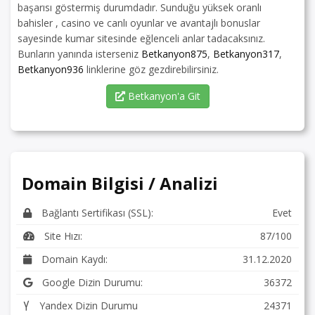
başarısı göstermiş durumdadır. Sunduğu yüksek oranlı
bahisler , casino ve canlı oyunlar ve avantajlı bonuslar
sayesinde kumar sitesinde eğlenceli anlar tadacaksınız.
Bunların yanında isterseniz
Betkanyon875
,
Betkanyon317
,
Betkanyon936
linklerine göz gezdirebilirsiniz.
Betkanyon'a Git
Domain Bilgisi / Analizi
Bağlantı Sertifikası (SSL):
Evet
Site Hızı:
87/100
Domain Kaydı:
31.12.2020
Google Dizin Durumu:
36372
Yandex Dizin Durumu
24371