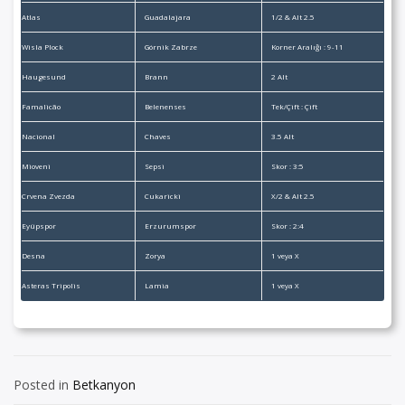
Atlas
Guadalajara
1/2 & Alt 2.5
Wisla Plock
Górnik Zabrze
Korner Aralığı : 9-11
Haugesund
Brann
2 Alt
Famalicão
Belenenses
Tek/Çift : Çift
Nacional
Chaves
3.5 Alt
Mioveni
Sepsi
Skor : 3:5
Crvena Zvezda
Cukaricki
X/2 & Alt 2.5
Eyüpspor
Erzurumspor
Skor : 2:4
Desna
Zorya
1 veya X
Asteras Tripolis
Lamia
1 veya X
Posted in
Betkanyon