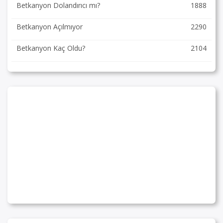
Betkanyon Dolandırıcı mı?
1888
Betkanyon Açılmıyor
2290
Betkanyon Kaç Oldu?
2104