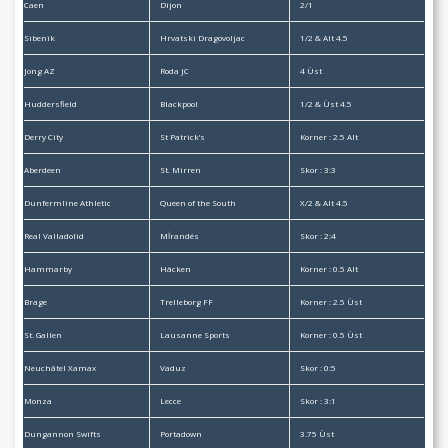
Caen
Dijon
2/1
Sibenik
Hrvatski Dragovoljac
1/2 & Alt 4.5
Jong AZ
Roda JC
4 Üst
Huddersfield
Blackpool
1/2 & Üst 4.5
Derry City
St Patrick’s
Korner : 2.5 Alt
Aberdeen
St. Mirren
Skor : 3:3
Dunfermline Athletic
Queen of the South
X/2 & Alt 4.5
Real Valladolid
Mİrandés
Skor : 2:4
Hammarby
Häcken
Korner : 0.5 Alt
Brage
Trelleborg FF
Korner : 2.5 Üst
St. Gallen
Lausanne Sports
Korner : 0.5 Üst
Neuchâtel Xamax
Vaduz
Skor : 0:5
Monza
Lecce
Skor : 3:1
Dungannon Swifts
Portadown
3.75 Üst