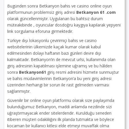
Bugünden sonra Betkanyon bahis ve casino online oyun
platformunun problemsiz giriş adresi
Betkanyon 61 .com
olarak güncellenmiştir. Uygulanan bu bahtsız durum
müteakıbinde , oyuncular dosdoğru kaygıya kapılarak yepyeni
link sorgulama eforuna girmektedir.
Türkiye dışı lokasyonlu çevirimiçi bahis ve casino
websitelerinin ülkemizde kaçak kumar olarak kabul
edilmesinden dolayı haftanın bazı günleri devre dışı
kalmaktadır. Betkanyon’in de mevcut urlsi, kullanımda olan
giriş adresinin kapatılması işlemine uğramış ve bu hâlden
sonra
Betkanyon61
giriş resmi adresini hizmete sunmuştur
ve bahis müdavimlerinin Betkanyon’a bu yeni giriş adresi
üzerinden herhangi bir sorun ile rast gelmeden varması
sağlanmıştır.
Güvenilir bir online oyun platformu olarak size paylaşımda
bulunduğumuz Betkanyon, maddi anlamda nezdinde sizi
uğraştırmayacak ender sitelerdendir. Kurulduğu seneden
itiberen müşteri odaklılığını ilk planda tutmakta ve böylece
kocaman bir kullanıcı kitlesi elde etmeyi muvaffak olma