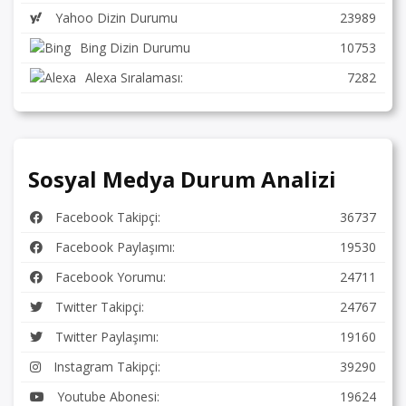
Yahoo Dizin Durumu
23989
Bing Dizin Durumu
10753
Alexa Sıralaması:
7282
Sosyal Medya Durum Analizi
Facebook Takipçi:
36737
Facebook Paylaşımı:
19530
Facebook Yorumu:
24711
Twitter Takipçi:
24767
Twitter Paylaşımı:
19160
Instagram Takipçi:
39290
Youtube Abonesi:
19624