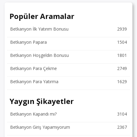
Popüler Aramalar
Betkanyon İlk Yatırım Bonusu
2939
Betkanyon Papara
1504
Betkanyon Hoşgeldin Bonusu
1801
Betkanyon Para Çekme
2749
Betkanyon Para Yatırma
1629
Yaygın Şikayetler
Betkanyon Kapandı mı?
3104
Betkanyon Giriş Yapamıyorum
2367