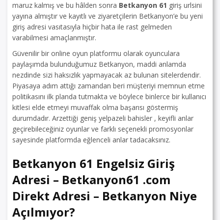
maruz kalmış ve bu hâlden sonra
Betkanyon 61
giriş urlsini
yayına almıştır ve kayıtlı ve ziyaretçilerin Betkanyon’e bu yeni
giriş adresi vasıtasıyla hiçbir hata ile rast gelmeden
varabilmesi amaçlanmıştır.
Güvenilir bir online oyun platformu olarak oyunculara
paylaşımda bulunduğumuz Betkanyon, maddi anlamda
nezdinde sizi haksızlık yapmayacak az bulunan sitelerdendir.
Piyasaya adım attığı zamandan beri müşteriyi memnun etme
politikasını ilk planda tutmakta ve böylece binlerce bir kullanıcı
kitlesi elde etmeyi muvaffak olma başarısı göstermiş
durumdadır. Arzettiği geniş yelpazeli bahisler , keyifli anlar
geçirebileceğiniz oyunlar ve farklı seçenekli promosyonlar
sayesinde platformda eğlenceli anlar tadacaksınız.
Betkanyon 61 Engelsiz Giriş
Adresi – Betkanyon61 .com
Direkt Adresi – Betkanyon Niye
Açılmıyor?