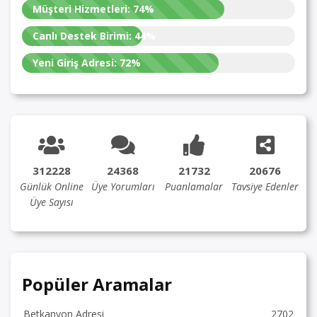
Müşteri Hizmetleri:
74%
Canlı Destek Birimi:
44%
Yeni Giriş Adresi:
72%
312228
24368
21732
20676
Günlük Online
Üye Yorumları
Puanlamalar
Tavsiye Edenler
Üye Sayısı
Popüler Aramalar
Betkanyon Adresi
2702