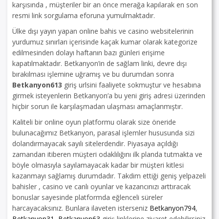
karşısında , müşteriler bir an önce merağa kapılarak en son
resmi link sorgulama eforuna yumulmaktadır.
Ülke dışı yayın yapan online bahis ve casino websitelerinin
yurdumuz sınırları içerisinde kaçak kumar olarak kategorize
edilmesinden dolayı haftanın bazı günleri erişime
kapatılmaktadır. Betkanyon’in de sağlam linki, devre dışı
bırakılması işlemine uğramış ve bu durumdan sonra
Betkanyon613
giriş urlsini faaliyete sokmuştur ve hesabına
girmek isteyenlerin Betkanyon’a bu yeni giriş adresi üzerinden
hiçbir sorun ile karşılaşmadan ulaşması amaçlanmıştır.
Kaliteli bir online oyun platformu olarak size öneride
bulunacağımız Betkanyon, parasal işlemler hususunda sizi
dolandırmayacak sayılı sitelerdendir. Piyasaya açıldığı
zamandan itiberen müşteri odaklılığını ilk planda tutmakta ve
böyle olmasıyla sayılamayacak kadar bir müşteri kitlesi
kazanmayı sağlamış durumdadır. Takdim ettiği geniş yelpazeli
bahisler , casino ve canlı oyunlar ve kazancınızı arttıracak
bonuslar sayesinde platformda eğlenceli süreler
harcayacaksınız. Bunlara ilaveten isterseniz
Betkanyon794
,
Betkanyon31
,
Betkanyon63
giriş linklerine ziyaret edebilirsiniz.