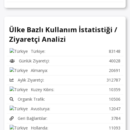
Ülke Bazlı Kullanım İstatistiği /
Ziyaretçi Analizi
Türkiye:
83148
Günlük Ziyaretçi:
40028
Almanya:
20691
Aylık Ziyaretçi:
312787
Kuzey Kıbrıs:
10359
Organik Trafik:
10506
Avusturya:
12047
Geri Bağlantılar:
3784
Hollanda:
11093