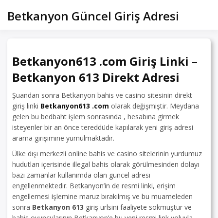
Skip
Betkanyon Güncel Giriş Adresi
to
content
Betkanyon613 .com Giriş Linki –
Betkanyon 613 Direkt Adresi
Şuandan sonra Betkanyon bahis ve casino sitesinin direkt
giriş linki
Betkanyon613 .com
olarak değişmiştir. Meydana
gelen bu bedbaht işlem sonrasında , hesabına girmek
isteyenler bir an önce tereddüde kapılarak yeni giriş adresi
arama girişimine yumulmaktadır.
Ülke dışı merkezli online bahis ve casino sitelerinin yurdumuz
hudutları içerisinde illegal bahis olarak görülmesinden dolayı
bazı zamanlar kullanımda olan güncel adresi
engellenmektedir. Betkanyon’in de resmi linki, erişim
engellemesi işlemine maruz bırakılmış ve bu muameleden
sonra
Betkanyon 613
giriş urlsini faaliyete sokmuştur ve
bahis oyuncularının Betkanyon’e bu yeni resmi link yoluyla