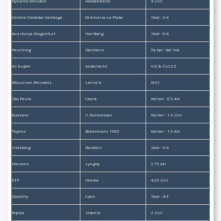
Dynamo Dresden
Heidenheim
3 Üst
Central Córdoba Santiago
Gimnasia La Plata
Skor : 2:4
Avusturya Klagenfurt
Hartberg
Skor : 0:4
Pasching
Dornbirn
İlk Gol : Gol Yok
AS Eupen
Anderlecht
X/2 & Üst 2.5
Mouscron-Péruwelz
Lierse K
MS1
São Paulo
Ceará
Korner : 0.5 Alt
Guarani
V. Guimaraes
Korner : 1.5 Üst
Teplice
Bohemians 1905
Korner : 1.5 Alt
Silkeborg
Randers
Skor : 5:4
Horsens
Lyngby
2.75 Alt
KTP
Honka
4.25 Üst
Quevilly
Caen
Skor : 4:3
Rijeka
Sibenik
2 Üst