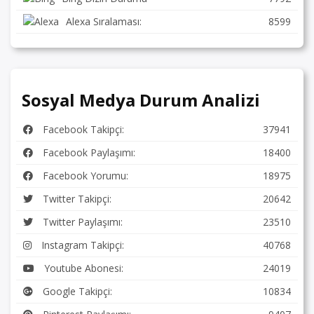
Alexa Sıralaması:
8599
Sosyal Medya Durum Analizi
Facebook Takipçi:
37941
Facebook Paylaşımı:
18400
Facebook Yorumu:
18975
Twitter Takipçi:
20642
Twitter Paylaşımı:
23510
Instagram Takipçi:
40768
Youtube Abonesi:
24019
Google Takipçi:
10834