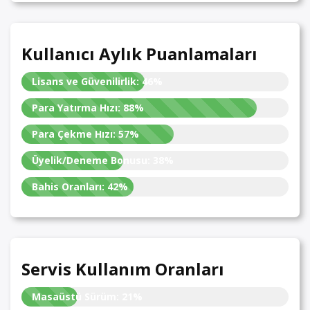
Kullanıcı Aylık Puanlamaları
Lisans ve Güvenilirlik:
46%
Para Yatırma Hızı:
88%
Para Çekme Hızı:
57%
Üyelik/Deneme Bonusu:
38%
Bahis Oranları:
42%
Servis Kullanım Oranları
Masaüstü Sürüm:
21%