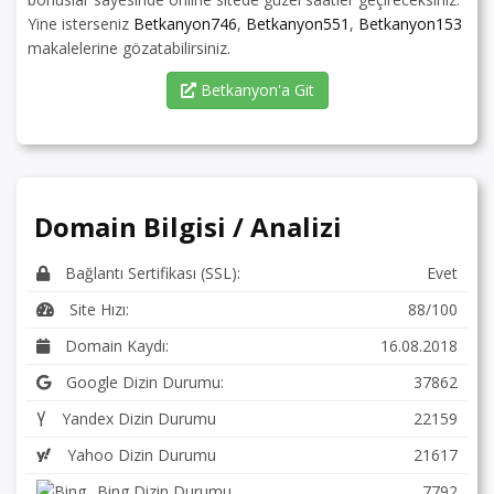
Yine isterseniz
Betkanyon746
,
Betkanyon551
,
Betkanyon153
makalelerine gözatabilirsiniz.
Betkanyon'a Git
Domain Bilgisi / Analizi
Bağlantı Sertifikası (SSL):
Evet
Site Hızı:
88/100
Domain Kaydı:
16.08.2018
Google Dizin Durumu:
37862
Yandex Dizin Durumu
22159
Yahoo Dizin Durumu
21617
Bing Dizin Durumu
7792