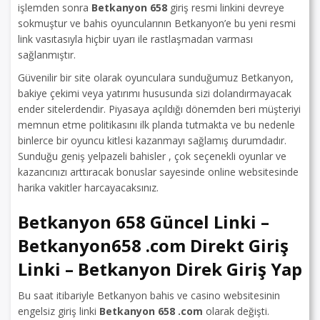
işlemden sonra
Betkanyon 658
giriş resmi linkini devreye
sokmuştur ve bahis oyuncularının Betkanyon’e bu yeni resmi
link vasıtasıyla hiçbir uyarı ile rastlaşmadan varması
sağlanmıştır.
Güvenilir bir site olarak oyunculara sunduğumuz Betkanyon,
bakiye çekimi veya yatırımı hususunda sizi dolandırmayacak
ender sitelerdendir. Piyasaya açıldığı dönemden beri müşteriyi
memnun etme politikasını ilk planda tutmakta ve bu nedenle
binlerce bir oyuncu kitlesi kazanmayı sağlamış durumdadır.
Sunduğu geniş yelpazeli bahisler , çok seçenekli oyunlar ve
kazancınızı arttıracak bonuslar sayesinde online websitesinde
harika vakitler harcayacaksınız.
Betkanyon 658 Güncel Linki –
Betkanyon658 .com Direkt Giriş
Linki – Betkanyon Direk Giriş Yap
Bu saat itibariyle Betkanyon bahis ve casino websitesinin
engelsiz giriş linki
Betkanyon 658 .com
olarak değişti.