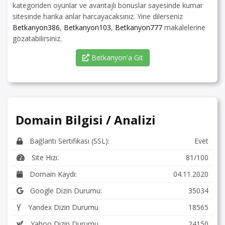
kategoriden oyunlar ve avantajlı bonuslar sayesinde kumar
sitesinde harika anlar harcayacaksınız. Yine dilerseniz
Betkanyon386
,
Betkanyon103
,
Betkanyon777
makalelerine
gözatabilirsiniz.
Betkanyon'a Git
Domain Bilgisi / Analizi
Bağlantı Sertifikası (SSL):
Evet
Site Hızı:
81/100
Domain Kaydı:
04.11.2020
Google Dizin Durumu:
35034
Yandex Dizin Durumu
18565
Yahoo Dizin Durumu
24150