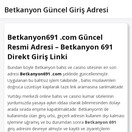
Skip
Betkanyon Güncel Giriş Adresi
to
content
Betkanyon691 .com Güncel
Resmi Adresi – Betkanyon 691
Direkt Giriş Linki
Bundan böyle Betkanyon bahis ve casino sitesinin en son
adresi
Betkanyon691 .com
şeklinde güncellenmiştir.
Uygulanan bu bahtsız işlem takibinde , bahis müdavimleri
doğruca üzüntüye kapılarak taze link aramasına sarılmaktadır.
Yurtdışı merkezli online bahis ve casino kumar sitelerinin
yurdumuzda yasaya aykırı iddaa olarak bilinmesinden dolayı
arada sırada erişime kapatılmaktadır. Betkanyon’in de
kullanımda olan giriş urlsi, geçerli adresin kullanım dışı kalması
işlemine uğramış ve bu durumdan sonra
Betkanyon 691
giriş adresini devreye almıştır ve kayıtlı ve ziyaretçilerin