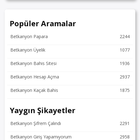
Popüler Aramalar
Betkanyon Papara
2244
Betkanyon Üyelik
1077
Betkanyon Bahis Sitesi
1936
Betkanyon Hesap Açma
2937
Betkanyon Kaçak Bahis
1875
Yaygın Şikayetler
Betkanyon Şifrem Çalındı
2291
Betkanyon Giriş Yapamıyorum
2958