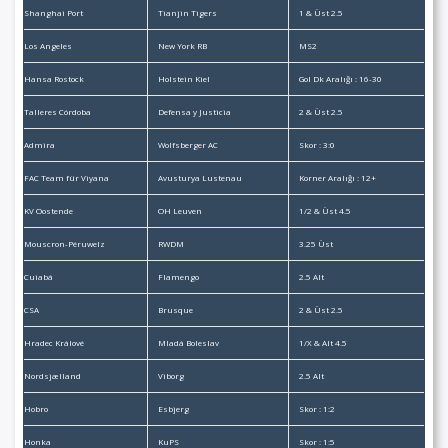
Shanghai Port
Tianjin Tigers
1 & Üst 2.5
Los Angeles
New York RB
MS2
Hansa Rostock
Holstein Kiel
Gol Dk Aralığı : 16-30
Talleres Córdoba
Defensa y Justicia
2 & Üst 2.5
Admira
Wolfsberger AC
Skor : 3:0
FAC Team für Viyana
Avusturya Lustenau
Korner Aralığı : 12+
KV Oostende
OH Leuven
1/2 & Üst 4.5
Mouscron-Péruwelz
RWDM
3.25 Üst
Cuiabá
Flamengo
2.5 Alt
CSA
Brusque
2 & Üst 2.5
Hradec Králové
Mladá Boleslav
1/X & Alt 4.5
Nordsjælland
Viborg
2.5 Alt
Hobro
Esbjerg
Skor : 1:2
Honka
KuPS
Skor : 1:5