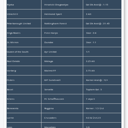
Rijeka
Hrvatski Dragovoljac
Gol Dk Aralığı : 1-15
Utrecht II
Helmond Sport
3 Alt
Peterborough United
Nottingham Forest
Gol Dk Aralığı : 31-45
Sligo Rovers
Finn Harps
Skor : 3:4
St. Mirren
Dundee
Skor : 1:1
Queen of the South
Ayr United
1/1
Real Oviedo
Málaga
3.25 Alt
Varberg
Malmö FF
3.75 Alt
Östers
GIF Sundsvall
Korner Aralığı : 12+
Basel
Servette
Toplam Gol : 5
Kriens
FC Schaffhausen
1 veya X
Benevento
Reggina
Korner : 1.5 Üst
Larne
Crusaders
X/2 & Üst 2.5
León
Mazatlán
1/X