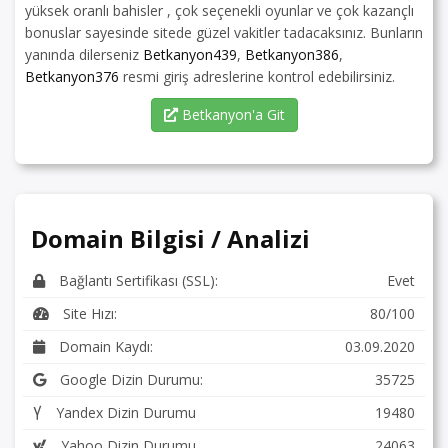
yüksek oranlı bahisler , çok seçenekli oyunlar ve çok kazançlı
bonuslar sayesinde sitede güzel vakitler tadacaksınız. Bunların
yanında dilerseniz
Betkanyon439
,
Betkanyon386
,
Betkanyon376
resmi giriş adreslerine kontrol edebilirsiniz.
Betkanyon'a Git
Domain Bilgisi / Analizi
Bağlantı Sertifikası (SSL):
Evet
Site Hızı:
80/100
Domain Kaydı:
03.09.2020
Google Dizin Durumu:
35725
Yandex Dizin Durumu
19480
Yahoo Dizin Durumu
24063