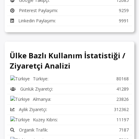
Google Takipçi:
12085
Pinterest Paylaşımı:
9259
Linkedin Paylaşımı:
9991
Ülke Bazlı Kullanım İstatistiği /
Ziyaretçi Analizi
Türkiye:
80168
Günlük Ziyaretçi:
41289
Almanya:
23826
Aylık Ziyaretçi:
312362
Kuzey Kıbrıs:
11197
Organik Trafik:
7187