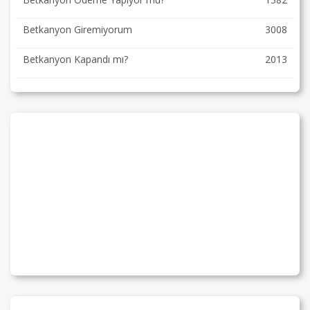
Betkanyon Giremiyorum
3008
Betkanyon Kapandı mı?
2013