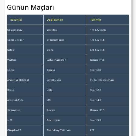
Günün Maçları
Evsahibi
Deplasman
Tahmin
Galatasaray
Beşiktaş
1/X & Üst 3.5
Samsunspor
Erzurumspor
1/2 & Alt 4.5
Getafe
Elche
X/2 & Alt 4.5
Watford
Wolverhampton
Korner : Tek
Lazio
Spezia
Skor : 2:5
Arminia Bielefeld
Leverkusen
İlk Gol : Deplasman
Brest
Lille
Skor : 2:1
Arsenal-Tula
Ufa
Skor : 4:1
Strømmen
Grorud
Korner : Çift
NEC
Groningen
Skor : 3:1
Qingdao FC
Shandong Taishan
2/2