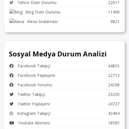
Yahoo Dizin Durumu
22011
Bing Dizin Durumu
11498
Alexa Sıralaması:
9821
Sosyal Medya Durum Analizi
Facebook Takipçi:
44855
Facebook Paylaşımı:
22713
Facebook Yorumu:
24298
Twitter Takipçi:
23230
Twitter Paylaşımı:
24727
Instagram Takipçi:
42494
Youtube Abonesi:
18585