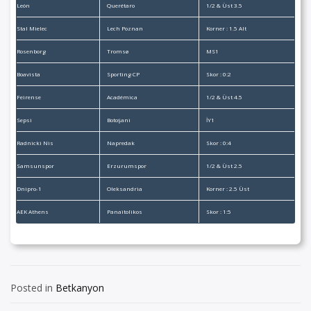
León
Querétaro
1/2 & Üst 3.5
Stal Mielec
Lech Poznan
Korner : 1.5 Alt
Rosenborg
Tromsø
MS1
Boavista
Sporting CP
Skor : 0:2
Feirense
Académica
1/2 & Üst 4.5
Sepsi
Botoşani
İY1
Radnicki Nis
Napredak
Skor : 0:4
Samsunspor
Erzurumspor
1/2 & Üst 2.5
Dnipro-1
Oleksandria
Korner : 2.5 Üst
AEK Athens
Panaitolikos
Skor : 1:5
Posted in
Betkanyon