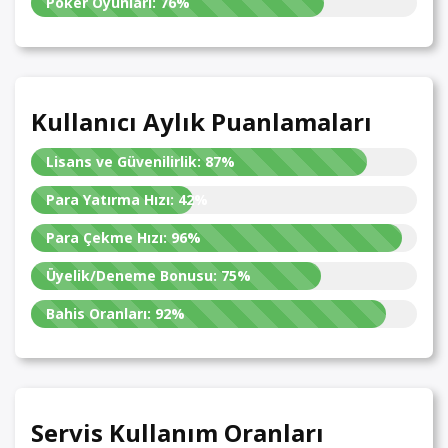
Poker Oyunları:
76%
Kullanıcı Aylık Puanlamaları
Lisans ve Güvenilirlik:
87%
Para Yatırma Hızı:
42%
Para Çekme Hızı:
96%
Üyelik/Deneme Bonusu:
75%
Bahis Oranları:
92%
Servis Kullanım Oranları