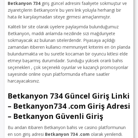
Betkanyon 734
giriş güncel adresini faaliyete sokmuştur ve
ziyaretçilerin Betkanyon’e bu yeni link yoluyla herhangi bir
hata ile karşılaşmadan siteye girmesi amaçlanmıştır.
Kaliteli bir site olarak üyelere paylaşımda bulunduğumuz
Betkanyon, maddi anlamda nezdinde sizi mağduriyete
sokmayacak az bulunan sitelerdendir. Piyasaya açıldığı
zamandan itiberen kullanıcı memnuniyet kriterini en ön planda
bulundurmakta ve bu suretle kocaman bir oyuncu kitlesi elde
etmeyi başarmış durumdadır. Sunduğu yüksek oranlı bahis
seçenekleri , çok seçenekli oyunlar ve kazançlı promosyonlar
sayesinde online oyun platformunda efsane saatler
harcayacaksınız.
Betkanyon 734 Güncel Giriş Linki
– Betkanyon734 .com Giriş Adresi
– Betkanyon Güvenli Giriş
Bu andan itibaren Betkanyon bahis ve casino platformunun
en son giriş adresi
Betkanyon 734 .com
olarak yenilendi.