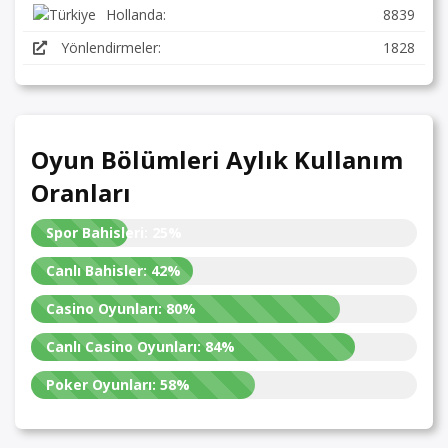
Hollanda:
8839
Yönlendirmeler:
1828
Oyun Bölümleri Aylık Kullanım
Oranları
Spor Bahisleri:
25%
Canlı Bahisler:
42%
Casino Oyunları:
80%
Canlı Casino Oyunları:
84%
Poker Oyunları:
58%