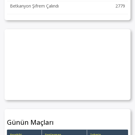
Betkanyon Şifrem Çalındı
2779
Günün Maçları
Evsahibi
Deplasman
Tahmin