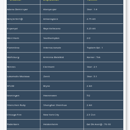
Adana Demirspor
Alanyaspor
Skor : 1:4
Gençlerbirliği
Ankaragücü
2.75 Alt
Espanyol
Rayo Vallecano
3.25 Alt
West Ham
Southampton
2/2
Fiorentina
Internazionale
Toplam Gol : 1
Wolfsburg
Arminia Bielefeld
Korner : Tek
Rennes
Clermont
Skor : 2:1
Lokomotiv Moskova
Zenit
Skor : 5:1
KFUM
Bryne
2 Alt
Groningen
Heerenveen
İY2
Shenzhen Ruby
Shanghai Shenhua
2 Alt
Chicago Fire
New York City
2.5 Üst
Paderborn
Heidenheim
Gol Dk Aralığı : 76-90