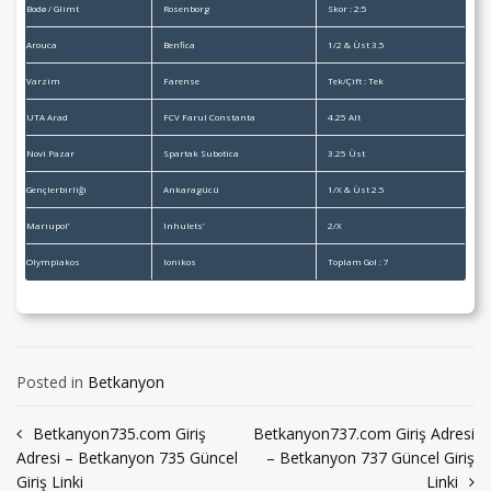
Bodø / Glimt
Rosenborg
Skor : 2:5
Arouca
Benfica
1/2 & Üst 3.5
Varzim
Farense
Tek/Çift : Tek
UTA Arad
FCV Farul Constanta
4.25 Alt
Novi Pazar
Spartak Subotica
3.25 Üst
Gençlerbirliği
Ankaragücü
1/X & Üst 2.5
Mariupol’
Inhulets’
2/X
Olympiakos
Ionikos
Toplam Gol : 7
Posted in
Betkanyon
Yazı
Betkanyon735.com Giriş
Betkanyon737.com Giriş Adresi
Adresi – Betkanyon 735 Güncel
– Betkanyon 737 Güncel Giriş
gezinmesi
Giriş Linki
Linki