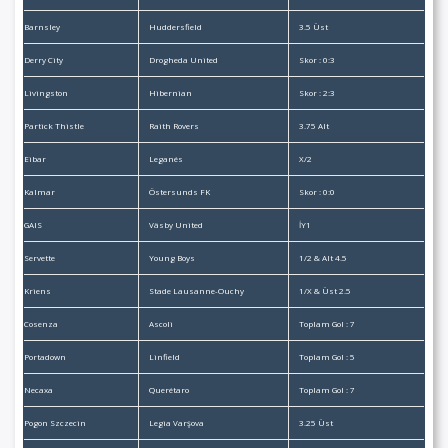
Barnsley
Huddersfield
3.5 Üst
Derry City
Drogheda United
Skor : 0:3
Livingston
Hibernian
Skor : 2:3
Partick Thistle
Raith Rovers
3.75 Alt
Eibar
Leganés
X/2
Kalmar
Östersunds FK
Skor : 0:0
GAIS
Väsby United
İY1
Servette
Young Boys
1/2 & Alt 4.5
Kriens
Stade Lausanne-Ouchy
1/X & Üst 2.5
Cosenza
Ascoli
Toplam Gol : 7
Portadown
Linfield
Toplam Gol : 5
Necaxa
Querétaro
Toplam Gol : 7
Pogon Szczecin
Legia Varşova
3.25 Üst