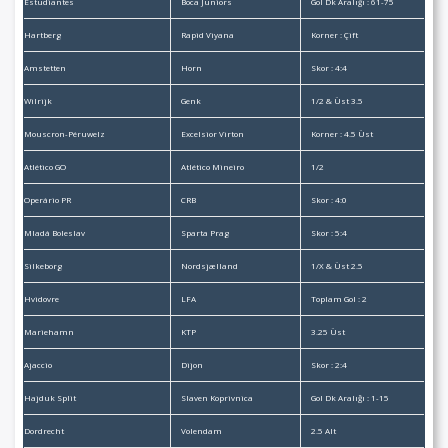
Estudiantes
Boca Juniors
Gol Dk Aralığı : 61-75
Hartberg
Rapid Viyana
Korner : Çift
Amstetten
Horn
Skor : 4:4
Wilrijk
Genk
1/2 & Üst 3.5
Mouscron-Péruwelz
Excelsior Virton
Korner : 4.5 Üst
Atlético GO
Atlético Mineiro
1/2
Operário PR
CRB
Skor : 4:0
Mladá Boleslav
Sparta Prag
Skor : 5:4
Silkeborg
Nordsjælland
1/X & Üst 2.5
Hvidovre
LFA
Toplam Gol : 2
Mariehamn
KTP
3.25 Üst
Ajaccio
Dijon
Skor : 2:4
Hajduk Split
Slaven Koprivnica
Gol Dk Aralığı : 1-15
Dordrecht
Volendam
2.5 Alt