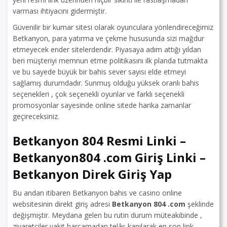
varması ihtiyacını gidermiştir.
Güvenilir bir kumar sitesi olarak oyunculara yönlendireceğimiz
Betkanyon, para yatırma ve çekme hususunda sizi mağdur
etmeyecek ender sitelerdendir. Piyasaya adım attığı yıldan
beri müşteriyi memnun etme politikasını ilk planda tutmakta
ve bu sayede büyük bir bahis sever sayısı elde etmeyi
sağlamış durumdadır. Sunmuş olduğu yüksek oranlı bahis
seçenekleri , çok seçenekli oyunlar ve farklı seçenekli
promosyonlar sayesinde online sitede harika zamanlar
geçireceksiniz.
Betkanyon 804 Resmi Linki –
Betkanyon804 .com Giriş Linki –
Betkanyon Direk Giriş Yap
Bu andan itibaren Betkanyon bahis ve casino online
websitesinin direkt giriş adresi
Betkanyon 804 .com
şeklinde
değişmiştir. Meydana gelen bu rutin durum müteakıbinde ,
ziyaretçiler vakit harcamadan telâş kapılarak en son link