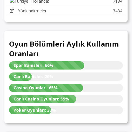
Hollanda:
7184
Yönlendirmeler:
3434
Oyun Bölümleri Aylık Kullanım
Oranları
Spor Bahisleri:
66%
Canlı Bahisler:
20%
Casino Oyunları:
65%
Canlı Casino Oyunları:
59%
Poker Oyunları:
37%