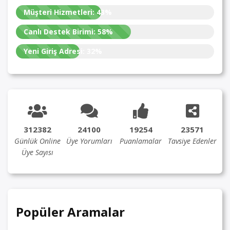
Müşteri Hizmetleri:
43%
Canlı Destek Birimi:
58%
Yeni Giriş Adresi:
32%
312382
24100
19254
23571
Günlük Online
Üye Yorumları
Puanlamalar
Tavsiye Edenler
Üye Sayısı
Popüler Aramalar