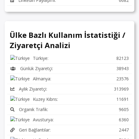
Linkedin Paylaşımı:
6682
Ülke Bazlı Kullanım İstatistiği /
Ziyaretçi Analizi
Türkiye:
82123
Günlük Ziyaretçi:
38943
Almanya:
23576
Aylık Ziyaretçi:
313969
Kuzey Kıbrıs:
11691
Organik Trafik:
9605
Avusturya:
6360
Geri Bağlantılar:
2447