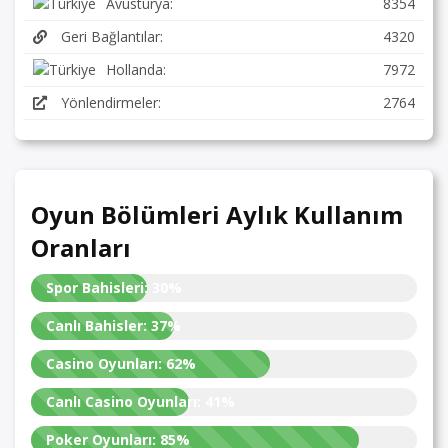
Avusturya:
8354
Geri Bağlantılar:
4320
Hollanda:
7972
Yönlendirmeler:
2764
Oyun Bölümleri Aylık Kullanım
Oranları
Spor Bahisleri:
30%
Canlı Bahisler:
37%
Casino Oyunları:
62%
Canlı Casino Oyunları:
41%
Poker Oyunları:
85%