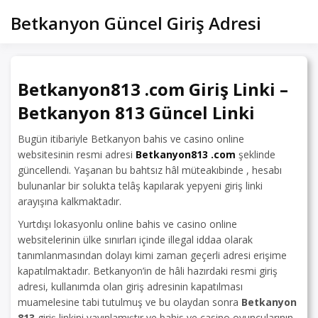
Skip
Betkanyon Güncel Giriş Adresi
to
content
Betkanyon813 .com Giriş Linki –
Betkanyon 813 Güncel Linki
Bugün itibariyle Betkanyon bahis ve casino online
websitesinin resmi adresi
Betkanyon813 .com
şeklinde
güncellendi. Yaşanan bu bahtsız hâl müteakıbinde , hesabı
bulunanlar bir solukta telâş kapılarak yepyeni giriş linki
arayışına kalkmaktadır.
Yurtdışı lokasyonlu online bahis ve casino online
websitelerinin ülke sınırları içinde illegal iddaa olarak
tanımlanmasından dolayı kimi zaman geçerli adresi erişime
kapatılmaktadır. Betkanyon’in de hâli hazırdaki resmi giriş
adresi, kullanımda olan giriş adresinin kapatılması
muamelesine tabi tutulmuş ve bu olaydan sonra
Betkanyon
813
giriş linkini yayınlamıştır ve bahis ve casino oyuncularının