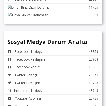
Bing Dizin Durumu
11755
Alexa Sıralaması:
8899
Sosyal Medya Durum Analizi
Facebook Takipçi:
43859
Facebook Paylaşımı:
20908
Facebook Yorumu:
19601
Twitter Takipçi:
23943
Twitter Paylaşımı:
18728
Instagram Takipçi:
43943
Youtube Abonesi:
20736