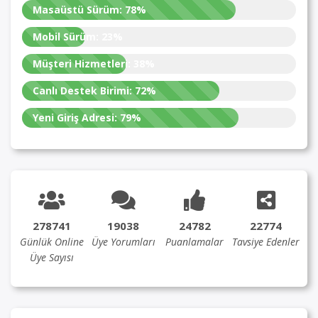
Masaüstü Sürüm:
78%
Mobil Sürüm:
23%
Müşteri Hizmetleri:
38%
Canlı Destek Birimi:
72%
Yeni Giriş Adresi:
79%
278741
19038
24782
22774
Günlük Online
Üye Yorumları
Puanlamalar
Tavsiye Edenler
Üye Sayısı