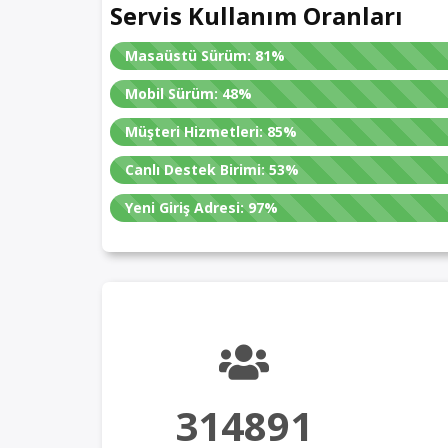
Servis Kullanım Oranları
Masaüstü Sürüm:
81%
Mobil Sürüm:
48%
Müşteri Hizmetleri:
85%
Canlı Destek Birimi:
53%
Yeni Giriş Adresi:
97%
314891