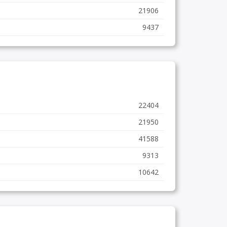
21906
9437
22404
21950
41588
9313
10642