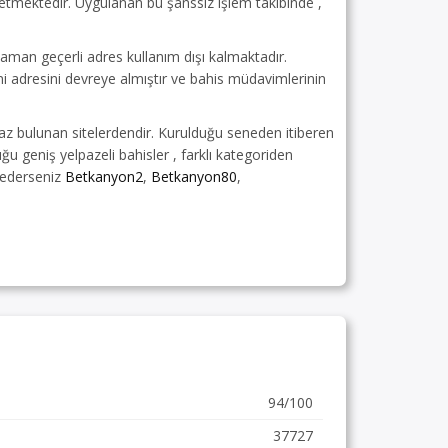
etmektedir. Uygulanan bu şanssız işlem takibinde ,
zaman geçerli adres kullanım dışı kalmaktadır.
mi adresini devreye almıştır ve bahis müdavimlerinin
az bulunan sitelerdendir. Kurulduğu seneden itiberen
u geniş yelpazeli bahisler , farklı kategoriden
 ederseniz
Betkanyon2
,
Betkanyon80
,
94/100
37727