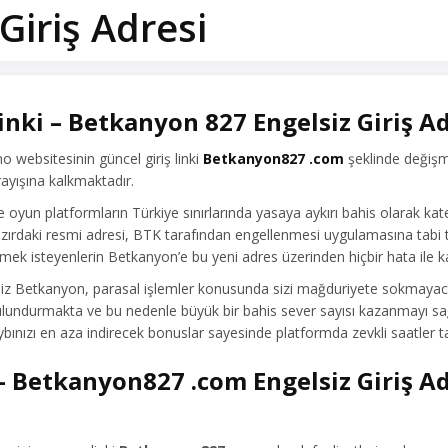
iriş Adresi
ki – Betkanyon 827 Engelsiz Giriş Ad
websitesinin güncel giriş linki
Betkanyon827 .com
şeklinde değişm
ayışına kalkmaktadır.
ne oyun platformların Türkiye sınırlarında yasaya aykırı bahis olarak 
hazırdaki resmi adresi, BTK tarafından engellenmesi uygulamasına ta
girmek isteyenlerin Betkanyon’e bu yeni adres üzerinden hiçbir hata ile
ğimiz Betkanyon, parasal işlemler konusunda sizi mağduriyete sokmayaca
lundurmakta ve bu nedenle büyük bir bahis sever sayısı kazanmayı sağ
kaybınızı en aza indirecek bonuslar sayesinde platformda zevkli saatler t
 Betkanyon827 .com Engelsiz Giriş Ad