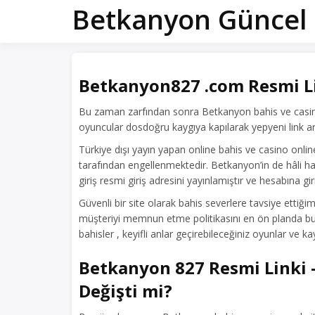
Skip
Betkanyon Güncel G
to
content
Betkanyon827 .com Resmi Lin
Bu zaman zarfından sonra Betkanyon bahis ve casino 
oyuncular dosdoğru kaygıya kapılarak yepyeni link ar
Türkiye dışı yayın yapan online bahis ve casino onli
tarafından engellenmektedir. Betkanyon’in de hâli 
giriş resmi giriş adresini yayınlamıştır ve hesabına 
Güvenli bir site olarak bahis severlere tavsiye etti
müşteriyi memnun etme politikasını en ön planda bu
bahisler , keyifli anlar geçirebileceğiniz oyunlar ve 
Betkanyon 827 Resmi Linki –
Değişti mi?