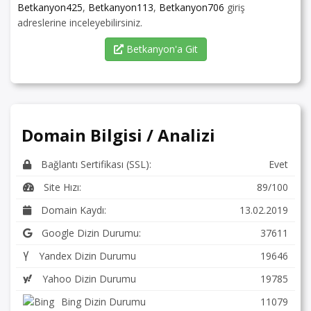
Betkanyon425
,
Betkanyon113
,
Betkanyon706
giriş
adreslerine inceleyebilirsiniz.
Betkanyon'a Git
Domain Bilgisi / Analizi
Bağlantı Sertifikası (SSL):
Evet
Site Hızı:
89/100
Domain Kaydı:
13.02.2019
Google Dizin Durumu:
37611
Yandex Dizin Durumu
19646
Yahoo Dizin Durumu
19785
Bing Dizin Durumu
11079