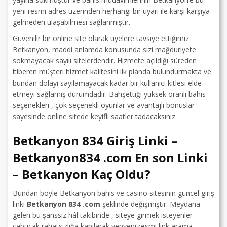
yeni resmi adres üzerinden herhangi bir uyarı ile karşı karşıya
gelmeden ulaşabilmesi sağlanmıştır.
Güvenilir bir online site olarak üyelere tavsiye ettiğimiz
Betkanyon, maddi anlamda konusunda sizi mağduriyete
sokmayacak sayılı sitelerdendir. Hizmete açıldığı süreden
itiberen müşteri hizmet kalitesini ilk planda bulundurmakta ve
bundan dolayı sayılamayacak kadar bir kullanıcı kitlesi elde
etmeyi sağlamış durumdadır. Bahşettiği yüksek oranlı bahis
seçenekleri , çok seçenekli oyunlar ve avantajlı bonuslar
sayesinde online sitede keyifli saatler tadacaksınız.
Betkanyon 834 Giriş Linki –
Betkanyon834 .com En son Linki
– Betkanyon Kaç Oldu?
Bundan böyle Betkanyon bahis ve casino sitesinin güncel giriş
linki
Betkanyon 834 .com
şeklinde değişmiştir. Meydana
gelen bu şanssız hâl takibinde , siteye girmek isteyenler
çabucak rahatsızlığa kapılarak yepyeni resmi link arama