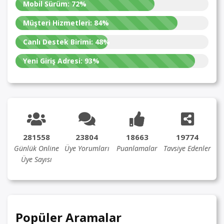
Mobil Sürüm:
72%
Müşteri Hizmetleri:
84%
Canlı Destek Birimi:
48%
Yeni Giriş Adresi:
93%
281558
23804
18663
19774
Günlük Online
Üye Yorumları
Puanlamalar
Tavsiye Edenler
Üye Sayısı
Popüler Aramalar