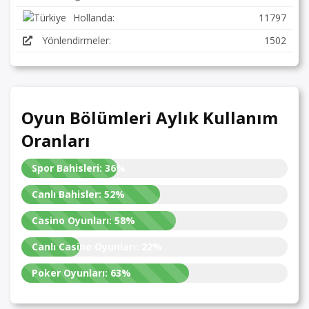
Hollanda:
11797
Yönlendirmeler:
1502
Oyun Bölümleri Aylık Kullanım
Oranları
Spor Bahisleri:
36%
Canlı Bahisler:
52%
Casino Oyunları:
58%
Canlı Casino Oyunları:
22%
Poker Oyunları:
63%