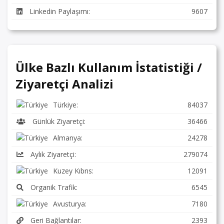
Linkedin Paylaşımı:
9607
Ülke Bazlı Kullanım İstatistiği /
Ziyaretçi Analizi
Türkiye:
84037
Günlük Ziyaretçi:
36466
Almanya:
24278
Aylık Ziyaretçi:
279074
Kuzey Kıbrıs:
12091
Organik Trafik:
6545
Avusturya:
7180
Geri Bağlantılar:
2393