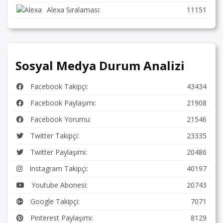
Alexa Sıralaması:
11151
Sosyal Medya Durum Analizi
Facebook Takipçi:
43434
Facebook Paylaşımı:
21908
Facebook Yorumu:
21546
Twitter Takipçi:
23335
Twitter Paylaşımı:
20486
Instagram Takipçi:
40197
Youtube Abonesi:
20743
Google Takipçi:
7071
Pinterest Paylaşımı:
8129