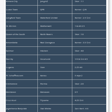
Almere City
Jong AZ
Skor : 1:1
Luton Town
QPR
Korner : Çift
Longford Town
Waterford United
Korner : 2.5 Üst
St. Mirren
Motherwell
1 & Alt 2.5
Queen of the South
Raith Rovers
Skor : 1:0
Amorebieta
Real Zaragoza
Korner : 3.5 Üst
Kalmar
Häcken
Skor : 4:0
Norrby
Vasalund
1/X & Üst 4.5
Lugano
Sion
2.25 Alt
FC Schaffhausen
Aarau
X veya 2
Cremonese
Parma
Skor : 2:0
Glentoran
Glenavon
X/1
Cruz Azul
Tijuana
4.25 Üst
Jagiellonia Bialystok
Stal Mielec
Sarı Kart : 4-6