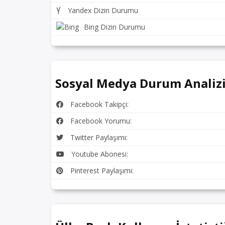
Yandex Dizin Durumu
Bing Dizin Durumu
Sosyal Medya Durum Analiz
Facebook Takipçi:
Facebook Yorumu:
Twitter Paylaşımı:
Youtube Abonesi:
Pinterest Paylaşımı: