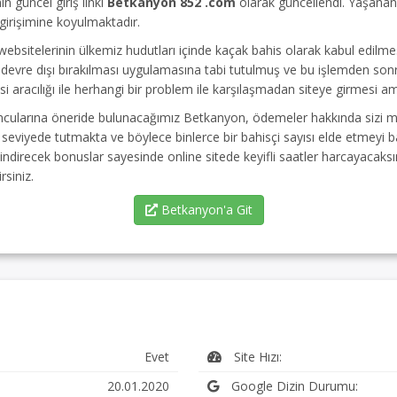
 güncel giriş linki
Betkanyon 852 .com
olarak güncellendi. Yaşana
girişimine koyulmaktadır.
websitelerinin ülkemiz hudutları içinde kaçak bahis olarak kabul edilme
, devre dışı bırakılması uygulamasına tabi tutulmuş ve bu işlemden so
esi aracılığı ile herhangi bir problem ile karşılaşmadan siteye girmesi a
yuncularına öneride bulunacağımız Betkanyon, ödemeler hakkında sizi 
seviyede tutmakta ve böylece binlerce bir bahisçi sayısı elde etmeyi 
 indirecek bonuslar sayesinde online sitede keyifli saatler harcayacaksı
rsiniz.
Betkanyon'a Git
Evet
Site Hızı:
20.01.2020
Google Dizin Durumu: