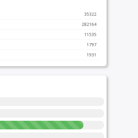
35322
282164
11535
1797
1931