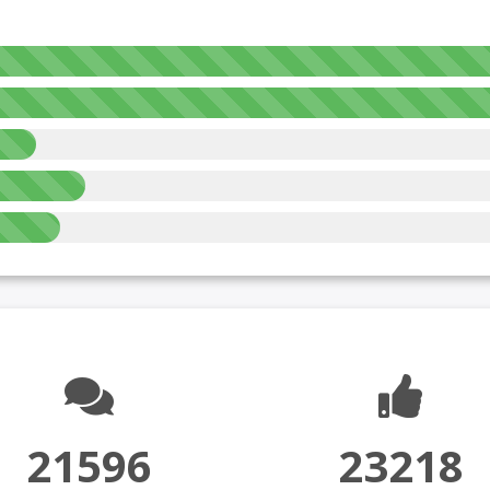
21596
23218