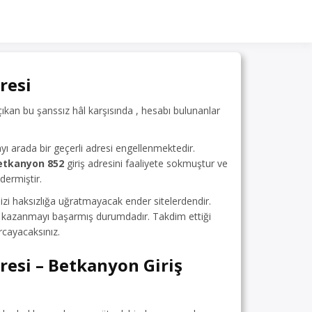
resi
ıkan bu şanssız hâl karşısında , hesabı bulunanlar
yı arada bir geçerli adresi engellenmektedir.
etkanyon 852
giriş adresini faaliyete sokmuştur ve
dermiştir.
i haksızlığa uğratmayacak ender sitelerdendir.
sı kazanmayı başarmış durumdadır. Takdim ettiği
rcayacaksınız.
resi – Betkanyon Giriş