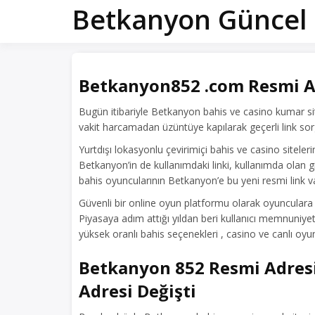
Skip
Betkanyon Güncel G
to
content
Betkanyon852 .com Resmi Ad
Bugün itibariyle Betkanyon bahis ve casino kumar site
vakit harcamadan üzüntüye kapılarak geçerli link so
Yurtdışı lokasyonlu çevirimiçi bahis ve casino siteler
Betkanyon’in de kullanımdaki linki, kullanımda olan 
bahis oyuncularının Betkanyon’e bu yeni resmi link vas
Güvenli bir online oyun platformu olarak oyunculara
Piyasaya adım attığı yıldan beri kullanıcı memnuniy
yüksek oranlı bahis seçenekleri , casino ve canlı oy
Betkanyon 852 Resmi Adresi
Adresi Değişti