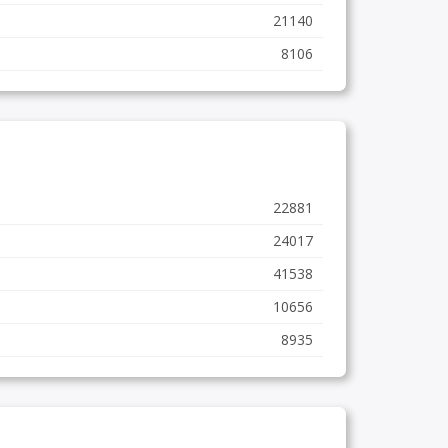
21140
8106
22881
24017
41538
10656
8935