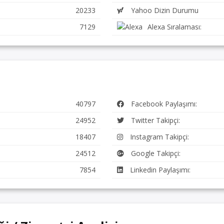
20233
Yahoo Dizin Durumu
7129
Alexa Sıralaması:
i
40797
Facebook Paylaşımı:
24952
Twitter Takipçi:
18407
Instagram Takipçi:
24512
Google Takipçi:
7854
Linkedin Paylaşımı: