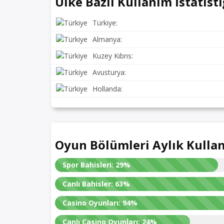
Ülke Bazlı Kullanım İstatisti
Türkiye:
Almanya:
Kuzey Kıbrıs:
Avusturya:
Hollanda:
Oyun Bölümleri Aylık Kulla
Spor Bahisleri:
29%
Canlı Bahisler:
63%
Casino Oyunları:
94%
Canlı Casino Oyunları:
24%