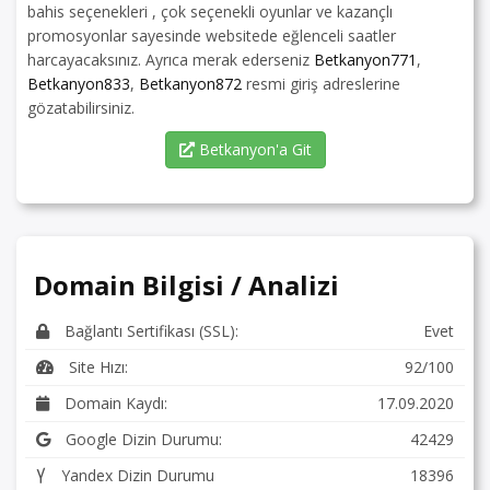
bahis seçenekleri , çok seçenekli oyunlar ve kazançlı
promosyonlar sayesinde websitede eğlenceli saatler
harcayacaksınız. Ayrıca merak ederseniz
Betkanyon771
,
Betkanyon833
,
Betkanyon872
resmi giriş adreslerine
gözatabilirsiniz.
Betkanyon'a Git
Domain Bilgisi / Analizi
Bağlantı Sertifikası (SSL):
Evet
Site Hızı:
92/100
Domain Kaydı:
17.09.2020
Google Dizin Durumu:
42429
Yandex Dizin Durumu
18396