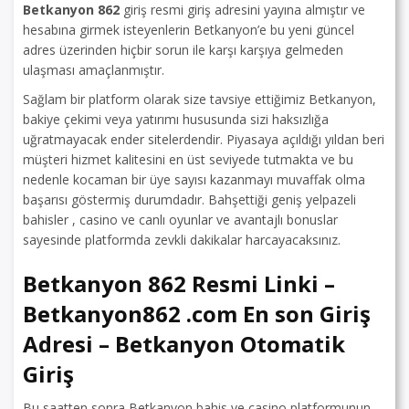
Betkanyon 862
giriş resmi giriş adresini yayına almıştır ve
hesabına girmek isteyenlerin Betkanyon’e bu yeni güncel
adres üzerinden hiçbir sorun ile karşı karşıya gelmeden
ulaşması amaçlanmıştır.
Sağlam bir platform olarak size tavsiye ettiğimiz Betkanyon,
bakiye çekimi veya yatırımı hususunda sizi haksızlığa
uğratmayacak ender sitelerdendir. Piyasaya açıldığı yıldan beri
müşteri hizmet kalitesini en üst seviyede tutmakta ve bu
nedenle kocaman bir üye sayısı kazanmayı muvaffak olma
başarısı göstermiş durumdadır. Bahşettiği geniş yelpazeli
bahisler , casino ve canlı oyunlar ve avantajlı bonuslar
sayesinde platformda zevkli dakikalar harcayacaksınız.
Betkanyon 862 Resmi Linki –
Betkanyon862 .com En son Giriş
Adresi – Betkanyon Otomatik
Giriş
Bu saatten sonra Betkanyon bahis ve casino platformunun