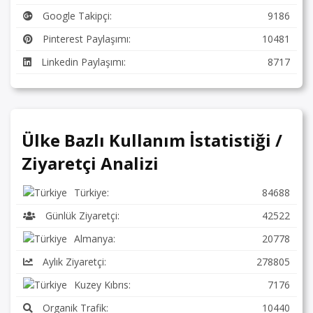
Google Takipçi:
9186
Pinterest Paylaşımı:
10481
Linkedin Paylaşımı:
8717
Ülke Bazlı Kullanım İstatistiği /
Ziyaretçi Analizi
Türkiye:
84688
Günlük Ziyaretçi:
42522
Almanya:
20778
Aylık Ziyaretçi:
278805
Kuzey Kıbrıs:
7176
Organik Trafik:
10440