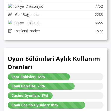
Avusturya:
7752
Geri Bağlantılar:
2283
Hollanda:
6655
Yönlendirmeler:
1572
Oyun Bölümleri Aylık Kullanım
Oranları
Spor Bahisleri:
65%
Canlı Bahisler:
70%
Casino Oyunları:
47%
Canlı Casino Oyunları:
81%