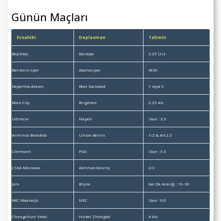
Günün Maçları
Evsahibi
Deplasman
Tahmin
Beşiktaş
Göztepe
3.25 Üst
Balıkesirspor
Adanaspor
MS0
Deportivo Alaves
Real Sociedad
1 veya X
Man City
Brighton
2.25 Alt
Udinese
Napoli
Skor : 3:3
Arminia Bielefeld
Union Berlin
1/2 & Alt 2.5
Clermont
PSG
Skor : 5:3
CSKA Moskova
Akhmat Grozny
2/2
Jerv
Bryne
Gol Dk Aralığı : 16-30
RKC Waalwijk
NEC
Skor : 0:0
Changchun Yatai
Hubei Zhongbo
4 Alt