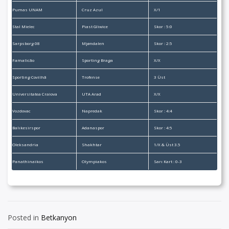
Pumas UNAM
Cruz Azul
X/1
Stal Mielec
Piast Gliwice
Skor : 5:0
Sarpsborg 08
Mjøndalen
Skor : 2:5
Famalicão
Sporting Braga
X/X
Sporting Covilhã
Trofense
3 Üst
Universitatea Craiova
UTA Arad
X/X
Vozdovac
Napredak
Skor : 4:4
Balıkesirspor
Adanaspor
Skor : 4:5
Oleksandria
Shakhtar
1/X & Üst 3.5
Panathinaikos
Olympiakos
Sarı Kart : 0-3
Posted in
Betkanyon