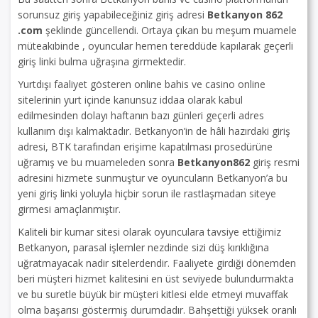
sorunsuz giriş yapabileceğiniz giriş adresi
Betkanyon 862
.com
şeklinde güncellendi. Ortaya çıkan bu meşum muamele
müteakıbinde , oyuncular hemen tereddüde kapılarak geçerli
giriş linki bulma uğraşına girmektedir.
Yurtdışı faaliyet gösteren online bahis ve casino online
sitelerinin yurt içinde kanunsuz iddaa olarak kabul
edilmesinden dolayı haftanın bazı günleri geçerli adres
kullanım dışı kalmaktadır. Betkanyon’in de hâli hazırdaki giriş
adresi, BTK tarafından erişime kapatılması prosedürüne
uğramış ve bu muameleden sonra
Betkanyon862
giriş resmi
adresini hizmete sunmuştur ve oyuncuların Betkanyon’a bu
yeni giriş linki yoluyla hiçbir sorun ile rastlaşmadan siteye
girmesi amaçlanmıştır.
Kaliteli bir kumar sitesi olarak oyunculara tavsiye ettiğimiz
Betkanyon, parasal işlemler nezdinde sizi düş kırıklığına
uğratmayacak nadir sitelerdendir. Faaliyete girdiği dönemden
beri müşteri hizmet kalitesini en üst seviyede bulundurmakta
ve bu suretle büyük bir müşteri kitlesi elde etmeyi muvaffak
olma başarısı göstermiş durumdadır. Bahşettiği yüksek oranlı